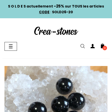
-25%
S O L D E S actuellement
sur TOUS les articles
CODE
:
SOLD26-20
Basculer
☰
0
la
navigation