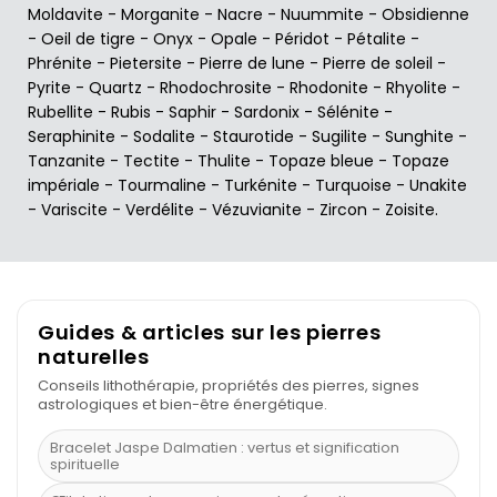
Moldavite
-
Morganite
-
Nacre
-
Nuummite
-
Obsidienne
-
Oeil de tigre
-
Onyx
-
Opale
-
Péridot
-
Pétalite
-
Phrénite
-
Pietersite
-
Pierre de lune
-
Pierre de soleil
-
Pyrite
-
Quartz
-
Rhodochrosite
-
Rhodonite
-
Rhyolite
-
Rubellite
-
Rubis
-
Saphir
-
Sardonix
-
Sélénite
-
Seraphinite
-
Sodalite
-
Staurotide
-
Sugilite
-
Sunghite
-
Tanzanite
-
Tectite
-
Thulite
-
Topaze bleue
-
Topaze
impériale
-
Tourmaline
-
Turkénite
-
Turquoise
-
Unakite
-
Variscite
-
Verdélite
-
Vézuvianite
-
Zircon
-
Zoisite
.
Guides & articles sur les pierres
naturelles
Conseils lithothérapie, propriétés des pierres, signes
astrologiques et bien-être énergétique.
Bracelet Jaspe Dalmatien : vertus et signification
spirituelle