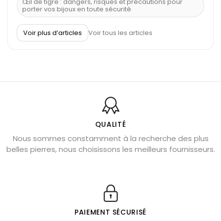
Œil de tigre : dangers, risques et précautions pour
porter vos bijoux en toute sécurité
À quel poignet porter un bracelet de pierre
Voir plus d’articles
Voir tous les articles
Découvrez le scorpion et ses pierres
Pierre du Sagittaire : pierre porte-bonheur
Balance : traits de caractère et pierres
Pierres naturelles de la communication
Bienfaits de la sélénite – pierre des anges
L’améthyste est-elle faite pour moi ?
QUALITÉ
Nous sommes constamment à la recherche des plus
Chrysocolle : pierre apaisante
belles pierres, nous choisissons les meilleurs fournisseurs.
Obsidienne dorée : vertus et signification
11 pierres semi-précieuses bleues
Véritable citrine naturelle non chauffée
Où placer la citrine dans la maison
PAIEMENT SÉCURISÉ
Pierre de lave : propriétés et bienfaits