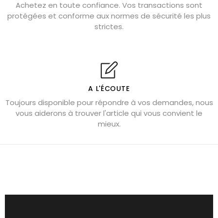
Achetez en toute confiance. Vos transactions sont
protégées et conforme aux normes de sécurité les plus
Cornaline : propriétés magiques
strictes.
Capricorne : quelles pierres choisir
Quartz rose : douceur et apaisement
Shungite : purification et protection
Bagues en labradorite argent 925
A L'ÉCOUTE
Tourmaline noire : danger et vertus
Toujours disponible pour répondre à vos demandes, nous
Lapis lazuli : propriétés et précautions
vous aiderons à trouver l'article qui vous convient le
mieux.
Citrine : propriétés magiques
Aigue-marine : propriétés et couleurs
Pierres de souci et anxiété
Pierres pour la confiance en soi
Pierres pour attirer l’amour
Dormir avec l’œil de tigre ?