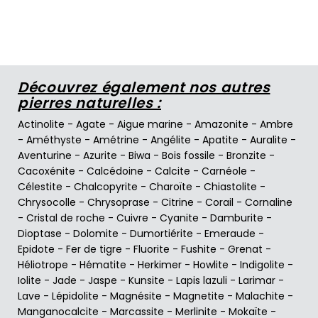
Découvrez également nos autres
pierres naturelles :
Actinolite
-
Agate
-
Aigue marine
-
Amazonite
-
Ambre
-
Améthyste
-
Amétrine
-
Angélite
-
Apatite
-
Auralite
-
Aventurine
-
Azurite
-
Biwa
-
Bois fossile
-
Bronzite
-
Cacoxénite
-
Calcédoine
-
Calcite
-
Carnéole
-
Célestite
-
Chalcopyrite
-
Charoïte
-
Chiastolite
-
Chrysocolle
-
Chrysoprase
-
Citrine
-
Corail
-
Cornaline
-
Cristal de roche
-
Cuivre
-
Cyanite
-
Damburite
-
Dioptase
-
Dolomite
-
Dumortiérite
-
Emeraude
-
Epidote
-
Fer de tigre
-
Fluorite
-
Fushite
-
Grenat
-
Héliotrope
-
Hématite
-
Herkimer
-
Howlite
-
Indigolite
-
Iolite
-
Jade
-
Jaspe
-
Kunsite
-
Lapis lazuli
-
Larimar
-
Lave
-
Lépidolite
-
Magnésite
-
Magnetite
-
Malachite
-
Manganocalcite
-
Marcassite
-
Merlinite
-
Mokaïte
-