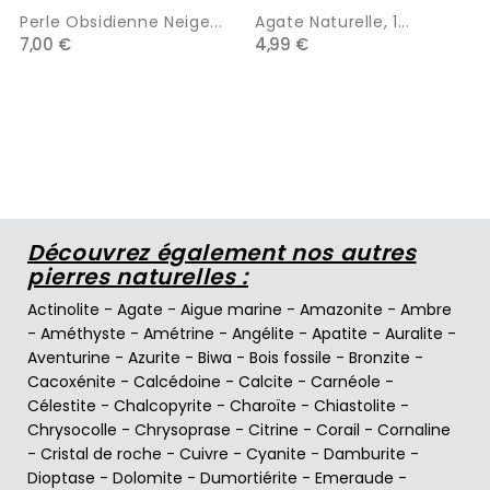
Perle Obsidienne Neige...
Agate Naturelle, 1...
7,00 €
4,99 €
Découvrez également nos autres
pierres naturelles :
Actinolite
-
Agate
-
Aigue marine
-
Amazonite
-
Ambre
-
Améthyste
-
Amétrine
-
Angélite
-
Apatite
-
Auralite
-
Aventurine
-
Azurite
-
Biwa
-
Bois fossile
-
Bronzite
-
Cacoxénite
-
Calcédoine
-
Calcite
-
Carnéole
-
Célestite
-
Chalcopyrite
-
Charoïte
-
Chiastolite
-
Chrysocolle
-
Chrysoprase
-
Citrine
-
Corail
-
Cornaline
-
Cristal de roche
-
Cuivre
-
Cyanite
-
Damburite
-
Dioptase
-
Dolomite
-
Dumortiérite
-
Emeraude
-