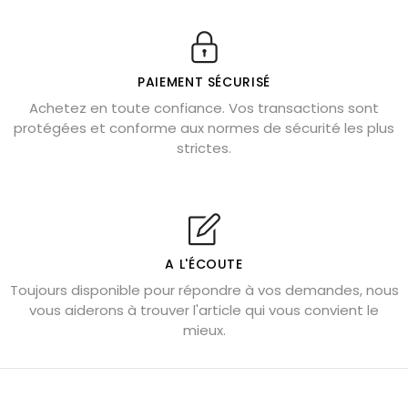
11 pierres semi-précieuses bleues
Véritable citrine naturelle non chauffée
Où placer la citrine dans la maison
PAIEMENT SÉCURISÉ
Pierre de lave : propriétés et bienfaits
Achetez en toute confiance. Vos transactions sont
protégées et conforme aux normes de sécurité les plus
Cornaline : propriétés magiques
strictes.
Capricorne : quelles pierres choisir
Quartz rose : douceur et apaisement
Shungite : purification et protection
Bagues en labradorite argent 925
A L'ÉCOUTE
Tourmaline noire : danger et vertus
Toujours disponible pour répondre à vos demandes, nous
Lapis lazuli : propriétés et précautions
vous aiderons à trouver l'article qui vous convient le
mieux.
Citrine : propriétés magiques
Aigue-marine : propriétés et couleurs
Pierres de souci et anxiété