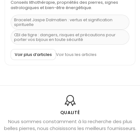
Conseils lithothérapie, propriétés des pierres, signes
astrologiques et bien-être énergétique.
Bracelet Jaspe Dalmatien : vertus et signification
spirituelle
Œil de tigre : dangers, risques et précautions pour
porter vos bijoux en toute sécurité
À quel poignet porter un bracelet de pierre
Voir plus d’articles
Voir tous les articles
Découvrez le scorpion et ses pierres
Pierre du Sagittaire : pierre porte-bonheur
Balance : traits de caractère et pierres
Pierres naturelles de la communication
Bienfaits de la sélénite – pierre des anges
L’améthyste est-elle faite pour moi ?
QUALITÉ
Nous sommes constamment à la recherche des plus
Chrysocolle : pierre apaisante
belles pierres, nous choisissons les meilleurs fournisseurs.
Obsidienne dorée : vertus et signification