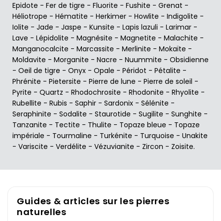
Epidote
-
Fer de tigre
-
Fluorite
-
Fushite
-
Grenat
-
Héliotrope
-
Hématite
-
Herkimer
-
Howlite
-
Indigolite
-
Iolite
-
Jade
-
Jaspe
-
Kunsite
-
Lapis lazuli
-
Larimar
-
Lave
-
Lépidolite
-
Magnésite
-
Magnetite
-
Malachite
-
Manganocalcite
-
Marcassite
-
Merlinite
-
Mokaïte
-
Moldavite
-
Morganite
-
Nacre
-
Nuummite
-
Obsidienne
-
Oeil de tigre
-
Onyx
-
Opale
-
Péridot
-
Pétalite
-
Phrénite
-
Pietersite
-
Pierre de lune
-
Pierre de soleil
-
Pyrite
-
Quartz
-
Rhodochrosite
-
Rhodonite
-
Rhyolite
-
Rubellite
-
Rubis
-
Saphir
-
Sardonix
-
Sélénite
-
Seraphinite
-
Sodalite
-
Staurotide
-
Sugilite
-
Sunghite
-
Tanzanite
-
Tectite
-
Thulite
-
Topaze bleue
-
Topaze
impériale
-
Tourmaline
-
Turkénite
-
Turquoise
-
Unakite
-
Variscite
-
Verdélite
-
Vézuvianite
-
Zircon
-
Zoisite
.
Guides & articles sur les pierres
naturelles