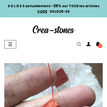
-25%
S O L D E S actuellement
sur TOUS les articles
CODE
:
SOLD26-20
Basculer
☰
0
la
navigation