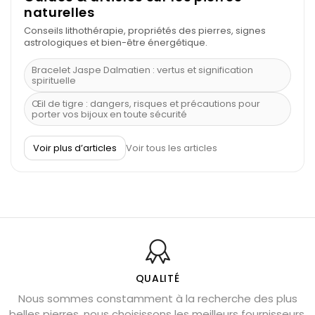
naturelles
Conseils lithothérapie, propriétés des pierres, signes
astrologiques et bien-être énergétique.
Bracelet Jaspe Dalmatien : vertus et signification
spirituelle
Œil de tigre : dangers, risques et précautions pour
porter vos bijoux en toute sécurité
À quel poignet porter un bracelet de pierre
Voir plus d’articles
Voir tous les articles
Découvrez le scorpion et ses pierres
Pierre du Sagittaire : pierre porte-bonheur
Balance : traits de caractère et pierres
Pierres naturelles de la communication
Bienfaits de la sélénite – pierre des anges
L’améthyste est-elle faite pour moi ?
QUALITÉ
Nous sommes constamment à la recherche des plus
Chrysocolle : pierre apaisante
belles pierres, nous choisissons les meilleurs fournisseurs.