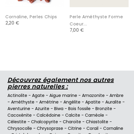
Cornaline, Perles Chips
Perle Améthyste Forme
2,20 €
Coeur...
7,00 €
Découvrez également nos autres
pierres naturelles :
Actinolite
-
Agate
-
Aigue marine
-
Amazonite
-
Ambre
-
Améthyste
-
Amétrine
-
Angélite
-
Apatite
-
Auralite
-
Aventurine
-
Azurite
-
Biwa
-
Bois fossile
-
Bronzite
-
Cacoxénite
-
Calcédoine
-
Calcite
-
Carnéole
-
Célestite
-
Chalcopyrite
-
Charoïte
-
Chiastolite
-
Chrysocolle
-
Chrysoprase
-
Citrine
-
Corail
-
Cornaline