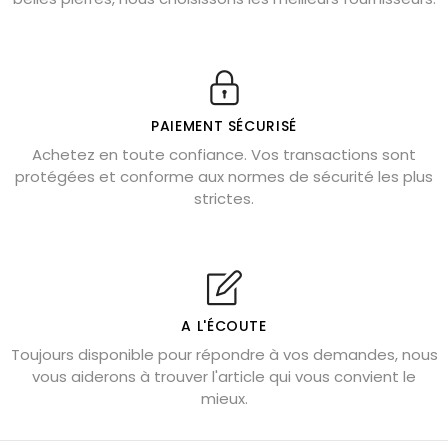
Obsidienne dorée : vertus et signification
11 pierres semi-précieuses bleues
Véritable citrine naturelle non chauffée
Où placer la citrine dans la maison
PAIEMENT SÉCURISÉ
Pierre de lave : propriétés et bienfaits
Achetez en toute confiance. Vos transactions sont
protégées et conforme aux normes de sécurité les plus
Cornaline : propriétés magiques
strictes.
Capricorne : quelles pierres choisir
Quartz rose : douceur et apaisement
Shungite : purification et protection
Bagues en labradorite argent 925
A L'ÉCOUTE
Tourmaline noire : danger et vertus
Toujours disponible pour répondre à vos demandes, nous
Lapis lazuli : propriétés et précautions
vous aiderons à trouver l'article qui vous convient le
mieux.
Citrine : propriétés magiques
Aigue-marine : propriétés et couleurs