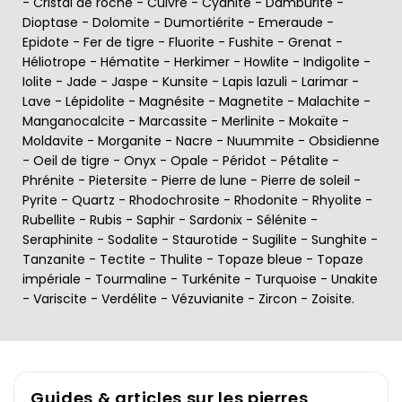
-
Cristal de roche
-
Cuivre
-
Cyanite
-
Damburite
-
Dioptase
-
Dolomite
-
Dumortiérite
-
Emeraude
-
Epidote
-
Fer de tigre
-
Fluorite
-
Fushite
-
Grenat
-
Héliotrope
-
Hématite
-
Herkimer
-
Howlite
-
Indigolite
-
Iolite
-
Jade
-
Jaspe
-
Kunsite
-
Lapis lazuli
-
Larimar
-
Lave
-
Lépidolite
-
Magnésite
-
Magnetite
-
Malachite
-
Manganocalcite
-
Marcassite
-
Merlinite
-
Mokaïte
-
Moldavite
-
Morganite
-
Nacre
-
Nuummite
-
Obsidienne
-
Oeil de tigre
-
Onyx
-
Opale
-
Péridot
-
Pétalite
-
Phrénite
-
Pietersite
-
Pierre de lune
-
Pierre de soleil
-
Pyrite
-
Quartz
-
Rhodochrosite
-
Rhodonite
-
Rhyolite
-
Rubellite
-
Rubis
-
Saphir
-
Sardonix
-
Sélénite
-
Seraphinite
-
Sodalite
-
Staurotide
-
Sugilite
-
Sunghite
-
Tanzanite
-
Tectite
-
Thulite
-
Topaze bleue
-
Topaze
impériale
-
Tourmaline
-
Turkénite
-
Turquoise
-
Unakite
-
Variscite
-
Verdélite
-
Vézuvianite
-
Zircon
-
Zoisite
.
Guides & articles sur les pierres