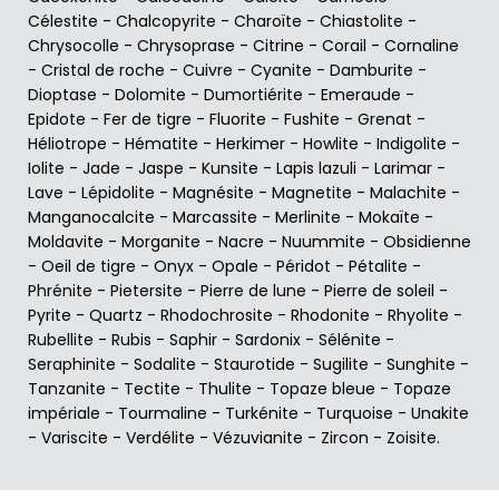
Célestite
-
Chalcopyrite
-
Charoïte
-
Chiastolite
-
Chrysocolle
-
Chrysoprase
-
Citrine
-
Corail
-
Cornaline
-
Cristal de roche
-
Cuivre
-
Cyanite
-
Damburite
-
Dioptase
-
Dolomite
-
Dumortiérite
-
Emeraude
-
Epidote
-
Fer de tigre
-
Fluorite
-
Fushite
-
Grenat
-
Héliotrope
-
Hématite
-
Herkimer
-
Howlite
-
Indigolite
-
Iolite
-
Jade
-
Jaspe
-
Kunsite
-
Lapis lazuli
-
Larimar
-
Lave
-
Lépidolite
-
Magnésite
-
Magnetite
-
Malachite
-
Manganocalcite
-
Marcassite
-
Merlinite
-
Mokaïte
-
Moldavite
-
Morganite
-
Nacre
-
Nuummite
-
Obsidienne
-
Oeil de tigre
-
Onyx
-
Opale
-
Péridot
-
Pétalite
-
Phrénite
-
Pietersite
-
Pierre de lune
-
Pierre de soleil
-
Pyrite
-
Quartz
-
Rhodochrosite
-
Rhodonite
-
Rhyolite
-
Rubellite
-
Rubis
-
Saphir
-
Sardonix
-
Sélénite
-
Seraphinite
-
Sodalite
-
Staurotide
-
Sugilite
-
Sunghite
-
Tanzanite
-
Tectite
-
Thulite
-
Topaze bleue
-
Topaze
impériale
-
Tourmaline
-
Turkénite
-
Turquoise
-
Unakite
-
Variscite
-
Verdélite
-
Vézuvianite
-
Zircon
-
Zoisite
.