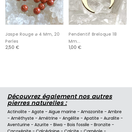
Jaspe Rouge ⌀ 4 Mm, 20
Pendentif Breloque 18
Perles
Mm...
2,50 €
1,00 €
Découvrez également nos autres
pierres naturelles :
Actinolite
-
Agate
-
Aigue marine
-
Amazonite
-
Ambre
-
Améthyste
-
Amétrine
-
Angélite
-
Apatite
-
Auralite
-
Aventurine
-
Azurite
-
Biwa
-
Bois fossile
-
Bronzite
-
Cacoxénite
-
Calcédoine
-
Calcite
-
Carnéole
-