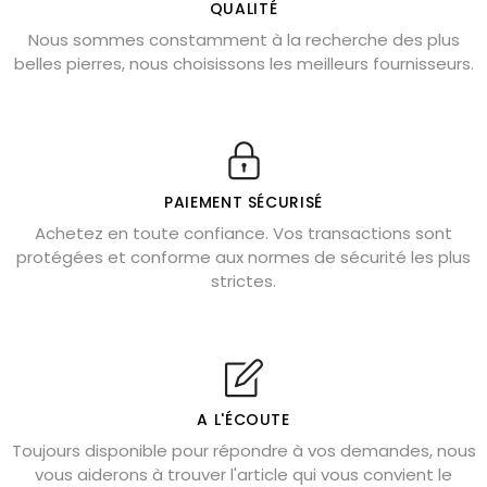
L’améthyste est-elle faite pour moi ?
QUALITÉ
Nous sommes constamment à la recherche des plus
Chrysocolle : pierre apaisante
belles pierres, nous choisissons les meilleurs fournisseurs.
Obsidienne dorée : vertus et signification
11 pierres semi-précieuses bleues
Véritable citrine naturelle non chauffée
Où placer la citrine dans la maison
PAIEMENT SÉCURISÉ
Pierre de lave : propriétés et bienfaits
Achetez en toute confiance. Vos transactions sont
protégées et conforme aux normes de sécurité les plus
Cornaline : propriétés magiques
strictes.
Capricorne : quelles pierres choisir
Quartz rose : douceur et apaisement
Shungite : purification et protection
Bagues en labradorite argent 925
A L'ÉCOUTE
Tourmaline noire : danger et vertus
Toujours disponible pour répondre à vos demandes, nous
Lapis lazuli : propriétés et précautions
vous aiderons à trouver l'article qui vous convient le