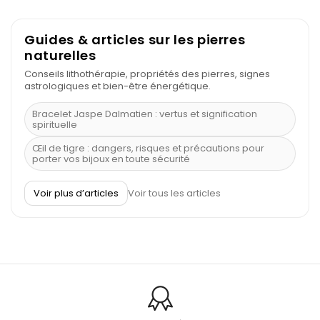
Guides & articles sur les pierres
naturelles
Conseils lithothérapie, propriétés des pierres, signes
astrologiques et bien-être énergétique.
Bracelet Jaspe Dalmatien : vertus et signification
spirituelle
Œil de tigre : dangers, risques et précautions pour
porter vos bijoux en toute sécurité
À quel poignet porter un bracelet de pierre
Voir plus d’articles
Voir tous les articles
Découvrez le scorpion et ses pierres
Pierre du Sagittaire : pierre porte-bonheur
Balance : traits de caractère et pierres
Pierres naturelles de la communication
Bienfaits de la sélénite – pierre des anges