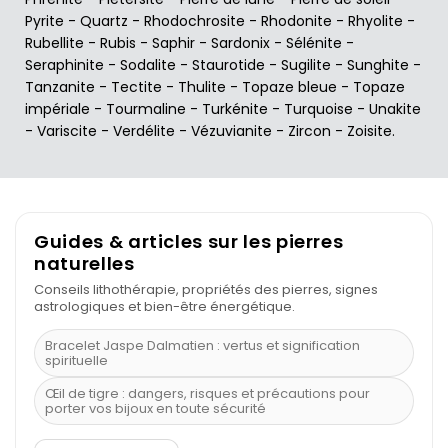
Pyrite
-
Quartz
-
Rhodochrosite
-
Rhodonite
-
Rhyolite
-
Rubellite
-
Rubis
-
Saphir
-
Sardonix
-
Sélénite
-
Seraphinite
-
Sodalite
-
Staurotide
-
Sugilite
-
Sunghite
-
Tanzanite
-
Tectite
-
Thulite
-
Topaze bleue
-
Topaze
impériale
-
Tourmaline
-
Turkénite
-
Turquoise
-
Unakite
-
Variscite
-
Verdélite
-
Vézuvianite
-
Zircon
-
Zoisite
.
Guides & articles sur les pierres
naturelles
Conseils lithothérapie, propriétés des pierres, signes
astrologiques et bien-être énergétique.
Bracelet Jaspe Dalmatien : vertus et signification
spirituelle
Œil de tigre : dangers, risques et précautions pour
porter vos bijoux en toute sécurité
À quel poignet porter un bracelet de pierre