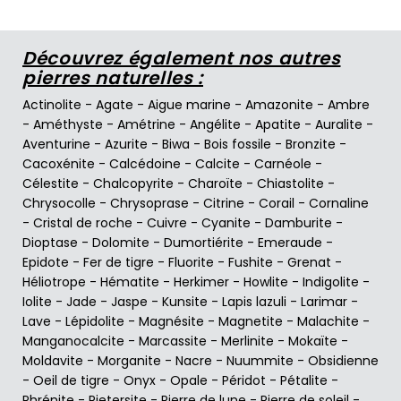
Découvrez également nos autres
pierres naturelles :
Actinolite
-
Agate
-
Aigue marine
-
Amazonite
-
Ambre
-
Améthyste
-
Amétrine
-
Angélite
-
Apatite
-
Auralite
-
Aventurine
-
Azurite
-
Biwa
-
Bois fossile
-
Bronzite
-
Cacoxénite
-
Calcédoine
-
Calcite
-
Carnéole
-
Célestite
-
Chalcopyrite
-
Charoïte
-
Chiastolite
-
Chrysocolle
-
Chrysoprase
-
Citrine
-
Corail
-
Cornaline
-
Cristal de roche
-
Cuivre
-
Cyanite
-
Damburite
-
Dioptase
-
Dolomite
-
Dumortiérite
-
Emeraude
-
Epidote
-
Fer de tigre
-
Fluorite
-
Fushite
-
Grenat
-
Héliotrope
-
Hématite
-
Herkimer
-
Howlite
-
Indigolite
-
Iolite
-
Jade
-
Jaspe
-
Kunsite
-
Lapis lazuli
-
Larimar
-
Lave
-
Lépidolite
-
Magnésite
-
Magnetite
-
Malachite
-
Manganocalcite
-
Marcassite
-
Merlinite
-
Mokaïte
-
Moldavite
-
Morganite
-
Nacre
-
Nuummite
-
Obsidienne
-
Oeil de tigre
-
Onyx
-
Opale
-
Péridot
-
Pétalite
-
Phrénite
-
Pietersite
-
Pierre de lune
-
Pierre de soleil
-