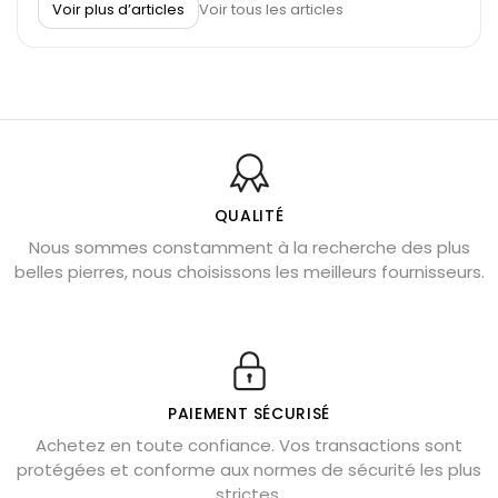
Voir plus d’articles
Voir tous les articles
Découvrez le scorpion et ses pierres
Pierre du Sagittaire : pierre porte-bonheur
Balance : traits de caractère et pierres
Pierres naturelles de la communication
Bienfaits de la sélénite – pierre des anges
L’améthyste est-elle faite pour moi ?
QUALITÉ
Nous sommes constamment à la recherche des plus
Chrysocolle : pierre apaisante
belles pierres, nous choisissons les meilleurs fournisseurs.
Obsidienne dorée : vertus et signification
11 pierres semi-précieuses bleues
Véritable citrine naturelle non chauffée
Où placer la citrine dans la maison
PAIEMENT SÉCURISÉ
Pierre de lave : propriétés et bienfaits
Achetez en toute confiance. Vos transactions sont
protégées et conforme aux normes de sécurité les plus
Cornaline : propriétés magiques
strictes.