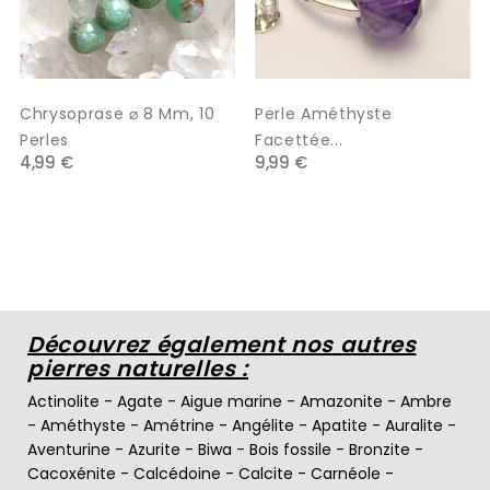
Chrysoprase ⌀ 8 Mm, 10
Perle Améthyste
Perles
Facettée...
4,99 €
9,99 €
Découvrez également nos autres
pierres naturelles :
Actinolite
-
Agate
-
Aigue marine
-
Amazonite
-
Ambre
-
Améthyste
-
Amétrine
-
Angélite
-
Apatite
-
Auralite
-
Aventurine
-
Azurite
-
Biwa
-
Bois fossile
-
Bronzite
-
Cacoxénite
-
Calcédoine
-
Calcite
-
Carnéole
-