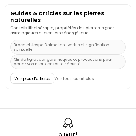
Guides & articles sur les pierres
naturelles
Conseils lithothérapie, propriétés des pierres, signes
astrologiques et bien-être énergétique.
Bracelet Jaspe Dalmatien : vertus et signification
spirituelle
Œil de tigre : dangers, risques et précautions pour
porter vos bijoux en toute sécurité
À quel poignet porter un bracelet de pierre
Voir plus d’articles
Voir tous les articles
Découvrez le scorpion et ses pierres
Pierre du Sagittaire : pierre porte-bonheur
Balance : traits de caractère et pierres
Pierres naturelles de la communication
Bienfaits de la sélénite – pierre des anges
L’améthyste est-elle faite pour moi ?
QUALITÉ