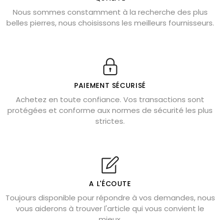
Nous sommes constamment à la recherche des plus
Chrysocolle : pierre apaisante
belles pierres, nous choisissons les meilleurs fournisseurs.
Obsidienne dorée : vertus et signification
11 pierres semi-précieuses bleues
Véritable citrine naturelle non chauffée
Où placer la citrine dans la maison
PAIEMENT SÉCURISÉ
Pierre de lave : propriétés et bienfaits
Achetez en toute confiance. Vos transactions sont
protégées et conforme aux normes de sécurité les plus
Cornaline : propriétés magiques
strictes.
Capricorne : quelles pierres choisir
Quartz rose : douceur et apaisement
Shungite : purification et protection
Bagues en labradorite argent 925
A L'ÉCOUTE
Tourmaline noire : danger et vertus
Toujours disponible pour répondre à vos demandes, nous
Lapis lazuli : propriétés et précautions
vous aiderons à trouver l'article qui vous convient le
mieux.