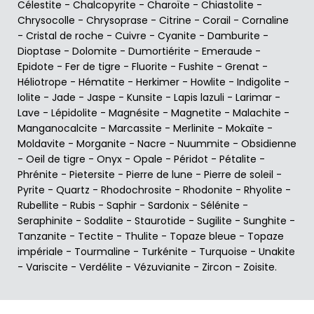
Célestite
-
Chalcopyrite
-
Charoïte
-
Chiastolite
-
Chrysocolle
-
Chrysoprase
-
Citrine
-
Corail
-
Cornaline
-
Cristal de roche
-
Cuivre
-
Cyanite
-
Damburite
-
Dioptase
-
Dolomite
-
Dumortiérite
-
Emeraude
-
Epidote
-
Fer de tigre
-
Fluorite
-
Fushite
-
Grenat
-
Héliotrope
-
Hématite
-
Herkimer
-
Howlite
-
Indigolite
-
Iolite
-
Jade
-
Jaspe
-
Kunsite
-
Lapis lazuli
-
Larimar
-
Lave
-
Lépidolite
-
Magnésite
-
Magnetite
-
Malachite
-
Manganocalcite
-
Marcassite
-
Merlinite
-
Mokaïte
-
Moldavite
-
Morganite
-
Nacre
-
Nuummite
-
Obsidienne
-
Oeil de tigre
-
Onyx
-
Opale
-
Péridot
-
Pétalite
-
Phrénite
-
Pietersite
-
Pierre de lune
-
Pierre de soleil
-
Pyrite
-
Quartz
-
Rhodochrosite
-
Rhodonite
-
Rhyolite
-
Rubellite
-
Rubis
-
Saphir
-
Sardonix
-
Sélénite
-
Seraphinite
-
Sodalite
-
Staurotide
-
Sugilite
-
Sunghite
-
Tanzanite
-
Tectite
-
Thulite
-
Topaze bleue
-
Topaze
impériale
-
Tourmaline
-
Turkénite
-
Turquoise
-
Unakite
-
Variscite
-
Verdélite
-
Vézuvianite
-
Zircon
-
Zoisite
.