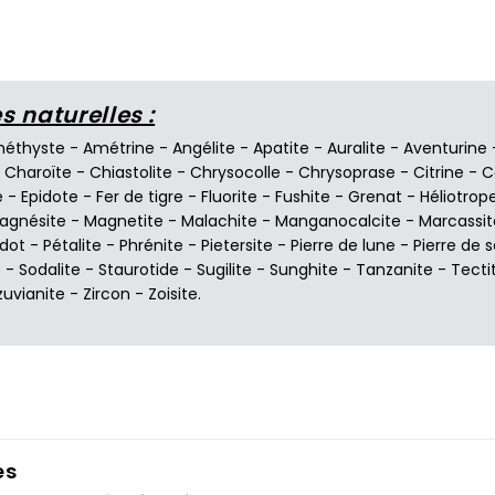
 naturelles :
éthyste
-
Amétrine
-
Angélite
-
Apatite
-
Auralite
-
Aventurine
-
Charoïte
-
Chiastolite
-
Chrysocolle
-
Chrysoprase
-
Citrine
-
C
e
-
Epidote
-
Fer de tigre
-
Fluorite
-
Fushite
-
Grenat
-
Héliotrop
agnésite
-
Magnetite
-
Malachite
-
Manganocalcite
-
Marcassit
idot
-
Pétalite
-
Phrénite
-
Pietersite
-
Pierre de lune
-
Pierre de s
e
-
Sodalite
-
Staurotide
-
Sugilite
-
Sunghite
-
Tanzanite
-
Tecti
zuvianite
-
Zircon
-
Zoisite
.
es