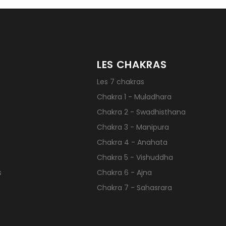
LES CHAKRAS
Les 7 chakras
Chakra 1 - Muladhara
Chakra 2 - Swadhisthana
Chakra 3 - Manipura
Chakra 4 - Anahata
Chakra 5 - Vishuddha
s
Chakra 6 - Ajna
Chakra 7 - Sahasrara