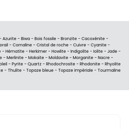
-
Azurite
-
Biwa
-
Bois fossile
-
Bronzite
-
Cacoxénite
-
orail
-
Cornaline
-
Cristal de roche
-
Cuivre
-
Cyanite
-
e
-
Hématite
-
Herkimer
-
Howlite
-
Indigolite
-
Iolite
-
Jade
-
e
-
Merlinite
-
Mokaïte
-
Moldavite
-
Morganite
-
Nacre
-
oleil
-
Pyrite
-
Quartz
-
Rhodochrosite
-
Rhodonite
-
Rhyolite
te
-
Thulite
-
Topaze bleue
-
Topaze impériale
-
Tourmaline