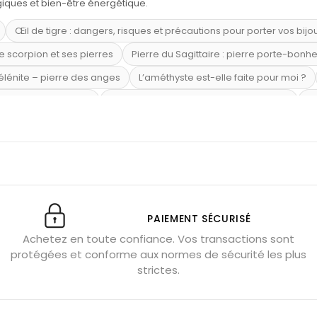
ogiques et bien-être énergétique.
Œil de tigre : dangers, risques et précautions pour porter vos bijo
e scorpion et ses pierres
Pierre du Sagittaire : pierre porte-bonh
sélénite – pierre des anges
L’améthyste est-elle faite pour moi ?
mi-précieuses bleues
Véritable citrine naturelle non chauffée
Où
riétés magiques
Capricorne : quelles pierres choisir
Quartz ros
te argent 925
Tourmaline noire : danger et vertus
Lapis lazuli 
et anxiété
Pierres pour la confiance en soi
Pierres pour attirer 
Labradorite : pouvoirs et effets
Pierres de naissance par mois
ction
Associer l’œil de tigre
Porter plusieurs bracelets de pier
PAIEMENT SÉCURISÉ
Achetez en toute confiance. Vos transactions sont
x gérer ses émotions
Pierres pour l’automne
Bijoux de médita
protégées et conforme aux normes de sécurité les plus
hyste géante
Pierres naturelles contre le stress
Qu’est-ce q
strictes.