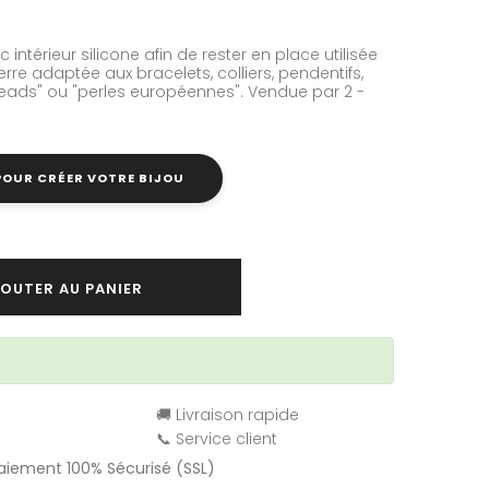
c intérieur
silicone afin de rester en place
utilisée
rre adaptée aux bracelets, colliers, pendentifs,
eads" ou "perles européennes". Vendue par 2 -
 POUR CRÉER VOTRE BIJOU
OUTER AU PANIER
🚚 Livraison rapide
📞 Service client
Paiement 100% Sécurisé (SSL)