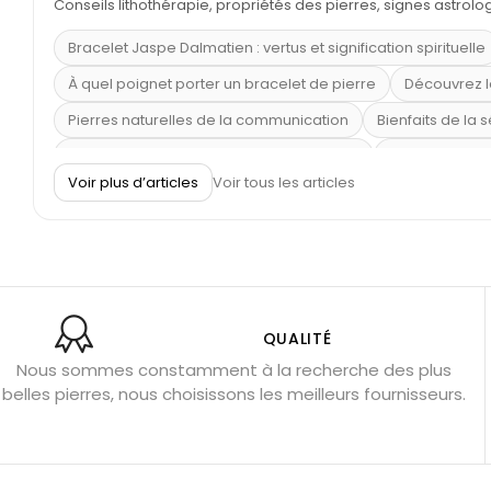
Conseils lithothérapie, propriétés des pierres, signes astrol
Bracelet Jaspe Dalmatien : vertus et signification spirituelle
À quel poignet porter un bracelet de pierre
Découvrez l
Pierres naturelles de la communication
Bienfaits de la 
Obsidienne dorée : vertus et signification
11 pierres se
Voir plus d’articles
Voir tous les articles
Pierre de lave : propriétés et bienfaits
Cornaline : prop
Shungite : purification et protection
Bagues en labradori
Aigue-marine : propriétés et couleurs
Pierres de souci 
Bracelets anti-stress en pierre
Pierre de lune : bienfaits
Obsidienne noire : danger ?
Guide des pierres de prote
QUALITÉ
Nous sommes constamment à la recherche des plus
Pierres pour les examens
Pierres anti-déprime
Mieu
belles pierres, nous choisissons les meilleurs fournisseurs.
Porter l’œil de tigre
Ouvrir les chakras
Géode d’amét