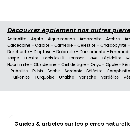
Découvrez également nos autres pierres
Actinolite
-
Agate
-
Aigue marine
-
Amazonite
-
Ambre
-
Am
Calcédoine
-
Calcite
-
Carnéole
-
Célestite
-
Chalcopyrite
Damburite
-
Dioptase
-
Dolomite
-
Dumortiérite
-
Emeraud
Jaspe
-
Kunsite
-
Lapis lazuli
-
Larimar
-
Lave
-
Lépidolite
-
M
Nuummite
-
Obsidienne
-
Oeil de tigre
-
Onyx
-
Opale
-
Pér
-
Rubellite
-
Rubis
-
Saphir
-
Sardonix
-
Sélénite
-
Seraphinit
-
Turkénite
-
Turquoise
-
Unakite
-
Variscite
-
Verdélite
-
Vé
Guides & articles sur les pierres naturell