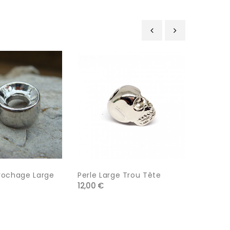
‹
›
crochage Large
Perle Large Trou Tête
Perle L
12,00 €
13,00 €