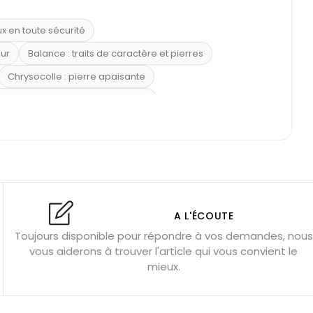
ux en toute sécurité
eur
Balance : traits de caractère et pierres
Chrysocolle : pierre apaisante
 placer la citrine dans la maison
e : douceur et apaisement
: propriétés et précautions
Citrine : propriétés magiques
l’amour
Dormir avec l’œil de tigre ?
Dormir avec des pierres
res
Fluorite : pierre la plus colorée
A L'ÉCOUTE
Toujours disponible pour répondre à vos demandes, nous
tion
Bracelets de perles pour homme
vous aiderons à trouver l'article qui vous convient le
u’une gemme ?
Signification des pierres de naissance
mieux.