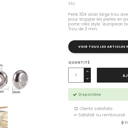
TTC
Perle
304 acier
large trou ave
pour stopper les perles en pie
porte-clés style "european b
Trou de 3 mm.
VOIR TOUS LES ARTICLES
QUANTITÉ
AJ
Disponible
😊 Clients satisfaits
↩️ Satisfait ou remboursé
🔒 