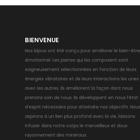
BIENVENUE
Nos bijoux ont été conçu pour améliorer le bien-être
émotionnel. Les pierres qui les composent sont
soigneusement sélectionnées en fonction de leurs
énergies vibratoires et de leurs interactions les unes
avec les autres. Ils améliorent la façon dont nous
prenons soin de nous. Ils développent en nous l’état
d’esprit nécessaire pour atteindre nos objectifs. Nou
aspirons à un lien plus profond avec la vie, laissons
infuser dans notre corps le merveilleux et doux
rayonnement des minéraux.