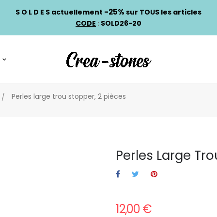
-25%
S O L D E S actuellement
sur TOUS les articles
CODE
:
SOLD26-20
Perles large trou stopper, 2 pièces
Perles Large Tro
12,00 €