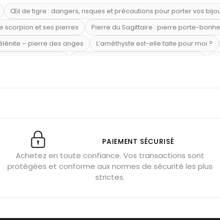
Œil de tigre : dangers, risques et précautions pour porter vos bijo
e scorpion et ses pierres
Pierre du Sagittaire : pierre porte-bonh
sélénite – pierre des anges
L’améthyste est-elle faite pour moi ?
mi-précieuses bleues
Véritable citrine naturelle non chauffée
Où
riétés magiques
Capricorne : quelles pierres choisir
Quartz ros
te argent 925
Tourmaline noire : danger et vertus
Lapis lazuli 
et anxiété
Pierres pour la confiance en soi
Pierres pour attirer 
Labradorite : pouvoirs et effets
Pierres de naissance par mois
ction
Associer l’œil de tigre
Porter plusieurs bracelets de pier
PAIEMENT SÉCURISÉ
Achetez en toute confiance. Vos transactions sont
x gérer ses émotions
Pierres pour l’automne
Bijoux de médita
protégées et conforme aux normes de sécurité les plus
hyste géante
Pierres naturelles contre le stress
Qu’est-ce q
strictes.