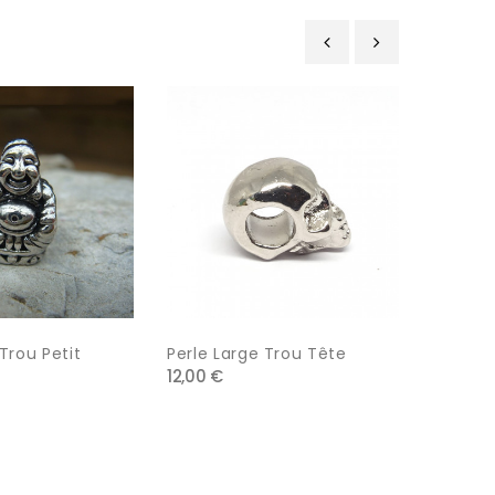
‹
›
Trou Petit
Perle Large Trou Tête
Perle L
12,00 €
10,00 €