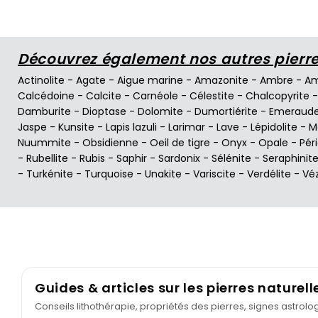
Découvrez également nos autres pierres
Actinolite
-
Agate
-
Aigue marine
-
Amazonite
-
Ambre
-
Am
Calcédoine
-
Calcite
-
Carnéole
-
Célestite
-
Chalcopyrite
Damburite
-
Dioptase
-
Dolomite
-
Dumortiérite
-
Emeraud
Jaspe
-
Kunsite
-
Lapis lazuli
-
Larimar
-
Lave
-
Lépidolite
-
M
Nuummite
-
Obsidienne
-
Oeil de tigre
-
Onyx
-
Opale
-
Pér
-
Rubellite
-
Rubis
-
Saphir
-
Sardonix
-
Sélénite
-
Seraphinit
-
Turkénite
-
Turquoise
-
Unakite
-
Variscite
-
Verdélite
-
Vé
Guides & articles sur les pierres naturell
Conseils lithothérapie, propriétés des pierres, signes astrol