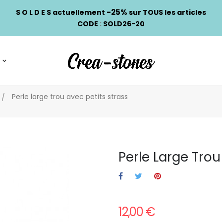
-25%
S O L D E S actuellement
sur TOUS les articles
CODE
:
SOLD26-20
Perle large trou avec petits strass
Perle Large Trou
12,00 €