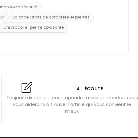
ux en toute sécurité
eur
Balance : traits de caractère et pierres
Chrysocolle : pierre apaisante
 placer la citrine dans la maison
e : douceur et apaisement
: propriétés et précautions
Citrine : propriétés magiques
l’amour
Dormir avec l’œil de tigre ?
Dormir avec des pierres
res
Fluorite : pierre la plus colorée
A L'ÉCOUTE
Toujours disponible pour répondre à vos demandes, nous
tion
Bracelets de perles pour homme
vous aiderons à trouver l'article qui vous convient le
u’une gemme ?
Signification des pierres de naissance
mieux.