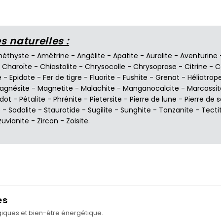
 naturelles :
éthyste
-
Amétrine
-
Angélite
-
Apatite
-
Auralite
-
Aventurine
-
Charoïte
-
Chiastolite
-
Chrysocolle
-
Chrysoprase
-
Citrine
-
C
e
-
Epidote
-
Fer de tigre
-
Fluorite
-
Fushite
-
Grenat
-
Héliotrop
agnésite
-
Magnetite
-
Malachite
-
Manganocalcite
-
Marcassit
idot
-
Pétalite
-
Phrénite
-
Pietersite
-
Pierre de lune
-
Pierre de s
e
-
Sodalite
-
Staurotide
-
Sugilite
-
Sunghite
-
Tanzanite
-
Tecti
zuvianite
-
Zircon
-
Zoisite
.
es
ogiques et bien-être énergétique.