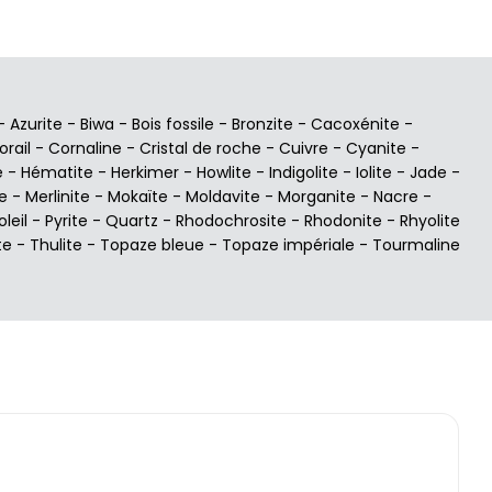
-
Azurite
-
Biwa
-
Bois fossile
-
Bronzite
-
Cacoxénite
-
orail
-
Cornaline
-
Cristal de roche
-
Cuivre
-
Cyanite
-
e
-
Hématite
-
Herkimer
-
Howlite
-
Indigolite
-
Iolite
-
Jade
-
e
-
Merlinite
-
Mokaïte
-
Moldavite
-
Morganite
-
Nacre
-
oleil
-
Pyrite
-
Quartz
-
Rhodochrosite
-
Rhodonite
-
Rhyolite
te
-
Thulite
-
Topaze bleue
-
Topaze impériale
-
Tourmaline