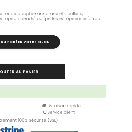
 ronde adaptée aux bracelets, colliers,
 "european beads" ou "perles européennes". Trou
 POUR CRÉER VOTRE BIJOU
OUTER AU PANIER
🚚 Livraison rapide
📞 Service client
Paiement 100% Sécurisé (SSL)