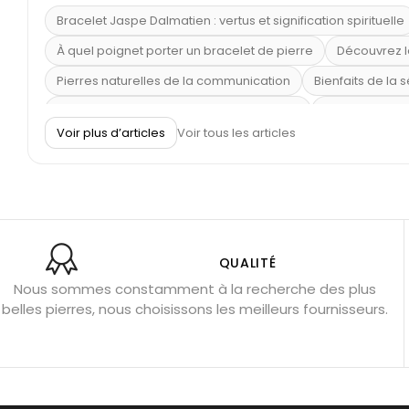
Bracelet Jaspe Dalmatien : vertus et signification spirituelle
À quel poignet porter un bracelet de pierre
Découvrez l
Pierres naturelles de la communication
Bienfaits de la 
Obsidienne dorée : vertus et signification
11 pierres se
Voir plus d’articles
Voir tous les articles
Pierre de lave : propriétés et bienfaits
Cornaline : prop
Shungite : purification et protection
Bagues en labradori
Aigue-marine : propriétés et couleurs
Pierres de souci 
Bracelets anti-stress en pierre
Pierre de lune : bienfaits
Obsidienne noire : danger ?
Guide des pierres de prote
QUALITÉ
Nous sommes constamment à la recherche des plus
Pierres pour les examens
Pierres anti-déprime
Mieu
belles pierres, nous choisissons les meilleurs fournisseurs.
Porter l’œil de tigre
Ouvrir les chakras
Géode d’amét