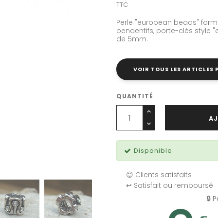
TTC
Perle "european beads" forme
pendentifs, porte-clés style
de 5mm.
VOIR TOUS LES ARTICLES
QUANTITÉ
AJ
Disponible
😊 Clients satisfaits
↩️ Satisfait ou remboursé
🔒 