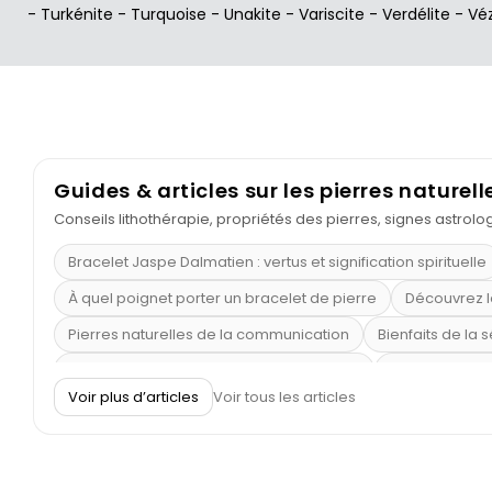
-
Turkénite
-
Turquoise
-
Unakite
-
Variscite
-
Verdélite
-
Vé
Guides & articles sur les pierres naturell
Conseils lithothérapie, propriétés des pierres, signes astrol
Bracelet Jaspe Dalmatien : vertus et signification spirituelle
À quel poignet porter un bracelet de pierre
Découvrez l
Pierres naturelles de la communication
Bienfaits de la 
Obsidienne dorée : vertus et signification
11 pierres se
Voir plus d’articles
Voir tous les articles
Pierre de lave : propriétés et bienfaits
Cornaline : prop
Shungite : purification et protection
Bagues en labradori
Aigue-marine : propriétés et couleurs
Pierres de souci 