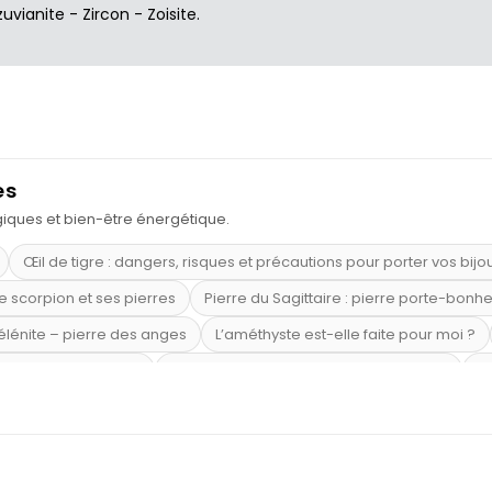
zuvianite
-
Zircon
-
Zoisite
.
es
ogiques et bien-être énergétique.
Œil de tigre : dangers, risques et précautions pour porter vos bijo
e scorpion et ses pierres
Pierre du Sagittaire : pierre porte-bonh
sélénite – pierre des anges
L’améthyste est-elle faite pour moi ?
mi-précieuses bleues
Véritable citrine naturelle non chauffée
Où
riétés magiques
Capricorne : quelles pierres choisir
Quartz ros
te argent 925
Tourmaline noire : danger et vertus
Lapis lazuli 
et anxiété
Pierres pour la confiance en soi
Pierres pour attirer 