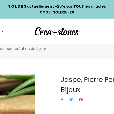
-25%
S O L D E S actuellement
sur TOUS les articles
CODE
:
SOLD26-20
cée pour création de bijoux
Jaspe, Pierre P
Bijoux