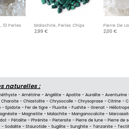
 10 Perles
Malachite, Perles Chips
Pierre De La
2,99 €
2,00 €
 naturelles :
éthyste
-
Amétrine
-
Angélite
-
Apatite
-
Auralite
-
Aventurine
-
Charoïte
-
Chiastolite
-
Chrysocolle
-
Chrysoprase
-
Citrine
-
C
e
-
Epidote
-
Fer de tigre
-
Fluorite
-
Fushite
-
Grenat
-
Héliotrop
agnésite
-
Magnetite
-
Malachite
-
Manganocalcite
-
Marcassit
idot
-
Pétalite
-
Phrénite
-
Pietersite
-
Pierre de lune
-
Pierre de s
e
-
Sodalite
-
Staurotide
-
Sugilite
-
Sunghite
-
Tanzanite
-
Tecti