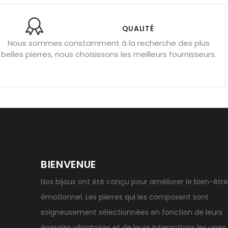
Bracelets anti-stress en pierre
Pierre de lune : bienfaits
Obsidienne noire : danger ?
Guide des pierres de prote
QUALITÉ
Nous sommes constamment à la recherche des plus
Pierres pour les examens
Pierres anti-déprime
Mieu
belles pierres, nous choisissons les meilleurs fournisseurs.
Porter l’œil de tigre
Ouvrir les chakras
Géode d’amét
BIENVENUE
Nos bijoux ont été conçu pour améliorer le bien-être
émotionnel. Les pierres qui les composent sont
soigneusement sélectionnées en fonction de leurs
énergies vibratoires et de leurs interactions les unes