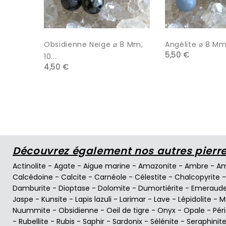
Obsidienne Neige ⌀ 8 Mm,
Angélite ⌀ 8 Mm,
5,50 €
10...
4,50 €
Découvrez également nos autres pierres
Actinolite
-
Agate
-
Aigue marine
-
Amazonite
-
Ambre
-
Am
Calcédoine
-
Calcite
-
Carnéole
-
Célestite
-
Chalcopyrite
Damburite
-
Dioptase
-
Dolomite
-
Dumortiérite
-
Emeraud
Jaspe
-
Kunsite
-
Lapis lazuli
-
Larimar
-
Lave
-
Lépidolite
-
M
Nuummite
-
Obsidienne
-
Oeil de tigre
-
Onyx
-
Opale
-
Pér
-
Rubellite
-
Rubis
-
Saphir
-
Sardonix
-
Sélénite
-
Seraphinit