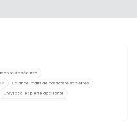
ux en toute sécurité
eur
Balance : traits de caractère et pierres
Chrysocolle : pierre apaisante
 placer la citrine dans la maison
e : douceur et apaisement
: propriétés et précautions
Citrine : propriétés magiques
l’amour
Dormir avec l’œil de tigre ?