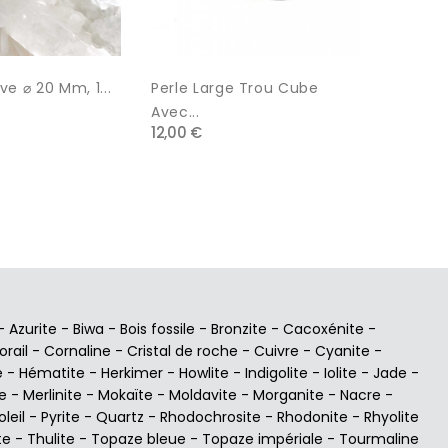
ve ⌀ 20 Mm, 1...
Perle Large Trou Cube
Onyx ⌀ 
3,50 €
Avec...
12,00 €
-
Azurite
-
Biwa
-
Bois fossile
-
Bronzite
-
Cacoxénite
-
orail
-
Cornaline
-
Cristal de roche
-
Cuivre
-
Cyanite
-
e
-
Hématite
-
Herkimer
-
Howlite
-
Indigolite
-
Iolite
-
Jade
-
e
-
Merlinite
-
Mokaïte
-
Moldavite
-
Morganite
-
Nacre
-
oleil
-
Pyrite
-
Quartz
-
Rhodochrosite
-
Rhodonite
-
Rhyolite
te
-
Thulite
-
Topaze bleue
-
Topaze impériale
-
Tourmaline