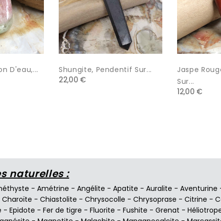
n D'eau,...
Shungite, Pendentif Sur...
Jaspe Roug
22,00 €
Sur...
12,00 €
 naturelles :
éthyste
-
Amétrine
-
Angélite
-
Apatite
-
Auralite
-
Aventurine
-
Charoïte
-
Chiastolite
-
Chrysocolle
-
Chrysoprase
-
Citrine
-
C
e
-
Epidote
-
Fer de tigre
-
Fluorite
-
Fushite
-
Grenat
-
Héliotrop
agnésite
-
Magnetite
-
Malachite
-
Manganocalcite
-
Marcassit