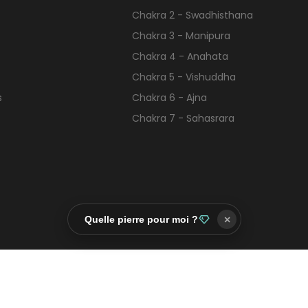
Chakra 2 - Swadhisthana
Chakra 3 - Manipura
Chakra 4 - Anahata
Chakra 5 - Vishuddha
s
Chakra 6 - Ajna
Chakra 7 - Sahasrara
Quelle pierre pour moi ?
×
Contactez-nous
Facebook
Twitter
Pinte