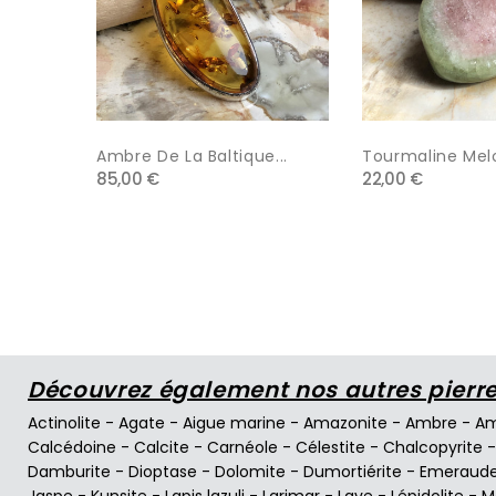
Ambre De La Baltique...
Tourmaline Melo
85,00 €
22,00 €
Découvrez également nos autres pierres
Actinolite
-
Agate
-
Aigue marine
-
Amazonite
-
Ambre
-
Am
Calcédoine
-
Calcite
-
Carnéole
-
Célestite
-
Chalcopyrite
Damburite
-
Dioptase
-
Dolomite
-
Dumortiérite
-
Emeraud
Jaspe
-
Kunsite
-
Lapis lazuli
-
Larimar
-
Lave
-
Lépidolite
-
M