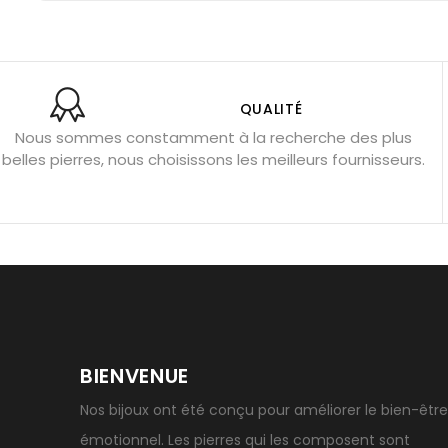
Shungite : purification et protection
Bagues en labradori
Aigue-marine : propriétés et couleurs
Pierres de souci 
Bracelets anti-stress en pierre
Pierre de lune : bienfaits
Obsidienne noire : danger ?
Guide des pierres de prote
QUALITÉ
Nous sommes constamment à la recherche des plus
Pierres pour les examens
Pierres anti-déprime
Mieu
belles pierres, nous choisissons les meilleurs fournisseurs.
Porter l’œil de tigre
Ouvrir les chakras
Géode d’amét
BIENVENUE
Nos bijoux ont été conçu pour améliorer le bien-être
émotionnel. Les pierres qui les composent sont