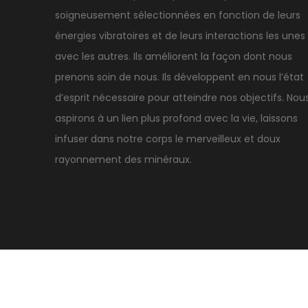
soigneusement sélectionnées en fonction de leurs
énergies vibratoires et de leurs interactions les unes
avec les autres. Ils améliorent la façon dont nous
prenons soin de nous. Ils développent en nous l’état
d’esprit nécessaire pour atteindre nos objectifs. Nou
aspirons à un lien plus profond avec la vie, laissons
infuser dans notre corps le merveilleux et doux
rayonnement des minéraux.
A propos
Livraison et retour
Mentions légales