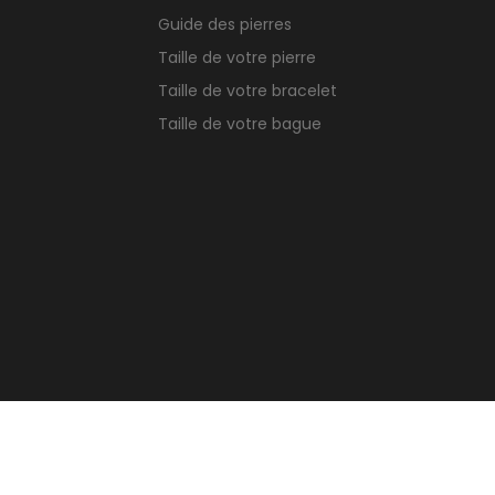
Guide des pierres
Taille de votre pierre
Taille de votre bracelet
Taille de votre bague
TikTok
© Copyright 2026 Crea-stones.com
rest
Instagram