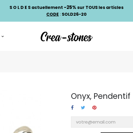
-25%
S O L D E S actuellement
sur TOUS les articles
CODE
:
SOLD26-20
Onyx, Pendentif