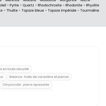
oleil
-
Pyrite
-
Quartz
-
Rhodochrosite
-
Rhodonite
-
Rhyolite
te
-
Thulite
-
Topaze bleue
-
Topaze impériale
-
Tourmaline
ux en toute sécurité
eur
Balance : traits de caractère et pierres
Chrysocolle : pierre apaisante
 placer la citrine dans la maison
e : douceur et apaisement