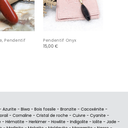
e, Pendentif
Pendentif Onyx
Pendent
15,00 €
32,00 €
-
Azurite
-
Biwa
-
Bois fossile
-
Bronzite
-
Cacoxénite
-
orail
-
Cornaline
-
Cristal de roche
-
Cuivre
-
Cyanite
-
e
-
Hématite
-
Herkimer
-
Howlite
-
Indigolite
-
Iolite
-
Jade
-
e
-
Merlinite
-
Mokaïte
-
Moldavite
-
Morganite
-
Nacre
-