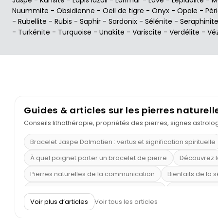
Nuummite
-
Obsidienne
-
Oeil de tigre
-
Onyx
-
Opale
-
Pér
-
Rubellite
-
Rubis
-
Saphir
-
Sardonix
-
Sélénite
-
Seraphinit
-
Turkénite
-
Turquoise
-
Unakite
-
Variscite
-
Verdélite
-
Vé
Guides & articles sur les pierres naturell
Conseils lithothérapie, propriétés des pierres, signes astrol
Bracelet Jaspe Dalmatien : vertus et signification spirituelle
À quel poignet porter un bracelet de pierre
Découvrez l
Pierres naturelles de la communication
Bienfaits de la 
Obsidienne dorée : vertus et signification
11 pierres se
Voir plus d’articles
Voir tous les articles
Pierre de lave : propriétés et bienfaits
Cornaline : prop