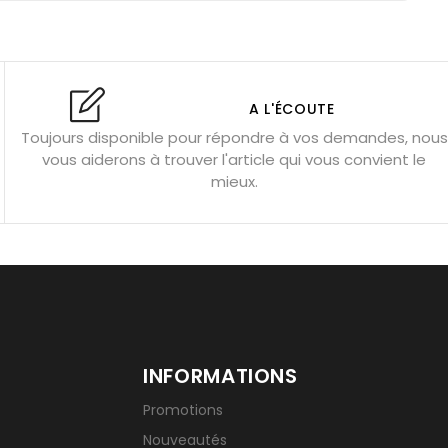
: propriétés et précautions
Citrine : propriétés magiques
l’amour
Dormir avec l’œil de tigre ?
Dormir avec des pierres
res
Fluorite : pierre la plus colorée
A L'ÉCOUTE
Toujours disponible pour répondre à vos demandes, nous
tion
Bracelets de perles pour homme
vous aiderons à trouver l'article qui vous convient le
u’une gemme ?
Signification des pierres de naissance
mieux.
INFORMATIONS
Promotions
Nouveautés