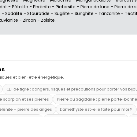
idot
-
Pétalite
-
Phrénite
-
Pietersite
-
Pierre de lune
-
Pierre de s
e
-
Sodalite
-
Staurotide
-
Sugilite
-
Sunghite
-
Tanzanite
-
Tecti
zuvianite
-
Zircon
-
Zoisite
.
es
ogiques et bien-être énergétique.
Œil de tigre : dangers, risques et précautions pour porter vos bijo
e scorpion et ses pierres
Pierre du Sagittaire : pierre porte-bonh
sélénite – pierre des anges
L’améthyste est-elle faite pour moi ?
mi-précieuses bleues
Véritable citrine naturelle non chauffée
Où
riétés magiques
Capricorne : quelles pierres choisir
Quartz ros