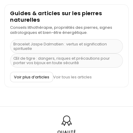
Guides & articles sur les pierres
naturelles
Conseils lithothérapie, propriétés des pierres, signes
astrologiques et bien-être énergétique.
Bracelet Jaspe Dalmatien : vertus et signification
spirituelle
Œil de tigre : dangers, risques et précautions pour
porter vos bijoux en toute sécurité
À quel poignet porter un bracelet de pierre
Voir plus d’articles
Voir tous les articles
Découvrez le scorpion et ses pierres
Pierre du Sagittaire : pierre porte-bonheur
Balance : traits de caractère et pierres
Pierres naturelles de la communication
Bienfaits de la sélénite – pierre des anges
L’améthyste est-elle faite pour moi ?
QUALITÉ