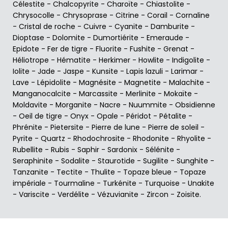
Célestite
-
Chalcopyrite
-
Charoïte
-
Chiastolite
-
Chrysocolle
-
Chrysoprase
-
Citrine
-
Corail
-
Cornaline
-
Cristal de roche
-
Cuivre
-
Cyanite
-
Damburite
-
Dioptase
-
Dolomite
-
Dumortiérite
-
Emeraude
-
Epidote
-
Fer de tigre
-
Fluorite
-
Fushite
-
Grenat
-
Héliotrope
-
Hématite
-
Herkimer
-
Howlite
-
Indigolite
-
Iolite
-
Jade
-
Jaspe
-
Kunsite
-
Lapis lazuli
-
Larimar
-
Lave
-
Lépidolite
-
Magnésite
-
Magnetite
-
Malachite
-
Manganocalcite
-
Marcassite
-
Merlinite
-
Mokaïte
-
Moldavite
-
Morganite
-
Nacre
-
Nuummite
-
Obsidienne
-
Oeil de tigre
-
Onyx
-
Opale
-
Péridot
-
Pétalite
-
Phrénite
-
Pietersite
-
Pierre de lune
-
Pierre de soleil
-
Pyrite
-
Quartz
-
Rhodochrosite
-
Rhodonite
-
Rhyolite
-
Rubellite
-
Rubis
-
Saphir
-
Sardonix
-
Sélénite
-
Seraphinite
-
Sodalite
-
Staurotide
-
Sugilite
-
Sunghite
-
Tanzanite
-
Tectite
-
Thulite
-
Topaze bleue
-
Topaze
impériale
-
Tourmaline
-
Turkénite
-
Turquoise
-
Unakite
-
Variscite
-
Verdélite
-
Vézuvianite
-
Zircon
-
Zoisite
.