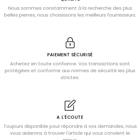
Nous sommes constamment à la recherche des plus
Chrysocolle : pierre apaisante
belles pierres, nous choisissons les meilleurs fournisseurs.
Obsidienne dorée : vertus et signification
11 pierres semi-précieuses bleues
Véritable citrine naturelle non chauffée
Où placer la citrine dans la maison
PAIEMENT SÉCURISÉ
Pierre de lave : propriétés et bienfaits
Achetez en toute confiance. Vos transactions sont
protégées et conforme aux normes de sécurité les plus
Cornaline : propriétés magiques
strictes.
Capricorne : quelles pierres choisir
Quartz rose : douceur et apaisement
Shungite : purification et protection
Bagues en labradorite argent 925
A L'ÉCOUTE
Tourmaline noire : danger et vertus
Toujours disponible pour répondre à vos demandes, nous
Lapis lazuli : propriétés et précautions
vous aiderons à trouver l'article qui vous convient le
mieux.