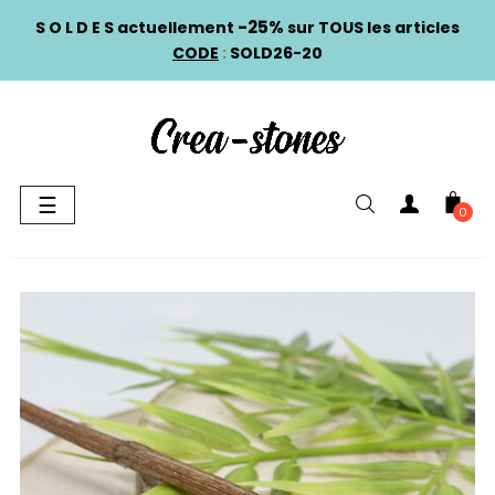
-25%
S O L D E S actuellement
sur TOUS les articles
CODE
:
SOLD26-20
Basculer
☰
0
la
navigation