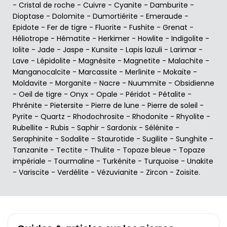
-
Cristal de roche
-
Cuivre
-
Cyanite
-
Damburite
-
Dioptase
-
Dolomite
-
Dumortiérite
-
Emeraude
-
Epidote
-
Fer de tigre
-
Fluorite
-
Fushite
-
Grenat
-
Héliotrope
-
Hématite
-
Herkimer
-
Howlite
-
Indigolite
-
Iolite
-
Jade
-
Jaspe
-
Kunsite
-
Lapis lazuli
-
Larimar
-
Lave
-
Lépidolite
-
Magnésite
-
Magnetite
-
Malachite
-
Manganocalcite
-
Marcassite
-
Merlinite
-
Mokaïte
-
Moldavite
-
Morganite
-
Nacre
-
Nuummite
-
Obsidienne
-
Oeil de tigre
-
Onyx
-
Opale
-
Péridot
-
Pétalite
-
Phrénite
-
Pietersite
-
Pierre de lune
-
Pierre de soleil
-
Pyrite
-
Quartz
-
Rhodochrosite
-
Rhodonite
-
Rhyolite
-
Rubellite
-
Rubis
-
Saphir
-
Sardonix
-
Sélénite
-
Seraphinite
-
Sodalite
-
Staurotide
-
Sugilite
-
Sunghite
-
Tanzanite
-
Tectite
-
Thulite
-
Topaze bleue
-
Topaze
impériale
-
Tourmaline
-
Turkénite
-
Turquoise
-
Unakite
-
Variscite
-
Verdélite
-
Vézuvianite
-
Zircon
-
Zoisite
.