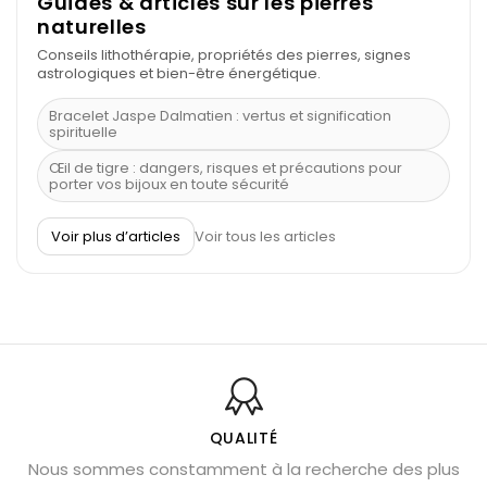
Guides & articles sur les pierres
naturelles
Conseils lithothérapie, propriétés des pierres, signes
astrologiques et bien-être énergétique.
Bracelet Jaspe Dalmatien : vertus et signification
spirituelle
Œil de tigre : dangers, risques et précautions pour
porter vos bijoux en toute sécurité
À quel poignet porter un bracelet de pierre
Voir plus d’articles
Voir tous les articles
Découvrez le scorpion et ses pierres
Pierre du Sagittaire : pierre porte-bonheur
Balance : traits de caractère et pierres
Pierres naturelles de la communication
Bienfaits de la sélénite – pierre des anges
L’améthyste est-elle faite pour moi ?
QUALITÉ
Nous sommes constamment à la recherche des plus
Chrysocolle : pierre apaisante