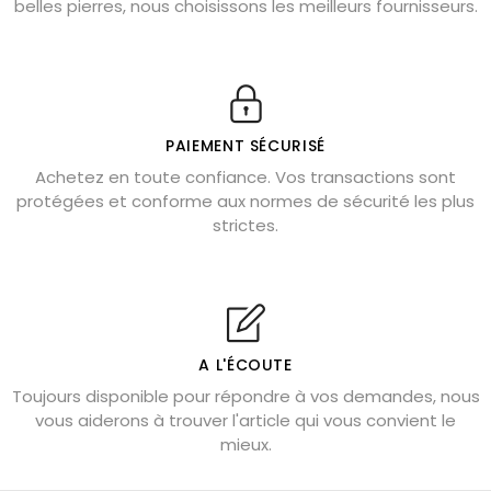
belles pierres, nous choisissons les meilleurs fournisseurs.
Obsidienne dorée : vertus et signification
11 pierres semi-précieuses bleues
Véritable citrine naturelle non chauffée
Où placer la citrine dans la maison
PAIEMENT SÉCURISÉ
Pierre de lave : propriétés et bienfaits
Achetez en toute confiance. Vos transactions sont
protégées et conforme aux normes de sécurité les plus
Cornaline : propriétés magiques
strictes.
Capricorne : quelles pierres choisir
Quartz rose : douceur et apaisement
Shungite : purification et protection
Bagues en labradorite argent 925
A L'ÉCOUTE
Tourmaline noire : danger et vertus
Toujours disponible pour répondre à vos demandes, nous
Lapis lazuli : propriétés et précautions
vous aiderons à trouver l'article qui vous convient le
mieux.
Citrine : propriétés magiques
Aigue-marine : propriétés et couleurs