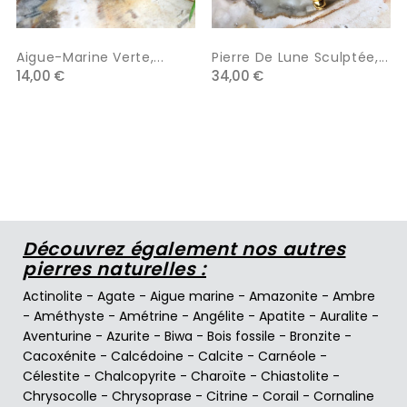
Aigue-Marine Verte,...
Pierre De Lune Sculptée,...
14,00 €
34,00 €
Découvrez également nos autres
pierres naturelles :
Actinolite
-
Agate
-
Aigue marine
-
Amazonite
-
Ambre
-
Améthyste
-
Amétrine
-
Angélite
-
Apatite
-
Auralite
-
Aventurine
-
Azurite
-
Biwa
-
Bois fossile
-
Bronzite
-
Cacoxénite
-
Calcédoine
-
Calcite
-
Carnéole
-
Célestite
-
Chalcopyrite
-
Charoïte
-
Chiastolite
-
Chrysocolle
-
Chrysoprase
-
Citrine
-
Corail
-
Cornaline