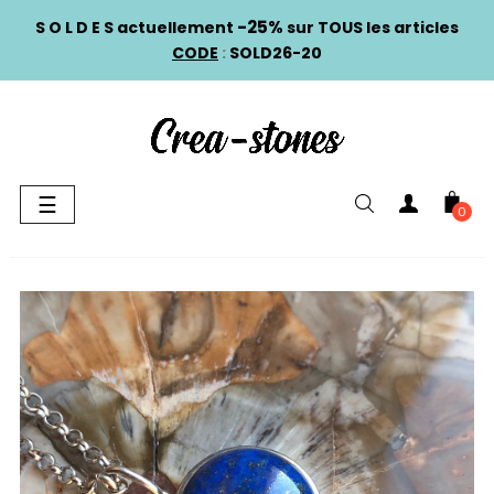
-25%
S O L D E S actuellement
sur TOUS les articles
CODE
:
SOLD26-20
Basculer
☰
0
la
navigation