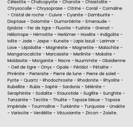
Célestite
-
Chalcopyrite
-
Charoïte
-
Chiastolite
-
Chrysocolle
-
Chrysoprase
-
Citrine
-
Corail
-
Cornaline
-
Cristal de roche
-
Cuivre
-
Cyanite
-
Damburite
-
Dioptase
-
Dolomite
-
Dumortiérite
-
Emeraude
-
Epidote
-
Fer de tigre
-
Fluorite
-
Fushite
-
Grenat
-
Héliotrope
-
Hématite
-
Herkimer
-
Howlite
-
Indigolite
-
Iolite
-
Jade
-
Jaspe
-
Kunsite
-
Lapis lazuli
-
Larimar
-
Lave
-
Lépidolite
-
Magnésite
-
Magnetite
-
Malachite
-
Manganocalcite
-
Marcassite
-
Merlinite
-
Mokaïte
-
Moldavite
-
Morganite
-
Nacre
-
Nuummite
-
Obsidienne
-
Oeil de tigre
-
Onyx
-
Opale
-
Péridot
-
Pétalite
-
Phrénite
-
Pietersite
-
Pierre de lune
-
Pierre de soleil
-
Pyrite
-
Quartz
-
Rhodochrosite
-
Rhodonite
-
Rhyolite
-
Rubellite
-
Rubis
-
Saphir
-
Sardonix
-
Sélénite
-
Seraphinite
-
Sodalite
-
Staurotide
-
Sugilite
-
Sunghite
-
Tanzanite
-
Tectite
-
Thulite
-
Topaze bleue
-
Topaze
impériale
-
Tourmaline
-
Turkénite
-
Turquoise
-
Unakite
-
Variscite
-
Verdélite
-
Vézuvianite
-
Zircon
-
Zoisite
.