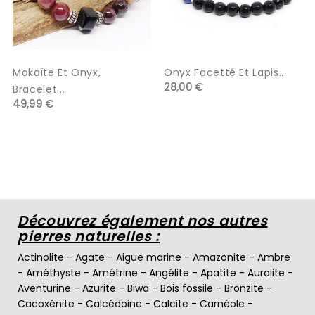
Mokaïte Et Onyx,
Onyx Facetté Et Lapis...
28,00 €
Bracelet...
49,99 €
Découvrez également nos autres
pierres naturelles :
Actinolite
-
Agate
-
Aigue marine
-
Amazonite
-
Ambre
-
Améthyste
-
Amétrine
-
Angélite
-
Apatite
-
Auralite
-
Aventurine
-
Azurite
-
Biwa
-
Bois fossile
-
Bronzite
-
Cacoxénite
-
Calcédoine
-
Calcite
-
Carnéole
-