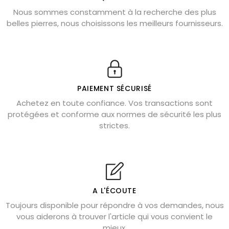
Nous sommes constamment à la recherche des plus
Chrysocolle : pierre apaisante
belles pierres, nous choisissons les meilleurs fournisseurs.
Obsidienne dorée : vertus et signification
11 pierres semi-précieuses bleues
Véritable citrine naturelle non chauffée
Où placer la citrine dans la maison
PAIEMENT SÉCURISÉ
Pierre de lave : propriétés et bienfaits
Achetez en toute confiance. Vos transactions sont
protégées et conforme aux normes de sécurité les plus
Cornaline : propriétés magiques
strictes.
Capricorne : quelles pierres choisir
Quartz rose : douceur et apaisement
Shungite : purification et protection
Bagues en labradorite argent 925
A L'ÉCOUTE
Tourmaline noire : danger et vertus
Toujours disponible pour répondre à vos demandes, nous
Lapis lazuli : propriétés et précautions
vous aiderons à trouver l'article qui vous convient le
mieux.