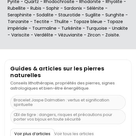
Pyrite
-
Quartz
-
Rhodochrosite
-
Rhodonite
-
Rhyolite
-
Rubellite
-
Rubis
-
Saphir
-
Sardonix
-
Sélénite
-
Seraphinite
-
Sodalite
-
Staurotide
-
Sugilite
-
Sunghite
-
Tanzanite
-
Tectite
-
Thulite
-
Topaze bleue
-
Topaze
impériale
-
Tourmaline
-
Turkénite
-
Turquoise
-
Unakite
-
Variscite
-
Verdélite
-
Vézuvianite
-
Zircon
-
Zoisite
.
Guides & articles sur les pierres
naturelles
Conseils lithothérapie, propriétés des pierres, signes
astrologiques et bien-être énergétique.
Bracelet Jaspe Dalmatien : vertus et signification
spirituelle
Œil de tigre : dangers, risques et précautions pour
porter vos bijoux en toute sécurité
À quel poignet porter un bracelet de pierre
Voir plus d’articles
Voir tous les articles