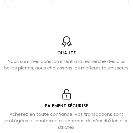
Découvrez le scorpion et ses pierres
Pierre du Sagittaire : pierre porte-bonheur
Balance : traits de caractère et pierres
Pierres naturelles de la communication
Bienfaits de la sélénite – pierre des anges
L’améthyste est-elle faite pour moi ?
QUALITÉ
Nous sommes constamment à la recherche des plus
Chrysocolle : pierre apaisante
belles pierres, nous choisissons les meilleurs fournisseurs.
Obsidienne dorée : vertus et signification
11 pierres semi-précieuses bleues
Véritable citrine naturelle non chauffée
Où placer la citrine dans la maison
PAIEMENT SÉCURISÉ
Pierre de lave : propriétés et bienfaits
Achetez en toute confiance. Vos transactions sont
protégées et conforme aux normes de sécurité les plus
Cornaline : propriétés magiques
strictes.
Capricorne : quelles pierres choisir