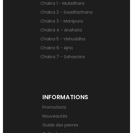
Chakra 1 - Muladhara
Pierres naturelles contre le stress
Chakra 2 - Swadhisthana
Qu’est-ce qu’une gemme ?
Chakra 3 - Manipura
Signification des pierres de naissance
Chakra 4 - Anahata
Chakra 5 - Vishuddha
Chakra 6 - Ajna
Chakra 7 - Sahasrara
INFORMATIONS
Promotions
Nouveautés
Guide des pierres