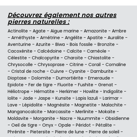
Découvrez également nos autres
pierres naturelles :
Actinolite
-
Agate
-
Aigue marine
-
Amazonite
-
Ambre
-
Améthyste
-
Amétrine
-
Angélite
-
Apatite
-
Auralite
-
Aventurine
-
Azurite
-
Biwa
-
Bois fossile
-
Bronzite
-
Cacoxénite
-
Calcédoine
-
Calcite
-
Carnéole
-
Célestite
-
Chalcopyrite
-
Charoïte
-
Chiastolite
-
Chrysocolle
-
Chrysoprase
-
Citrine
-
Corail
-
Cornaline
-
Cristal de roche
-
Cuivre
-
Cyanite
-
Damburite
-
Dioptase
-
Dolomite
-
Dumortiérite
-
Emeraude
-
Epidote
-
Fer de tigre
-
Fluorite
-
Fushite
-
Grenat
-
Héliotrope
-
Hématite
-
Herkimer
-
Howlite
-
Indigolite
-
Iolite
-
Jade
-
Jaspe
-
Kunsite
-
Lapis lazuli
-
Larimar
-
Lave
-
Lépidolite
-
Magnésite
-
Magnetite
-
Malachite
-
Manganocalcite
-
Marcassite
-
Merlinite
-
Mokaïte
-
Moldavite
-
Morganite
-
Nacre
-
Nuummite
-
Obsidienne
-
Oeil de tigre
-
Onyx
-
Opale
-
Péridot
-
Pétalite
-
Phrénite
-
Pietersite
-
Pierre de lune
-
Pierre de soleil
-