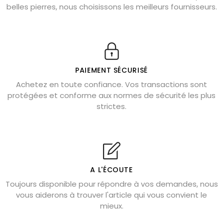
belles pierres, nous choisissons les meilleurs fournisseurs.
Obsidienne dorée : vertus et signification
11 pierres semi-précieuses bleues
Véritable citrine naturelle non chauffée
Où placer la citrine dans la maison
PAIEMENT SÉCURISÉ
Pierre de lave : propriétés et bienfaits
Achetez en toute confiance. Vos transactions sont
protégées et conforme aux normes de sécurité les plus
Cornaline : propriétés magiques
strictes.
Capricorne : quelles pierres choisir
Quartz rose : douceur et apaisement
Shungite : purification et protection
Bagues en labradorite argent 925
A L'ÉCOUTE
Tourmaline noire : danger et vertus
Toujours disponible pour répondre à vos demandes, nous
Lapis lazuli : propriétés et précautions
vous aiderons à trouver l'article qui vous convient le
mieux.
Citrine : propriétés magiques