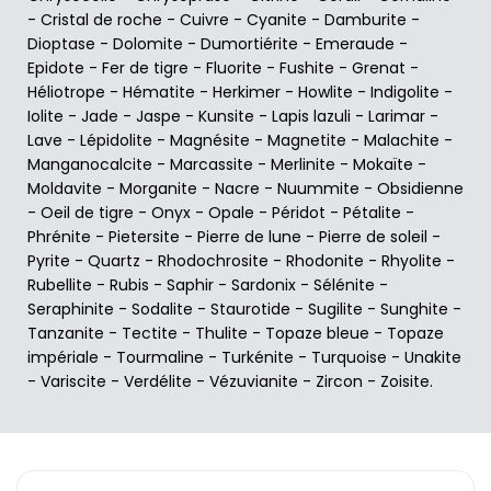
-
Cristal de roche
-
Cuivre
-
Cyanite
-
Damburite
-
Dioptase
-
Dolomite
-
Dumortiérite
-
Emeraude
-
Epidote
-
Fer de tigre
-
Fluorite
-
Fushite
-
Grenat
-
Héliotrope
-
Hématite
-
Herkimer
-
Howlite
-
Indigolite
-
Iolite
-
Jade
-
Jaspe
-
Kunsite
-
Lapis lazuli
-
Larimar
-
Lave
-
Lépidolite
-
Magnésite
-
Magnetite
-
Malachite
-
Manganocalcite
-
Marcassite
-
Merlinite
-
Mokaïte
-
Moldavite
-
Morganite
-
Nacre
-
Nuummite
-
Obsidienne
-
Oeil de tigre
-
Onyx
-
Opale
-
Péridot
-
Pétalite
-
Phrénite
-
Pietersite
-
Pierre de lune
-
Pierre de soleil
-
Pyrite
-
Quartz
-
Rhodochrosite
-
Rhodonite
-
Rhyolite
-
Rubellite
-
Rubis
-
Saphir
-
Sardonix
-
Sélénite
-
Seraphinite
-
Sodalite
-
Staurotide
-
Sugilite
-
Sunghite
-
Tanzanite
-
Tectite
-
Thulite
-
Topaze bleue
-
Topaze
impériale
-
Tourmaline
-
Turkénite
-
Turquoise
-
Unakite
-
Variscite
-
Verdélite
-
Vézuvianite
-
Zircon
-
Zoisite
.