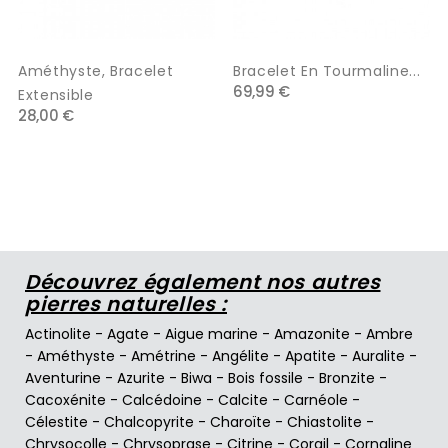
Améthyste, Bracelet
Bracelet En Tourmaline...
69,99 €
Extensible
28,00 €
Découvrez également nos autres
pierres naturelles :
Actinolite
-
Agate
-
Aigue marine
-
Amazonite
-
Ambre
-
Améthyste
-
Amétrine
-
Angélite
-
Apatite
-
Auralite
-
Aventurine
-
Azurite
-
Biwa
-
Bois fossile
-
Bronzite
-
Cacoxénite
-
Calcédoine
-
Calcite
-
Carnéole
-
Célestite
-
Chalcopyrite
-
Charoïte
-
Chiastolite
-
Chrysocolle
-
Chrysoprase
-
Citrine
-
Corail
-
Cornaline