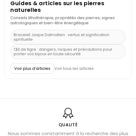
Guides & articles sur les pierres
naturelles
Conseils lithothérapie, propriétés des pierres, signes
astrologiques et bien-être énergétique.
Bracelet Jaspe Dalmatien : vertus et signification
spirituelle
Œil de tigre : dangers, risques et précautions pour
porter vos bijoux en toute sécurité
À quel poignet porter un bracelet de pierre
Voir plus d’articles
Voir tous les articles
Découvrez le scorpion et ses pierres
Pierre du Sagittaire : pierre porte-bonheur
Balance : traits de caractère et pierres
Pierres naturelles de la communication
Bienfaits de la sélénite – pierre des anges
L’améthyste est-elle faite pour moi ?
QUALITÉ
Nous sommes constamment à la recherche des plus
Chrysocolle : pierre apaisante