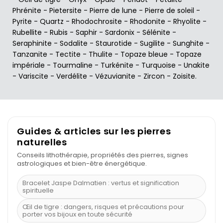
Phrénite
-
Pietersite
-
Pierre de lune
-
Pierre de soleil
-
Pyrite
-
Quartz
-
Rhodochrosite
-
Rhodonite
-
Rhyolite
-
Rubellite
-
Rubis
-
Saphir
-
Sardonix
-
Sélénite
-
Seraphinite
-
Sodalite
-
Staurotide
-
Sugilite
-
Sunghite
-
Tanzanite
-
Tectite
-
Thulite
-
Topaze bleue
-
Topaze
impériale
-
Tourmaline
-
Turkénite
-
Turquoise
-
Unakite
-
Variscite
-
Verdélite
-
Vézuvianite
-
Zircon
-
Zoisite
.
Guides & articles sur les pierres
naturelles
Conseils lithothérapie, propriétés des pierres, signes
astrologiques et bien-être énergétique.
Bracelet Jaspe Dalmatien : vertus et signification
spirituelle
Œil de tigre : dangers, risques et précautions pour
porter vos bijoux en toute sécurité