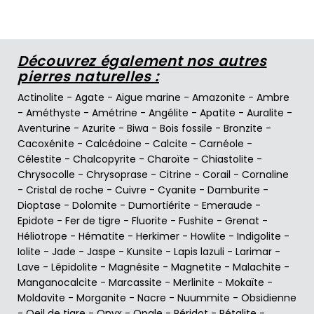
Découvrez également nos autres
pierres naturelles :
Actinolite
-
Agate
-
Aigue marine
-
Amazonite
-
Ambre
-
Améthyste
-
Amétrine
-
Angélite
-
Apatite
-
Auralite
-
Aventurine
-
Azurite
-
Biwa
-
Bois fossile
-
Bronzite
-
Cacoxénite
-
Calcédoine
-
Calcite
-
Carnéole
-
Célestite
-
Chalcopyrite
-
Charoïte
-
Chiastolite
-
Chrysocolle
-
Chrysoprase
-
Citrine
-
Corail
-
Cornaline
-
Cristal de roche
-
Cuivre
-
Cyanite
-
Damburite
-
Dioptase
-
Dolomite
-
Dumortiérite
-
Emeraude
-
Epidote
-
Fer de tigre
-
Fluorite
-
Fushite
-
Grenat
-
Héliotrope
-
Hématite
-
Herkimer
-
Howlite
-
Indigolite
-
Iolite
-
Jade
-
Jaspe
-
Kunsite
-
Lapis lazuli
-
Larimar
-
Lave
-
Lépidolite
-
Magnésite
-
Magnetite
-
Malachite
-
Manganocalcite
-
Marcassite
-
Merlinite
-
Mokaïte
-
Moldavite
-
Morganite
-
Nacre
-
Nuummite
-
Obsidienne
-
Oeil de tigre
-
Onyx
-
Opale
-
Péridot
-
Pétalite
-