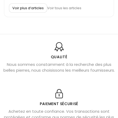
À quel poignet porter un bracelet de pierre
Voir plus d’articles
Voir tous les articles
Découvrez le scorpion et ses pierres
Pierre du Sagittaire : pierre porte-bonheur
Balance : traits de caractère et pierres
Pierres naturelles de la communication
Bienfaits de la sélénite – pierre des anges
L’améthyste est-elle faite pour moi ?
QUALITÉ
Nous sommes constamment à la recherche des plus
Chrysocolle : pierre apaisante
belles pierres, nous choisissons les meilleurs fournisseurs.
Obsidienne dorée : vertus et signification
11 pierres semi-précieuses bleues
Véritable citrine naturelle non chauffée
Où placer la citrine dans la maison
PAIEMENT SÉCURISÉ
Pierre de lave : propriétés et bienfaits
Achetez en toute confiance. Vos transactions sont
protégées et conforme aux normes de sécurité les plus
Cornaline : propriétés magiques