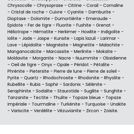
Chrysocolle
-
Chrysoprase
-
Citrine
-
Corail
-
Cornaline
-
Cristal de roche
-
Cuivre
-
Cyanite
-
Damburite
-
Dioptase
-
Dolomite
-
Dumortiérite
-
Emeraude
-
Epidote
-
Fer de tigre
-
Fluorite
-
Fushite
-
Grenat
-
Héliotrope
-
Hématite
-
Herkimer
-
Howlite
-
Indigolite
-
Iolite
-
Jade
-
Jaspe
-
Kunsite
-
Lapis lazuli
-
Larimar
-
Lave
-
Lépidolite
-
Magnésite
-
Magnetite
-
Malachite
-
Manganocalcite
-
Marcassite
-
Merlinite
-
Mokaïte
-
Moldavite
-
Morganite
-
Nacre
-
Nuummite
-
Obsidienne
-
Oeil de tigre
-
Onyx
-
Opale
-
Péridot
-
Pétalite
-
Phrénite
-
Pietersite
-
Pierre de lune
-
Pierre de soleil
-
Pyrite
-
Quartz
-
Rhodochrosite
-
Rhodonite
-
Rhyolite
-
Rubellite
-
Rubis
-
Saphir
-
Sardonix
-
Sélénite
-
Seraphinite
-
Sodalite
-
Staurotide
-
Sugilite
-
Sunghite
-
Tanzanite
-
Tectite
-
Thulite
-
Topaze bleue
-
Topaze
impériale
-
Tourmaline
-
Turkénite
-
Turquoise
-
Unakite
-
Variscite
-
Verdélite
-
Vézuvianite
-
Zircon
-
Zoisite
.