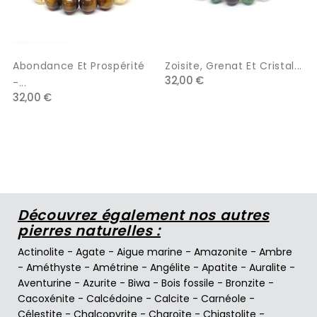
Abondance Et Prospérité
Zoisite, Grenat Et Cristal...
32,00 €
-...
32,00 €
Découvrez également nos autres
pierres naturelles :
Actinolite
-
Agate
-
Aigue marine
-
Amazonite
-
Ambre
-
Améthyste
-
Amétrine
-
Angélite
-
Apatite
-
Auralite
-
Aventurine
-
Azurite
-
Biwa
-
Bois fossile
-
Bronzite
-
Cacoxénite
-
Calcédoine
-
Calcite
-
Carnéole
-
Célestite
-
Chalcopyrite
-
Charoïte
-
Chiastolite
-