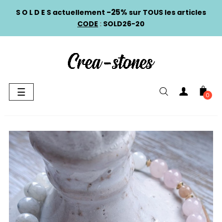
-25%
S O L D E S actuellement
sur TOUS les articles
CODE
:
SOLD26-20
Basculer
☰
0
la
navigation