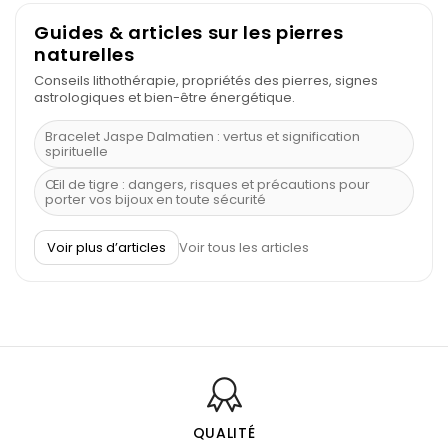
Guides & articles sur les pierres
naturelles
Conseils lithothérapie, propriétés des pierres, signes
astrologiques et bien-être énergétique.
Bracelet Jaspe Dalmatien : vertus et signification
spirituelle
Œil de tigre : dangers, risques et précautions pour
porter vos bijoux en toute sécurité
À quel poignet porter un bracelet de pierre
Voir plus d’articles
Voir tous les articles
Découvrez le scorpion et ses pierres
Pierre du Sagittaire : pierre porte-bonheur
Balance : traits de caractère et pierres
Pierres naturelles de la communication
Bienfaits de la sélénite – pierre des anges
L’améthyste est-elle faite pour moi ?
QUALITÉ