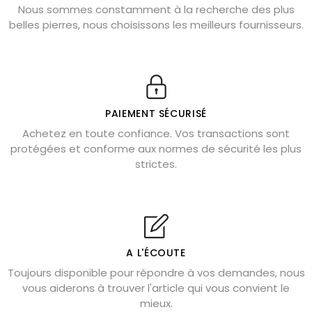
Nous sommes constamment à la recherche des plus
Chrysocolle : pierre apaisante
belles pierres, nous choisissons les meilleurs fournisseurs.
Obsidienne dorée : vertus et signification
11 pierres semi-précieuses bleues
Véritable citrine naturelle non chauffée
Où placer la citrine dans la maison
PAIEMENT SÉCURISÉ
Pierre de lave : propriétés et bienfaits
Achetez en toute confiance. Vos transactions sont
protégées et conforme aux normes de sécurité les plus
Cornaline : propriétés magiques
strictes.
Capricorne : quelles pierres choisir
Quartz rose : douceur et apaisement
Shungite : purification et protection
Bagues en labradorite argent 925
A L'ÉCOUTE
Tourmaline noire : danger et vertus
Toujours disponible pour répondre à vos demandes, nous
Lapis lazuli : propriétés et précautions
vous aiderons à trouver l'article qui vous convient le
mieux.
Citrine : propriétés magiques