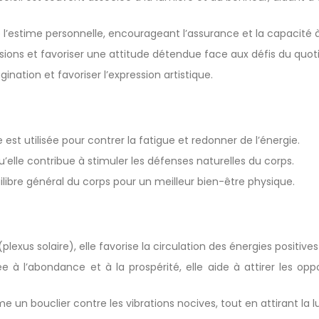
ce l’estime personnelle, encourageant l’assurance et la capacité 
ions et favoriser une attitude détendue face aux défis du quoti
agination et favoriser l’expression artistique.
lle est utilisée pour contrer la fatigue et redonner de l’énergie.
u’elle contribue à stimuler les défenses naturelles du corps.
ilibre général du corps pour un meilleur bien-être physique.
(plexus solaire), elle favorise la circulation des énergies positive
e à l’abondance et à la prospérité, elle aide à attirer les op
 un bouclier contre les vibrations nocives, tout en attirant la lu