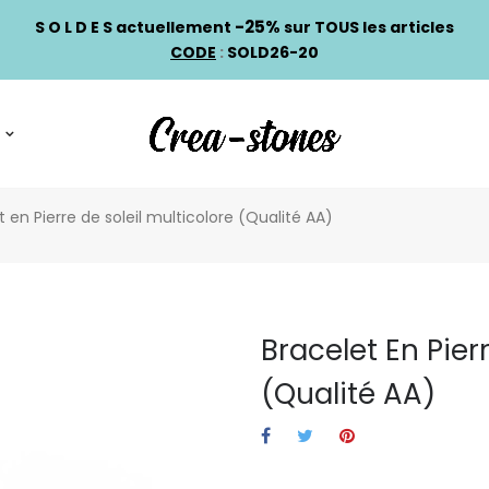
-25%
S O L D E S actuellement
sur TOUS les articles
CODE
:
SOLD26-20
t en Pierre de soleil multicolore (Qualité AA)
Bracelet En Pier
(Qualité AA)