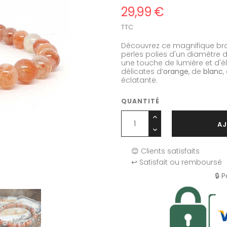
29,99 €
TTC
Découvrez ce magnifique br
perles polies d'un diamètre 
une touche de lumière et d'é
délicates d’
orange
, de
blanc
,
éclatante.
QUANTITÉ
AJ
😊 Clients satisfaits
↩️ Satisfait ou remboursé
🔒 