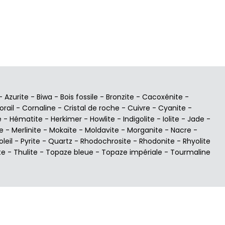
-
Azurite
-
Biwa
-
Bois fossile
-
Bronzite
-
Cacoxénite
-
orail
-
Cornaline
-
Cristal de roche
-
Cuivre
-
Cyanite
-
e
-
Hématite
-
Herkimer
-
Howlite
-
Indigolite
-
Iolite
-
Jade
-
e
-
Merlinite
-
Mokaïte
-
Moldavite
-
Morganite
-
Nacre
-
oleil
-
Pyrite
-
Quartz
-
Rhodochrosite
-
Rhodonite
-
Rhyolite
te
-
Thulite
-
Topaze bleue
-
Topaze impériale
-
Tourmaline