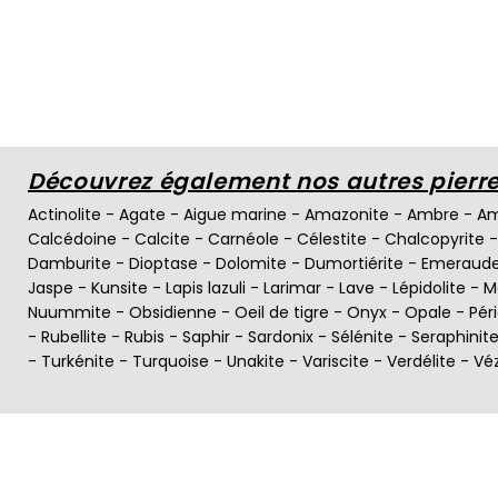
Découvrez également nos autres pierres
Actinolite
-
Agate
-
Aigue marine
-
Amazonite
-
Ambre
-
Am
Calcédoine
-
Calcite
-
Carnéole
-
Célestite
-
Chalcopyrite
Damburite
-
Dioptase
-
Dolomite
-
Dumortiérite
-
Emeraud
Jaspe
-
Kunsite
-
Lapis lazuli
-
Larimar
-
Lave
-
Lépidolite
-
M
Nuummite
-
Obsidienne
-
Oeil de tigre
-
Onyx
-
Opale
-
Pér
-
Rubellite
-
Rubis
-
Saphir
-
Sardonix
-
Sélénite
-
Seraphinit
-
Turkénite
-
Turquoise
-
Unakite
-
Variscite
-
Verdélite
-
Vé