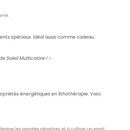
isme.
ments spéciaux. Idéal aussi comme cadeau
.
e Soleil Multicolore !
✨
opriétés énergétiques en lithothérapie. Voici
dissiper les pensées négatives et à cultiver un esprit