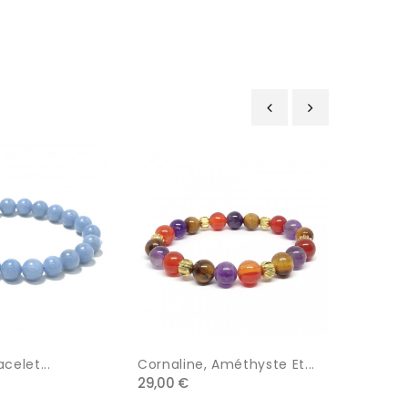
‹
›
acelet...
Cornaline, Améthyste Et...
Jade, Py
29,00 €
32,00 €