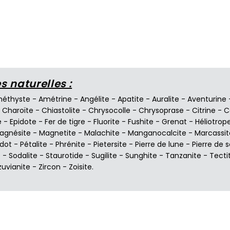
 naturelles :
éthyste
-
Amétrine
-
Angélite
-
Apatite
-
Auralite
-
Aventurine
-
Charoïte
-
Chiastolite
-
Chrysocolle
-
Chrysoprase
-
Citrine
-
C
e
-
Epidote
-
Fer de tigre
-
Fluorite
-
Fushite
-
Grenat
-
Héliotrop
agnésite
-
Magnetite
-
Malachite
-
Manganocalcite
-
Marcassit
idot
-
Pétalite
-
Phrénite
-
Pietersite
-
Pierre de lune
-
Pierre de s
e
-
Sodalite
-
Staurotide
-
Sugilite
-
Sunghite
-
Tanzanite
-
Tecti
zuvianite
-
Zircon
-
Zoisite
.