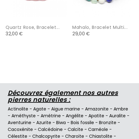
Quartz Rose, Bracelet...
Mahalo, Bracelet Multi...
32,00 €
29,00 €
Découvrez également nos autres
pierres naturelles :
Actinolite
-
Agate
-
Aigue marine
-
Amazonite
-
Ambre
-
Améthyste
-
Amétrine
-
Angélite
-
Apatite
-
Auralite
-
Aventurine
-
Azurite
-
Biwa
-
Bois fossile
-
Bronzite
-
Cacoxénite
-
Calcédoine
-
Calcite
-
Carnéole
-
Célestite
-
Chalcopyrite
-
Charoïte
-
Chiastolite
-