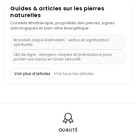
Guides & articles sur les pierres
naturelles
Conseils lithothérapie, propriétés des pierres, signes
astrologiques et bien-être énergétique.
Bracelet Jaspe Dalmatien : vertus et signification
spirituelle
Œil de tigre : dangers, risques et précautions pour
porter vos bijoux en toute sécurité
À quel poignet porter un bracelet de pierre
Voir plus d’articles
Voir tous les articles
Découvrez le scorpion et ses pierres
Pierre du Sagittaire : pierre porte-bonheur
Balance : traits de caractère et pierres
Pierres naturelles de la communication
Bienfaits de la sélénite – pierre des anges
L’améthyste est-elle faite pour moi ?
QUALITÉ