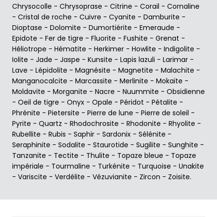
Chrysocolle
-
Chrysoprase
-
Citrine
-
Corail
-
Cornaline
-
Cristal de roche
-
Cuivre
-
Cyanite
-
Damburite
-
Dioptase
-
Dolomite
-
Dumortiérite
-
Emeraude
-
Epidote
-
Fer de tigre
-
Fluorite
-
Fushite
-
Grenat
-
Héliotrope
-
Hématite
-
Herkimer
-
Howlite
-
Indigolite
-
Iolite
-
Jade
-
Jaspe
-
Kunsite
-
Lapis lazuli
-
Larimar
-
Lave
-
Lépidolite
-
Magnésite
-
Magnetite
-
Malachite
-
Manganocalcite
-
Marcassite
-
Merlinite
-
Mokaïte
-
Moldavite
-
Morganite
-
Nacre
-
Nuummite
-
Obsidienne
-
Oeil de tigre
-
Onyx
-
Opale
-
Péridot
-
Pétalite
-
Phrénite
-
Pietersite
-
Pierre de lune
-
Pierre de soleil
-
Pyrite
-
Quartz
-
Rhodochrosite
-
Rhodonite
-
Rhyolite
-
Rubellite
-
Rubis
-
Saphir
-
Sardonix
-
Sélénite
-
Seraphinite
-
Sodalite
-
Staurotide
-
Sugilite
-
Sunghite
-
Tanzanite
-
Tectite
-
Thulite
-
Topaze bleue
-
Topaze
impériale
-
Tourmaline
-
Turkénite
-
Turquoise
-
Unakite
-
Variscite
-
Verdélite
-
Vézuvianite
-
Zircon
-
Zoisite
.