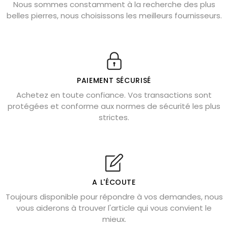
Nous sommes constamment à la recherche des plus
Chrysocolle : pierre apaisante
belles pierres, nous choisissons les meilleurs fournisseurs.
Obsidienne dorée : vertus et signification
11 pierres semi-précieuses bleues
Véritable citrine naturelle non chauffée
Où placer la citrine dans la maison
PAIEMENT SÉCURISÉ
Pierre de lave : propriétés et bienfaits
Achetez en toute confiance. Vos transactions sont
protégées et conforme aux normes de sécurité les plus
Cornaline : propriétés magiques
strictes.
Capricorne : quelles pierres choisir
Quartz rose : douceur et apaisement
Shungite : purification et protection
Bagues en labradorite argent 925
A L'ÉCOUTE
Tourmaline noire : danger et vertus
Toujours disponible pour répondre à vos demandes, nous
Lapis lazuli : propriétés et précautions
vous aiderons à trouver l'article qui vous convient le
mieux.
Citrine : propriétés magiques