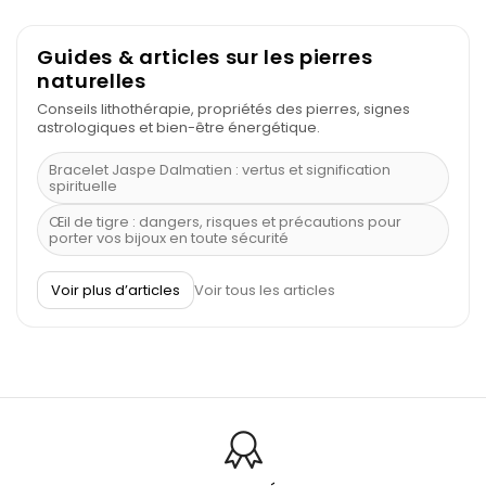
Guides & articles sur les pierres
naturelles
Conseils lithothérapie, propriétés des pierres, signes
astrologiques et bien-être énergétique.
Bracelet Jaspe Dalmatien : vertus et signification
spirituelle
Œil de tigre : dangers, risques et précautions pour
porter vos bijoux en toute sécurité
À quel poignet porter un bracelet de pierre
Voir plus d’articles
Voir tous les articles
Découvrez le scorpion et ses pierres
Pierre du Sagittaire : pierre porte-bonheur
Balance : traits de caractère et pierres
Pierres naturelles de la communication
Bienfaits de la sélénite – pierre des anges