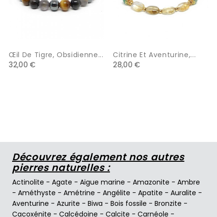
Œil De Tigre, Obsidienne...
Citrine Et Aventurine,...
32,00 €
28,00 €
Découvrez également nos autres
pierres naturelles :
Actinolite
-
Agate
-
Aigue marine
-
Amazonite
-
Ambre
-
Améthyste
-
Amétrine
-
Angélite
-
Apatite
-
Auralite
-
Aventurine
-
Azurite
-
Biwa
-
Bois fossile
-
Bronzite
-
Cacoxénite
-
Calcédoine
-
Calcite
-
Carnéole
-