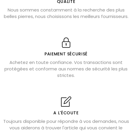
L’améthyste est-elle faite pour moi ?
QUALITÉ
Nous sommes constamment à la recherche des plus
Chrysocolle : pierre apaisante
belles pierres, nous choisissons les meilleurs fournisseurs.
Obsidienne dorée : vertus et signification
11 pierres semi-précieuses bleues
Véritable citrine naturelle non chauffée
Où placer la citrine dans la maison
PAIEMENT SÉCURISÉ
Pierre de lave : propriétés et bienfaits
Achetez en toute confiance. Vos transactions sont
protégées et conforme aux normes de sécurité les plus
Cornaline : propriétés magiques
strictes.
Capricorne : quelles pierres choisir
Quartz rose : douceur et apaisement
Shungite : purification et protection
Bagues en labradorite argent 925
A L'ÉCOUTE
Tourmaline noire : danger et vertus
Toujours disponible pour répondre à vos demandes, nous
Lapis lazuli : propriétés et précautions
vous aiderons à trouver l'article qui vous convient le