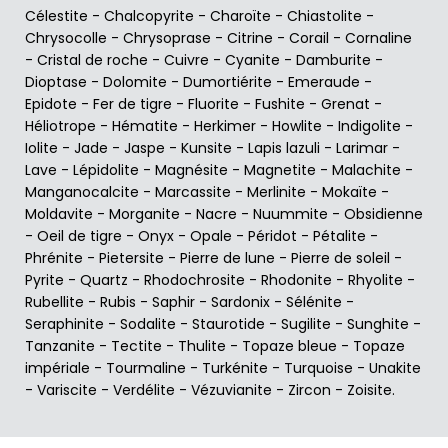
Célestite
-
Chalcopyrite
-
Charoïte
-
Chiastolite
-
Chrysocolle
-
Chrysoprase
-
Citrine
-
Corail
-
Cornaline
-
Cristal de roche
-
Cuivre
-
Cyanite
-
Damburite
-
Dioptase
-
Dolomite
-
Dumortiérite
-
Emeraude
-
Epidote
-
Fer de tigre
-
Fluorite
-
Fushite
-
Grenat
-
Héliotrope
-
Hématite
-
Herkimer
-
Howlite
-
Indigolite
-
Iolite
-
Jade
-
Jaspe
-
Kunsite
-
Lapis lazuli
-
Larimar
-
Lave
-
Lépidolite
-
Magnésite
-
Magnetite
-
Malachite
-
Manganocalcite
-
Marcassite
-
Merlinite
-
Mokaïte
-
Moldavite
-
Morganite
-
Nacre
-
Nuummite
-
Obsidienne
-
Oeil de tigre
-
Onyx
-
Opale
-
Péridot
-
Pétalite
-
Phrénite
-
Pietersite
-
Pierre de lune
-
Pierre de soleil
-
Pyrite
-
Quartz
-
Rhodochrosite
-
Rhodonite
-
Rhyolite
-
Rubellite
-
Rubis
-
Saphir
-
Sardonix
-
Sélénite
-
Seraphinite
-
Sodalite
-
Staurotide
-
Sugilite
-
Sunghite
-
Tanzanite
-
Tectite
-
Thulite
-
Topaze bleue
-
Topaze
impériale
-
Tourmaline
-
Turkénite
-
Turquoise
-
Unakite
-
Variscite
-
Verdélite
-
Vézuvianite
-
Zircon
-
Zoisite
.