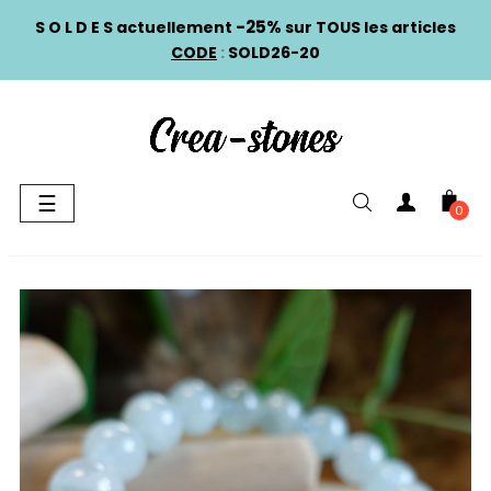
-25%
S O L D E S actuellement
sur TOUS les articles
CODE
:
SOLD26-20
Basculer
☰
0
la
navigation