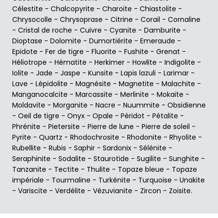
Célestite
-
Chalcopyrite
-
Charoïte
-
Chiastolite
-
Chrysocolle
-
Chrysoprase
-
Citrine
-
Corail
-
Cornaline
-
Cristal de roche
-
Cuivre
-
Cyanite
-
Damburite
-
Dioptase
-
Dolomite
-
Dumortiérite
-
Emeraude
-
Epidote
-
Fer de tigre
-
Fluorite
-
Fushite
-
Grenat
-
Héliotrope
-
Hématite
-
Herkimer
-
Howlite
-
Indigolite
-
Iolite
-
Jade
-
Jaspe
-
Kunsite
-
Lapis lazuli
-
Larimar
-
Lave
-
Lépidolite
-
Magnésite
-
Magnetite
-
Malachite
-
Manganocalcite
-
Marcassite
-
Merlinite
-
Mokaïte
-
Moldavite
-
Morganite
-
Nacre
-
Nuummite
-
Obsidienne
-
Oeil de tigre
-
Onyx
-
Opale
-
Péridot
-
Pétalite
-
Phrénite
-
Pietersite
-
Pierre de lune
-
Pierre de soleil
-
Pyrite
-
Quartz
-
Rhodochrosite
-
Rhodonite
-
Rhyolite
-
Rubellite
-
Rubis
-
Saphir
-
Sardonix
-
Sélénite
-
Seraphinite
-
Sodalite
-
Staurotide
-
Sugilite
-
Sunghite
-
Tanzanite
-
Tectite
-
Thulite
-
Topaze bleue
-
Topaze
impériale
-
Tourmaline
-
Turkénite
-
Turquoise
-
Unakite
-
Variscite
-
Verdélite
-
Vézuvianite
-
Zircon
-
Zoisite
.