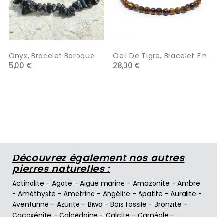
Onyx, Bracelet Baroque
Oeil De Tigre, Bracelet Fin
5,00 €
28,00 €
Découvrez également nos autres
pierres naturelles :
Actinolite
-
Agate
-
Aigue marine
-
Amazonite
-
Ambre
-
Améthyste
-
Amétrine
-
Angélite
-
Apatite
-
Auralite
-
Aventurine
-
Azurite
-
Biwa
-
Bois fossile
-
Bronzite
-
Cacoxénite
-
Calcédoine
-
Calcite
-
Carnéole
-