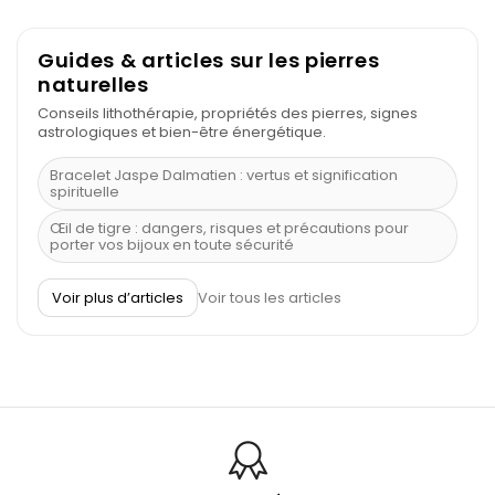
Guides & articles sur les pierres
naturelles
Conseils lithothérapie, propriétés des pierres, signes
astrologiques et bien-être énergétique.
Bracelet Jaspe Dalmatien : vertus et signification
spirituelle
Œil de tigre : dangers, risques et précautions pour
porter vos bijoux en toute sécurité
À quel poignet porter un bracelet de pierre
Voir plus d’articles
Voir tous les articles
Découvrez le scorpion et ses pierres
Pierre du Sagittaire : pierre porte-bonheur
Balance : traits de caractère et pierres
Pierres naturelles de la communication
Bienfaits de la sélénite – pierre des anges