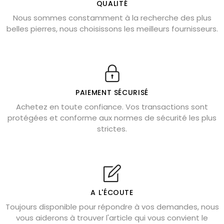
L’améthyste est-elle faite pour moi ?
QUALITÉ
Nous sommes constamment à la recherche des plus
Chrysocolle : pierre apaisante
belles pierres, nous choisissons les meilleurs fournisseurs.
Obsidienne dorée : vertus et signification
11 pierres semi-précieuses bleues
Véritable citrine naturelle non chauffée
Où placer la citrine dans la maison
PAIEMENT SÉCURISÉ
Pierre de lave : propriétés et bienfaits
Achetez en toute confiance. Vos transactions sont
protégées et conforme aux normes de sécurité les plus
Cornaline : propriétés magiques
strictes.
Capricorne : quelles pierres choisir
Quartz rose : douceur et apaisement
Shungite : purification et protection
Bagues en labradorite argent 925
A L'ÉCOUTE
Tourmaline noire : danger et vertus
Toujours disponible pour répondre à vos demandes, nous
Lapis lazuli : propriétés et précautions
vous aiderons à trouver l'article qui vous convient le