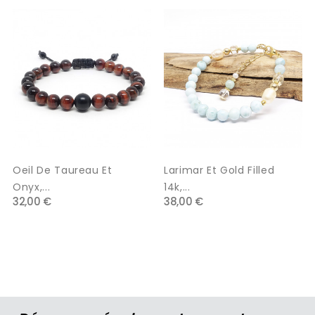
‹
›
Oeil De Taureau Et
Larimar Et Gold Filled
Onyx,...
14k,...
32,00 €
38,00 €