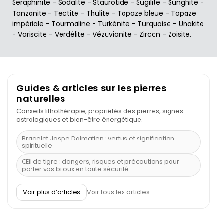
Seraphinite
-
Sodalite
-
Staurotide
-
Sugilite
-
Sunghite
-
Tanzanite
-
Tectite
-
Thulite
-
Topaze bleue
-
Topaze
impériale
-
Tourmaline
-
Turkénite
-
Turquoise
-
Unakite
-
Variscite
-
Verdélite
-
Vézuvianite
-
Zircon
-
Zoisite
.
Guides & articles sur les pierres
naturelles
Conseils lithothérapie, propriétés des pierres, signes
astrologiques et bien-être énergétique.
Bracelet Jaspe Dalmatien : vertus et signification
spirituelle
Œil de tigre : dangers, risques et précautions pour
porter vos bijoux en toute sécurité
À quel poignet porter un bracelet de pierre
Voir plus d’articles
Voir tous les articles
Découvrez le scorpion et ses pierres
Pierre du Sagittaire : pierre porte-bonheur