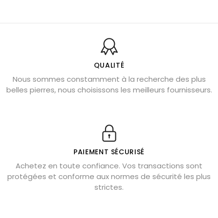
Balance : traits de caractère et pierres
Pierres naturelles de la communication
Bienfaits de la sélénite – pierre des anges
L’améthyste est-elle faite pour moi ?
QUALITÉ
Nous sommes constamment à la recherche des plus
Chrysocolle : pierre apaisante
belles pierres, nous choisissons les meilleurs fournisseurs.
Obsidienne dorée : vertus et signification
11 pierres semi-précieuses bleues
Véritable citrine naturelle non chauffée
Où placer la citrine dans la maison
PAIEMENT SÉCURISÉ
Pierre de lave : propriétés et bienfaits
Achetez en toute confiance. Vos transactions sont
protégées et conforme aux normes de sécurité les plus
Cornaline : propriétés magiques
strictes.
Capricorne : quelles pierres choisir
Quartz rose : douceur et apaisement