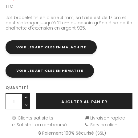
TTC
Joli bracelet fin en pierre 4 mm, sa taille est de 17 cm et il
peut s’allonger jusqu’à 21 cm au besoin grâce à sa petite
chaînette d’extension en argent 925.
VOIR LES ARTICLES EN MALACHITE
VOIR LES ARTICLES EN HÉMATITE
QUANTITÉ
AJOUTER AU PANIER
😊 Clients satisfaits
🚚 Livraison rapide
↩️ Satisfait ou remboursé
📞 Service client
🔒 Paiement 100% Sécurisé (SSL)