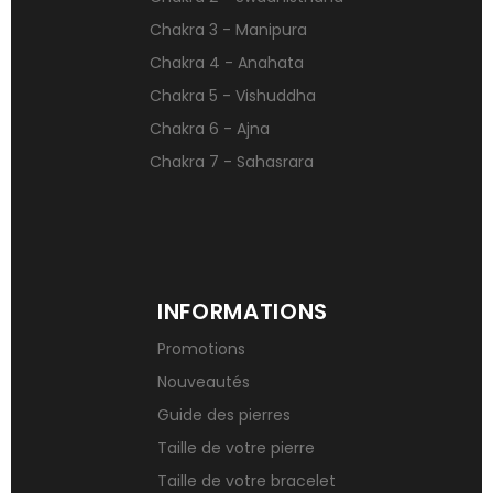
Qu’est-ce qu’une gemme ?
Chakra 3 - Manipura
Signification des pierres de naissance
Chakra 4 - Anahata
Chakra 5 - Vishuddha
Chakra 6 - Ajna
Chakra 7 - Sahasrara
INFORMATIONS
Promotions
Nouveautés
Guide des pierres
Taille de votre pierre
Taille de votre bracelet