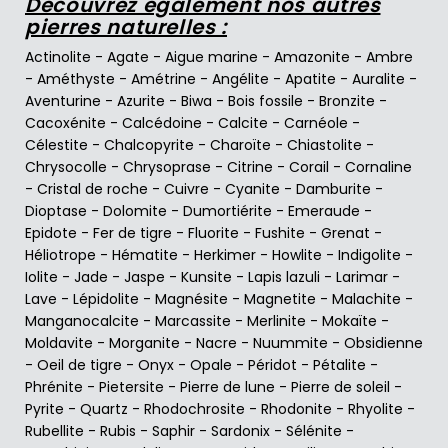
Découvrez également nos autres
pierres naturelles :
Actinolite
-
Agate
-
Aigue marine
-
Amazonite
-
Ambre
-
Améthyste
-
Amétrine
-
Angélite
-
Apatite
-
Auralite
-
Aventurine
-
Azurite
-
Biwa
-
Bois fossile
-
Bronzite
-
Cacoxénite
-
Calcédoine
-
Calcite
-
Carnéole
-
Célestite
-
Chalcopyrite
-
Charoïte
-
Chiastolite
-
Chrysocolle
-
Chrysoprase
-
Citrine
-
Corail
-
Cornaline
-
Cristal de roche
-
Cuivre
-
Cyanite
-
Damburite
-
Dioptase
-
Dolomite
-
Dumortiérite
-
Emeraude
-
Epidote
-
Fer de tigre
-
Fluorite
-
Fushite
-
Grenat
-
Héliotrope
-
Hématite
-
Herkimer
-
Howlite
-
Indigolite
-
Iolite
-
Jade
-
Jaspe
-
Kunsite
-
Lapis lazuli
-
Larimar
-
Lave
-
Lépidolite
-
Magnésite
-
Magnetite
-
Malachite
-
Manganocalcite
-
Marcassite
-
Merlinite
-
Mokaïte
-
Moldavite
-
Morganite
-
Nacre
-
Nuummite
-
Obsidienne
-
Oeil de tigre
-
Onyx
-
Opale
-
Péridot
-
Pétalite
-
Phrénite
-
Pietersite
-
Pierre de lune
-
Pierre de soleil
-
Pyrite
-
Quartz
-
Rhodochrosite
-
Rhodonite
-
Rhyolite
-
Rubellite
-
Rubis
-
Saphir
-
Sardonix
-
Sélénite
-