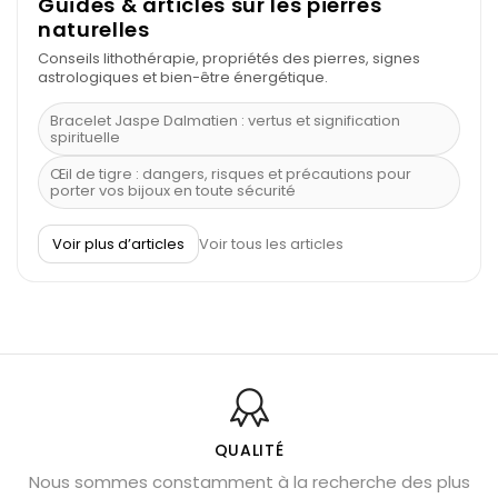
Guides & articles sur les pierres
naturelles
Conseils lithothérapie, propriétés des pierres, signes
astrologiques et bien-être énergétique.
Bracelet Jaspe Dalmatien : vertus et signification
spirituelle
Œil de tigre : dangers, risques et précautions pour
porter vos bijoux en toute sécurité
À quel poignet porter un bracelet de pierre
Voir plus d’articles
Voir tous les articles
Découvrez le scorpion et ses pierres
Pierre du Sagittaire : pierre porte-bonheur
Balance : traits de caractère et pierres
Pierres naturelles de la communication
Bienfaits de la sélénite – pierre des anges
L’améthyste est-elle faite pour moi ?
QUALITÉ
Nous sommes constamment à la recherche des plus
Chrysocolle : pierre apaisante