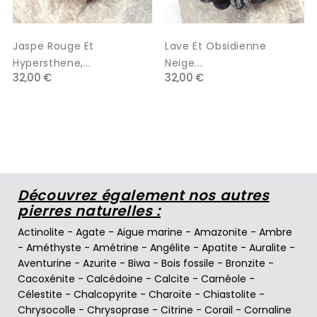
Jaspe Rouge Et
Lave Et Obsidienne
Hypersthene,...
Neige...
32,00 €
32,00 €
Découvrez également nos autres
pierres naturelles :
Actinolite
-
Agate
-
Aigue marine
-
Amazonite
-
Ambre
-
Améthyste
-
Amétrine
-
Angélite
-
Apatite
-
Auralite
-
Aventurine
-
Azurite
-
Biwa
-
Bois fossile
-
Bronzite
-
Cacoxénite
-
Calcédoine
-
Calcite
-
Carnéole
-
Célestite
-
Chalcopyrite
-
Charoïte
-
Chiastolite
-
Chrysocolle
-
Chrysoprase
-
Citrine
-
Corail
-
Cornaline