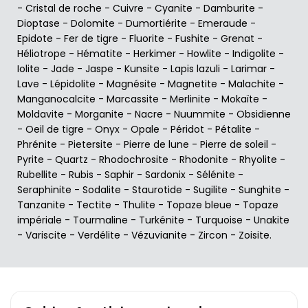
-
Cristal de roche
-
Cuivre
-
Cyanite
-
Damburite
-
Dioptase
-
Dolomite
-
Dumortiérite
-
Emeraude
-
Epidote
-
Fer de tigre
-
Fluorite
-
Fushite
-
Grenat
-
Héliotrope
-
Hématite
-
Herkimer
-
Howlite
-
Indigolite
-
Iolite
-
Jade
-
Jaspe
-
Kunsite
-
Lapis lazuli
-
Larimar
-
Lave
-
Lépidolite
-
Magnésite
-
Magnetite
-
Malachite
-
Manganocalcite
-
Marcassite
-
Merlinite
-
Mokaïte
-
Moldavite
-
Morganite
-
Nacre
-
Nuummite
-
Obsidienne
-
Oeil de tigre
-
Onyx
-
Opale
-
Péridot
-
Pétalite
-
Phrénite
-
Pietersite
-
Pierre de lune
-
Pierre de soleil
-
Pyrite
-
Quartz
-
Rhodochrosite
-
Rhodonite
-
Rhyolite
-
Rubellite
-
Rubis
-
Saphir
-
Sardonix
-
Sélénite
-
Seraphinite
-
Sodalite
-
Staurotide
-
Sugilite
-
Sunghite
-
Tanzanite
-
Tectite
-
Thulite
-
Topaze bleue
-
Topaze
impériale
-
Tourmaline
-
Turkénite
-
Turquoise
-
Unakite
-
Variscite
-
Verdélite
-
Vézuvianite
-
Zircon
-
Zoisite
.