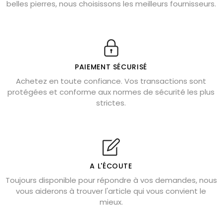
belles pierres, nous choisissons les meilleurs fournisseurs.
Obsidienne dorée : vertus et signification
11 pierres semi-précieuses bleues
Véritable citrine naturelle non chauffée
Où placer la citrine dans la maison
PAIEMENT SÉCURISÉ
Pierre de lave : propriétés et bienfaits
Achetez en toute confiance. Vos transactions sont
protégées et conforme aux normes de sécurité les plus
Cornaline : propriétés magiques
strictes.
Capricorne : quelles pierres choisir
Quartz rose : douceur et apaisement
Shungite : purification et protection
Bagues en labradorite argent 925
A L'ÉCOUTE
Tourmaline noire : danger et vertus
Toujours disponible pour répondre à vos demandes, nous
Lapis lazuli : propriétés et précautions
vous aiderons à trouver l'article qui vous convient le
mieux.
Citrine : propriétés magiques