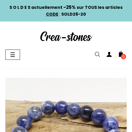
-25%
S O L D E S actuellement
sur TOUS les articles
CODE
:
SOLD26-20
Basculer
☰
0
la
navigation