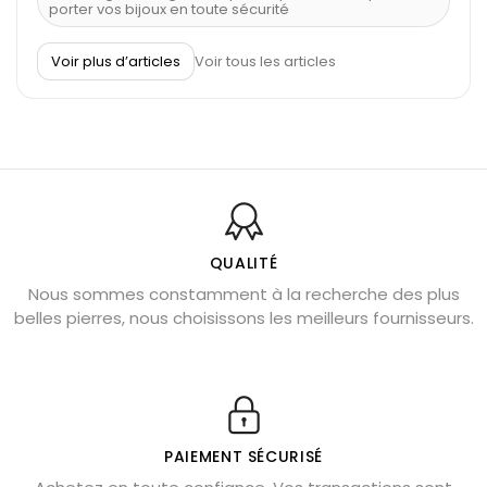
porter vos bijoux en toute sécurité
À quel poignet porter un bracelet de pierre
Voir plus d’articles
Voir tous les articles
Découvrez le scorpion et ses pierres
Pierre du Sagittaire : pierre porte-bonheur
Balance : traits de caractère et pierres
Pierres naturelles de la communication
Bienfaits de la sélénite – pierre des anges
L’améthyste est-elle faite pour moi ?
QUALITÉ
Nous sommes constamment à la recherche des plus
Chrysocolle : pierre apaisante
belles pierres, nous choisissons les meilleurs fournisseurs.
Obsidienne dorée : vertus et signification
11 pierres semi-précieuses bleues
Véritable citrine naturelle non chauffée
Où placer la citrine dans la maison
PAIEMENT SÉCURISÉ
Pierre de lave : propriétés et bienfaits