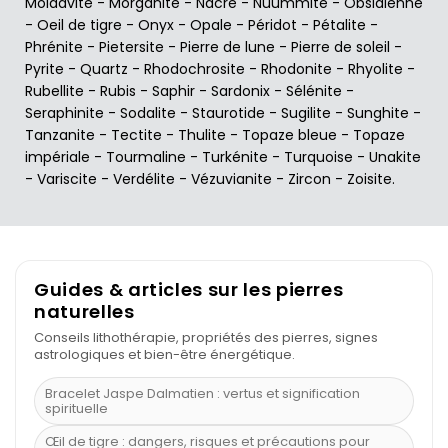
Moldavite
-
Morganite
-
Nacre
-
Nuummite
-
Obsidienne
-
Oeil de tigre
-
Onyx
-
Opale
-
Péridot
-
Pétalite
-
Phrénite
-
Pietersite
-
Pierre de lune
-
Pierre de soleil
-
Pyrite
-
Quartz
-
Rhodochrosite
-
Rhodonite
-
Rhyolite
-
Rubellite
-
Rubis
-
Saphir
-
Sardonix
-
Sélénite
-
Seraphinite
-
Sodalite
-
Staurotide
-
Sugilite
-
Sunghite
-
Tanzanite
-
Tectite
-
Thulite
-
Topaze bleue
-
Topaze
impériale
-
Tourmaline
-
Turkénite
-
Turquoise
-
Unakite
-
Variscite
-
Verdélite
-
Vézuvianite
-
Zircon
-
Zoisite
.
Guides & articles sur les pierres
naturelles
Conseils lithothérapie, propriétés des pierres, signes
astrologiques et bien-être énergétique.
Bracelet Jaspe Dalmatien : vertus et signification
spirituelle
Œil de tigre : dangers, risques et précautions pour