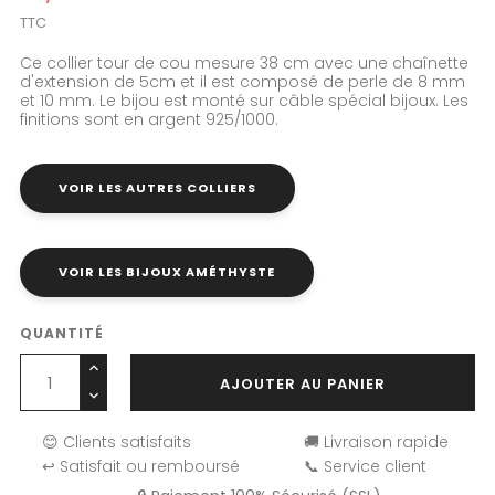
TTC
Ce collier tour de cou mesure 38 cm avec une chaînette
d'extension de 5cm et il est composé de perle de 8 mm
et 10 mm. Le bijou est monté sur câble spécial bijoux. Les
finitions sont en argent 925/1000.
VOIR LES AUTRES COLLIERS
VOIR LES BIJOUX AMÉTHYSTE
QUANTITÉ
AJOUTER AU PANIER
😊 Clients satisfaits
🚚 Livraison rapide
↩️ Satisfait ou remboursé
📞 Service client