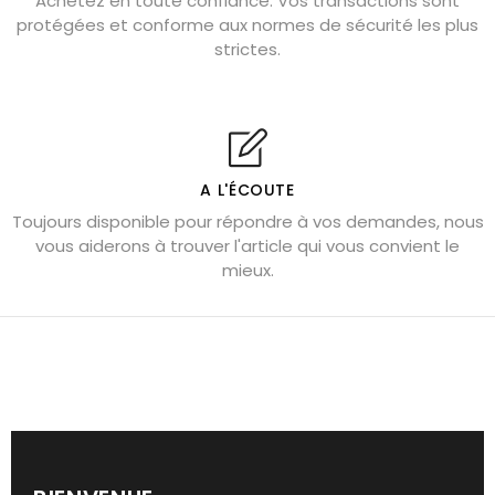
Achetez en toute confiance. Vos transactions sont
protégées et conforme aux normes de sécurité les plus
Cornaline : propriétés magiques
strictes.
Capricorne : quelles pierres choisir
Quartz rose : douceur et apaisement
Shungite : purification et protection
Bagues en labradorite argent 925
A L'ÉCOUTE
Tourmaline noire : danger et vertus
Toujours disponible pour répondre à vos demandes, nous
Lapis lazuli : propriétés et précautions
vous aiderons à trouver l'article qui vous convient le
mieux.
Citrine : propriétés magiques
Aigue-marine : propriétés et couleurs
Pierres de souci et anxiété
Pierres pour la confiance en soi
Pierres pour attirer l’amour
Dormir avec l’œil de tigre ?