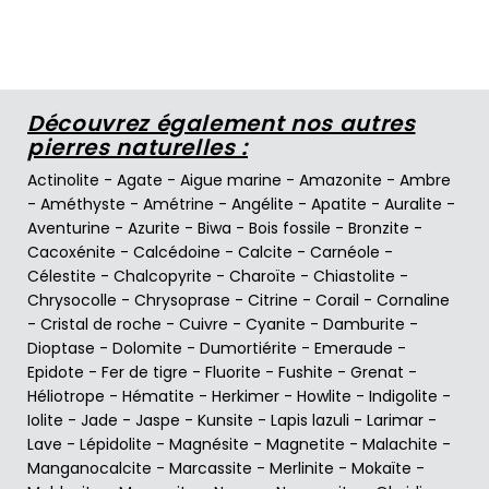
Découvrez également nos autres
pierres naturelles :
Actinolite
-
Agate
-
Aigue marine
-
Amazonite
-
Ambre
-
Améthyste
-
Amétrine
-
Angélite
-
Apatite
-
Auralite
-
Aventurine
-
Azurite
-
Biwa
-
Bois fossile
-
Bronzite
-
Cacoxénite
-
Calcédoine
-
Calcite
-
Carnéole
-
Célestite
-
Chalcopyrite
-
Charoïte
-
Chiastolite
-
Chrysocolle
-
Chrysoprase
-
Citrine
-
Corail
-
Cornaline
-
Cristal de roche
-
Cuivre
-
Cyanite
-
Damburite
-
Dioptase
-
Dolomite
-
Dumortiérite
-
Emeraude
-
Epidote
-
Fer de tigre
-
Fluorite
-
Fushite
-
Grenat
-
Héliotrope
-
Hématite
-
Herkimer
-
Howlite
-
Indigolite
-
Iolite
-
Jade
-
Jaspe
-
Kunsite
-
Lapis lazuli
-
Larimar
-
Lave
-
Lépidolite
-
Magnésite
-
Magnetite
-
Malachite
-
Manganocalcite
-
Marcassite
-
Merlinite
-
Mokaïte
-