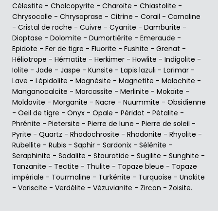
Célestite
-
Chalcopyrite
-
Charoïte
-
Chiastolite
-
Chrysocolle
-
Chrysoprase
-
Citrine
-
Corail
-
Cornaline
-
Cristal de roche
-
Cuivre
-
Cyanite
-
Damburite
-
Dioptase
-
Dolomite
-
Dumortiérite
-
Emeraude
-
Epidote
-
Fer de tigre
-
Fluorite
-
Fushite
-
Grenat
-
Héliotrope
-
Hématite
-
Herkimer
-
Howlite
-
Indigolite
-
Iolite
-
Jade
-
Jaspe
-
Kunsite
-
Lapis lazuli
-
Larimar
-
Lave
-
Lépidolite
-
Magnésite
-
Magnetite
-
Malachite
-
Manganocalcite
-
Marcassite
-
Merlinite
-
Mokaïte
-
Moldavite
-
Morganite
-
Nacre
-
Nuummite
-
Obsidienne
-
Oeil de tigre
-
Onyx
-
Opale
-
Péridot
-
Pétalite
-
Phrénite
-
Pietersite
-
Pierre de lune
-
Pierre de soleil
-
Pyrite
-
Quartz
-
Rhodochrosite
-
Rhodonite
-
Rhyolite
-
Rubellite
-
Rubis
-
Saphir
-
Sardonix
-
Sélénite
-
Seraphinite
-
Sodalite
-
Staurotide
-
Sugilite
-
Sunghite
-
Tanzanite
-
Tectite
-
Thulite
-
Topaze bleue
-
Topaze
impériale
-
Tourmaline
-
Turkénite
-
Turquoise
-
Unakite
-
Variscite
-
Verdélite
-
Vézuvianite
-
Zircon
-
Zoisite
.