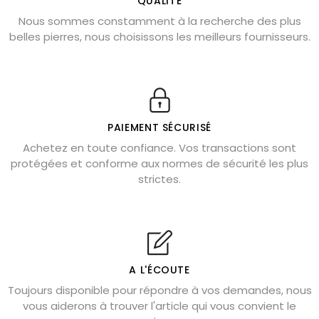
QUALITÉ
Nous sommes constamment à la recherche des plus
Chrysocolle : pierre apaisante
belles pierres, nous choisissons les meilleurs fournisseurs.
Obsidienne dorée : vertus et signification
11 pierres semi-précieuses bleues
Véritable citrine naturelle non chauffée
Où placer la citrine dans la maison
PAIEMENT SÉCURISÉ
Pierre de lave : propriétés et bienfaits
Achetez en toute confiance. Vos transactions sont
protégées et conforme aux normes de sécurité les plus
Cornaline : propriétés magiques
strictes.
Capricorne : quelles pierres choisir
Quartz rose : douceur et apaisement
Shungite : purification et protection
Bagues en labradorite argent 925
A L'ÉCOUTE
Tourmaline noire : danger et vertus
Toujours disponible pour répondre à vos demandes, nous
Lapis lazuli : propriétés et précautions
vous aiderons à trouver l'article qui vous convient le