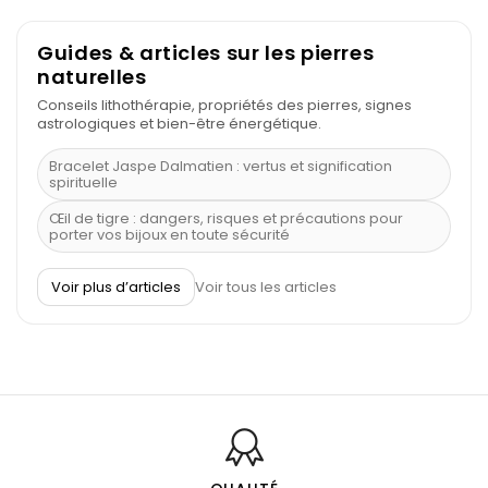
Guides & articles sur les pierres
naturelles
Conseils lithothérapie, propriétés des pierres, signes
astrologiques et bien-être énergétique.
Bracelet Jaspe Dalmatien : vertus et signification
spirituelle
Œil de tigre : dangers, risques et précautions pour
porter vos bijoux en toute sécurité
À quel poignet porter un bracelet de pierre
Voir plus d’articles
Voir tous les articles
Découvrez le scorpion et ses pierres
Pierre du Sagittaire : pierre porte-bonheur
Balance : traits de caractère et pierres
Pierres naturelles de la communication
Bienfaits de la sélénite – pierre des anges
L’améthyste est-elle faite pour moi ?