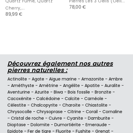
Quartz Fumé, Quartz
Pierres Les 3 Oeils (oeil...
78,00 €
Cherry,...
89,99 €
Découvrez également nos autres
pierres naturelles :
Actinolite
-
Agate
-
Aigue marine
-
Amazonite
-
Ambre
-
Améthyste
-
Amétrine
-
Angélite
-
Apatite
-
Auralite
-
Aventurine
-
Azurite
-
Biwa
-
Bois fossile
-
Bronzite
-
Cacoxénite
-
Calcédoine
-
Calcite
-
Carnéole
-
Célestite
-
Chalcopyrite
-
Charoïte
-
Chiastolite
-
Chrysocolle
-
Chrysoprase
-
Citrine
-
Corail
-
Cornaline
-
Cristal de roche
-
Cuivre
-
Cyanite
-
Damburite
-
Dioptase
-
Dolomite
-
Dumortiérite
-
Emeraude
-
Epidote
-
Fer de tigre
-
Fluorite
-
Fushite
-
Grenat
-