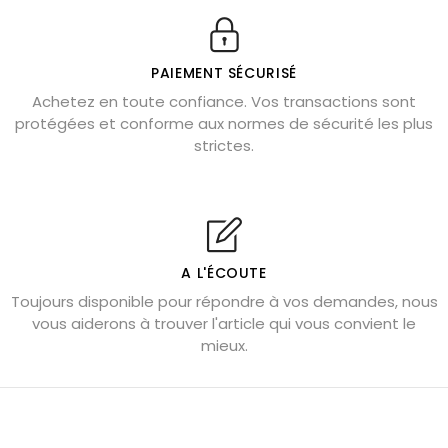
Véritable citrine naturelle non chauffée
Où placer la citrine dans la maison
PAIEMENT SÉCURISÉ
Pierre de lave : propriétés et bienfaits
Achetez en toute confiance. Vos transactions sont
protégées et conforme aux normes de sécurité les plus
Cornaline : propriétés magiques
strictes.
Capricorne : quelles pierres choisir
Quartz rose : douceur et apaisement
Shungite : purification et protection
Bagues en labradorite argent 925
A L'ÉCOUTE
Tourmaline noire : danger et vertus
Toujours disponible pour répondre à vos demandes, nous
Lapis lazuli : propriétés et précautions
vous aiderons à trouver l'article qui vous convient le
mieux.
Citrine : propriétés magiques
Aigue-marine : propriétés et couleurs
Pierres de souci et anxiété