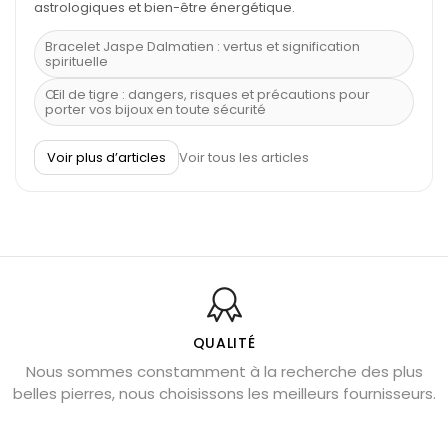
astrologiques et bien-être énergétique.
Bracelet Jaspe Dalmatien : vertus et signification
spirituelle
Œil de tigre : dangers, risques et précautions pour
porter vos bijoux en toute sécurité
À quel poignet porter un bracelet de pierre
Voir plus d’articles
Voir tous les articles
Découvrez le scorpion et ses pierres
Pierre du Sagittaire : pierre porte-bonheur
Balance : traits de caractère et pierres
Pierres naturelles de la communication
Bienfaits de la sélénite – pierre des anges
L’améthyste est-elle faite pour moi ?
QUALITÉ
Nous sommes constamment à la recherche des plus
Chrysocolle : pierre apaisante
belles pierres, nous choisissons les meilleurs fournisseurs.
Obsidienne dorée : vertus et signification
11 pierres semi-précieuses bleues