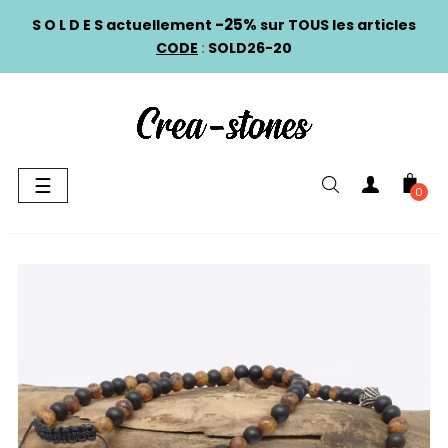
-25%
S O L D E S actuellement
sur TOUS les articles
CODE
:
SOLD26-20
Basculer
☰
0
la
navigation