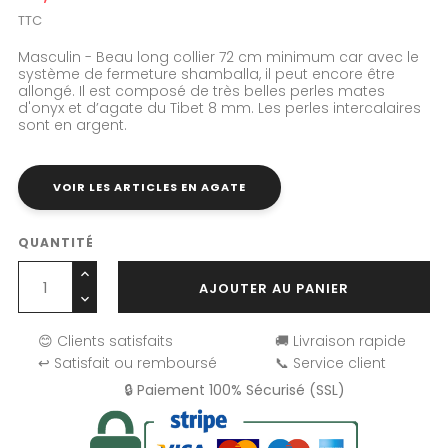
TTC
Masculin - Beau long collier 72 cm minimum car avec le
système de fermeture shamballa, il peut encore être
allongé. Il est composé de très belles perles mates
d'onyx et d’agate du Tibet 8 mm. Les perles intercalaires
sont en argent.
VOIR LES ARTICLES EN AGATE
QUANTITÉ
AJOUTER AU PANIER
😊 Clients satisfaits
🚚 Livraison rapide
↩️ Satisfait ou remboursé
📞 Service client
🔒 Paiement 100% Sécurisé (SSL)