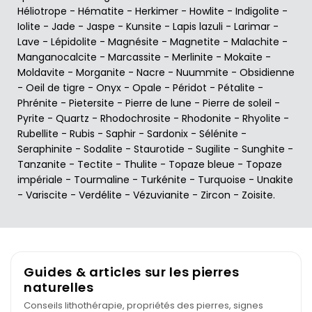
Héliotrope
-
Hématite
-
Herkimer
-
Howlite
-
Indigolite
-
Iolite
-
Jade
-
Jaspe
-
Kunsite
-
Lapis lazuli
-
Larimar
-
Lave
-
Lépidolite
-
Magnésite
-
Magnetite
-
Malachite
-
Manganocalcite
-
Marcassite
-
Merlinite
-
Mokaïte
-
Moldavite
-
Morganite
-
Nacre
-
Nuummite
-
Obsidienne
-
Oeil de tigre
-
Onyx
-
Opale
-
Péridot
-
Pétalite
-
Phrénite
-
Pietersite
-
Pierre de lune
-
Pierre de soleil
-
Pyrite
-
Quartz
-
Rhodochrosite
-
Rhodonite
-
Rhyolite
-
Rubellite
-
Rubis
-
Saphir
-
Sardonix
-
Sélénite
-
Seraphinite
-
Sodalite
-
Staurotide
-
Sugilite
-
Sunghite
-
Tanzanite
-
Tectite
-
Thulite
-
Topaze bleue
-
Topaze
impériale
-
Tourmaline
-
Turkénite
-
Turquoise
-
Unakite
-
Variscite
-
Verdélite
-
Vézuvianite
-
Zircon
-
Zoisite
.
Guides & articles sur les pierres
naturelles
Conseils lithothérapie, propriétés des pierres, signes