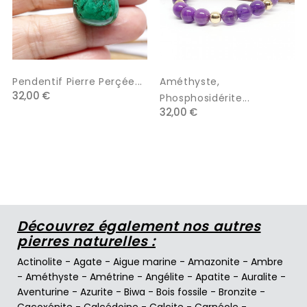
Pendentif Pierre Perçée...
Améthyste,
32,00 €
Phosphosidérite...
32,00 €
Découvrez également nos autres
pierres naturelles :
Actinolite
-
Agate
-
Aigue marine
-
Amazonite
-
Ambre
-
Améthyste
-
Amétrine
-
Angélite
-
Apatite
-
Auralite
-
Aventurine
-
Azurite
-
Biwa
-
Bois fossile
-
Bronzite
-