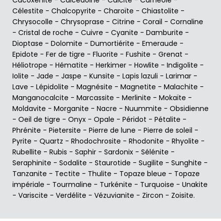
Cacoxénite
-
Calcédoine
-
Calcite
-
Carnéole
-
Célestite
-
Chalcopyrite
-
Charoïte
-
Chiastolite
-
Chrysocolle
-
Chrysoprase
-
Citrine
-
Corail
-
Cornaline
-
Cristal de roche
-
Cuivre
-
Cyanite
-
Damburite
-
Dioptase
-
Dolomite
-
Dumortiérite
-
Emeraude
-
Epidote
-
Fer de tigre
-
Fluorite
-
Fushite
-
Grenat
-
Héliotrope
-
Hématite
-
Herkimer
-
Howlite
-
Indigolite
-
Iolite
-
Jade
-
Jaspe
-
Kunsite
-
Lapis lazuli
-
Larimar
-
Lave
-
Lépidolite
-
Magnésite
-
Magnetite
-
Malachite
-
Manganocalcite
-
Marcassite
-
Merlinite
-
Mokaïte
-
Moldavite
-
Morganite
-
Nacre
-
Nuummite
-
Obsidienne
-
Oeil de tigre
-
Onyx
-
Opale
-
Péridot
-
Pétalite
-
Phrénite
-
Pietersite
-
Pierre de lune
-
Pierre de soleil
-
Pyrite
-
Quartz
-
Rhodochrosite
-
Rhodonite
-
Rhyolite
-
Rubellite
-
Rubis
-
Saphir
-
Sardonix
-
Sélénite
-
Seraphinite
-
Sodalite
-
Staurotide
-
Sugilite
-
Sunghite
-
Tanzanite
-
Tectite
-
Thulite
-
Topaze bleue
-
Topaze
impériale
-
Tourmaline
-
Turkénite
-
Turquoise
-
Unakite
-
Variscite
-
Verdélite
-
Vézuvianite
-
Zircon
-
Zoisite
.