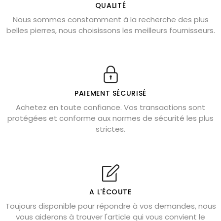
L’améthyste est-elle faite pour moi ?
QUALITÉ
Nous sommes constamment à la recherche des plus
Chrysocolle : pierre apaisante
belles pierres, nous choisissons les meilleurs fournisseurs.
Obsidienne dorée : vertus et signification
11 pierres semi-précieuses bleues
Véritable citrine naturelle non chauffée
Où placer la citrine dans la maison
PAIEMENT SÉCURISÉ
Pierre de lave : propriétés et bienfaits
Achetez en toute confiance. Vos transactions sont
protégées et conforme aux normes de sécurité les plus
Cornaline : propriétés magiques
strictes.
Capricorne : quelles pierres choisir
Quartz rose : douceur et apaisement
Shungite : purification et protection
Bagues en labradorite argent 925
A L'ÉCOUTE
Tourmaline noire : danger et vertus
Toujours disponible pour répondre à vos demandes, nous
Lapis lazuli : propriétés et précautions
vous aiderons à trouver l'article qui vous convient le