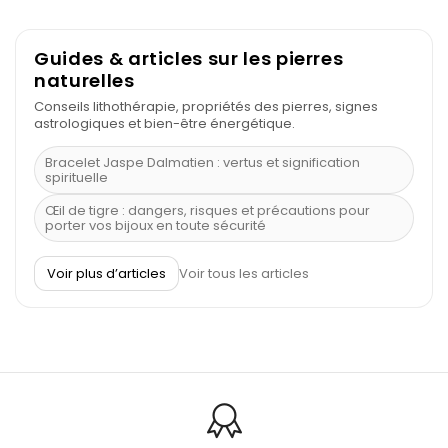
Guides & articles sur les pierres
naturelles
Conseils lithothérapie, propriétés des pierres, signes
astrologiques et bien-être énergétique.
Bracelet Jaspe Dalmatien : vertus et signification
spirituelle
Œil de tigre : dangers, risques et précautions pour
porter vos bijoux en toute sécurité
À quel poignet porter un bracelet de pierre
Voir plus d’articles
Voir tous les articles
Découvrez le scorpion et ses pierres
Pierre du Sagittaire : pierre porte-bonheur
Balance : traits de caractère et pierres
Pierres naturelles de la communication
Bienfaits de la sélénite – pierre des anges