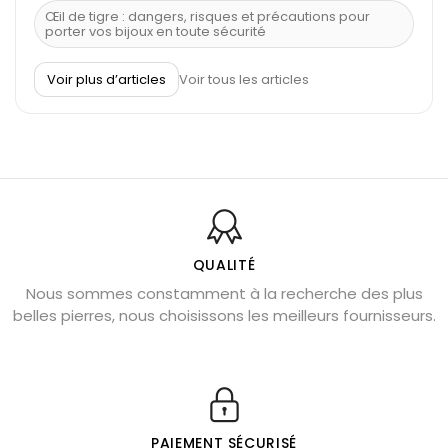
Œil de tigre : dangers, risques et précautions pour
porter vos bijoux en toute sécurité
À quel poignet porter un bracelet de pierre
Voir plus d’articles
Voir tous les articles
Découvrez le scorpion et ses pierres
Pierre du Sagittaire : pierre porte-bonheur
Balance : traits de caractère et pierres
Pierres naturelles de la communication
Bienfaits de la sélénite – pierre des anges
L’améthyste est-elle faite pour moi ?
QUALITÉ
Nous sommes constamment à la recherche des plus
Chrysocolle : pierre apaisante
belles pierres, nous choisissons les meilleurs fournisseurs.
Obsidienne dorée : vertus et signification
11 pierres semi-précieuses bleues
Véritable citrine naturelle non chauffée
Où placer la citrine dans la maison
PAIEMENT SÉCURISÉ