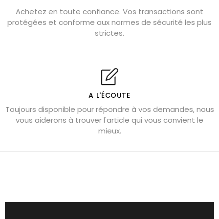
Pierre de lave : propriétés et bienfaits
Achetez en toute confiance. Vos transactions sont
protégées et conforme aux normes de sécurité les plus
Cornaline : propriétés magiques
strictes.
Capricorne : quelles pierres choisir
Quartz rose : douceur et apaisement
Shungite : purification et protection
Bagues en labradorite argent 925
A L'ÉCOUTE
Tourmaline noire : danger et vertus
Toujours disponible pour répondre à vos demandes, nous
Lapis lazuli : propriétés et précautions
vous aiderons à trouver l'article qui vous convient le
mieux.
Citrine : propriétés magiques
Aigue-marine : propriétés et couleurs
Pierres de souci et anxiété
Pierres pour la confiance en soi
Pierres pour attirer l’amour
Dormir avec l’œil de tigre ?