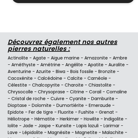
Découvrez également nos autres
pierres naturelles :
Actinolite
-
Agate
-
Aigue marine
-
Amazonite
-
Ambre
-
Améthyste
-
Amétrine
-
Angélite
-
Apatite
-
Auralite
-
Aventurine
-
Azurite
-
Biwa
-
Bois fossile
-
Bronzite
-
Cacoxénite
-
Calcédoine
-
Calcite
-
Carnéole
-
Célestite
-
Chalcopyrite
-
Charoïte
-
Chiastolite
-
Chrysocolle
-
Chrysoprase
-
Citrine
-
Corail
-
Cornaline
-
Cristal de roche
-
Cuivre
-
Cyanite
-
Damburite
-
Dioptase
-
Dolomite
-
Dumortiérite
-
Emeraude
-
Epidote
-
Fer de tigre
-
Fluorite
-
Fushite
-
Grenat
-
Héliotrope
-
Hématite
-
Herkimer
-
Howlite
-
Indigolite
-
Iolite
-
Jade
-
Jaspe
-
Kunsite
-
Lapis lazuli
-
Larimar
-
Lave
-
Lépidolite
-
Magnésite
-
Magnetite
-
Malachite
-