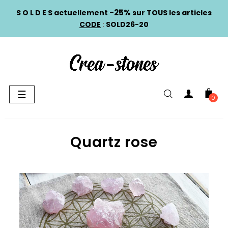
-25%
S O L D E S actuellement
sur TOUS les articles
CODE
:
SOLD26-20
Basculer
☰
0
la
navigation
Quartz rose