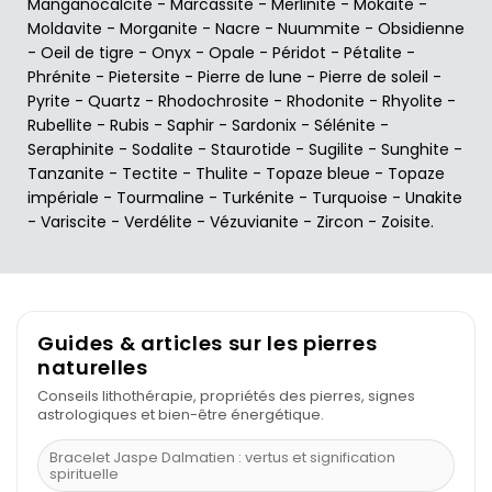
Manganocalcite
-
Marcassite
-
Merlinite
-
Mokaïte
-
Moldavite
-
Morganite
-
Nacre
-
Nuummite
-
Obsidienne
-
Oeil de tigre
-
Onyx
-
Opale
-
Péridot
-
Pétalite
-
Phrénite
-
Pietersite
-
Pierre de lune
-
Pierre de soleil
-
Pyrite
-
Quartz
-
Rhodochrosite
-
Rhodonite
-
Rhyolite
-
Rubellite
-
Rubis
-
Saphir
-
Sardonix
-
Sélénite
-
Seraphinite
-
Sodalite
-
Staurotide
-
Sugilite
-
Sunghite
-
Tanzanite
-
Tectite
-
Thulite
-
Topaze bleue
-
Topaze
impériale
-
Tourmaline
-
Turkénite
-
Turquoise
-
Unakite
-
Variscite
-
Verdélite
-
Vézuvianite
-
Zircon
-
Zoisite
.
Guides & articles sur les pierres
naturelles
Conseils lithothérapie, propriétés des pierres, signes
astrologiques et bien-être énergétique.
Bracelet Jaspe Dalmatien : vertus et signification
spirituelle