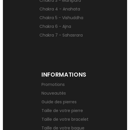
Chakra 3 - Manipura
Signification des pierres de naissance
Chakra 4 - Anahata
Chakra 5 - Vishuddha
Chakra 6 - Ajna
Chakra 7 - Sahasrara
INFORMATIONS
Promotions
Nouveautés
Guide des pierres
Taille de votre pierre
Taille de votre bracelet
Taille de votre bague