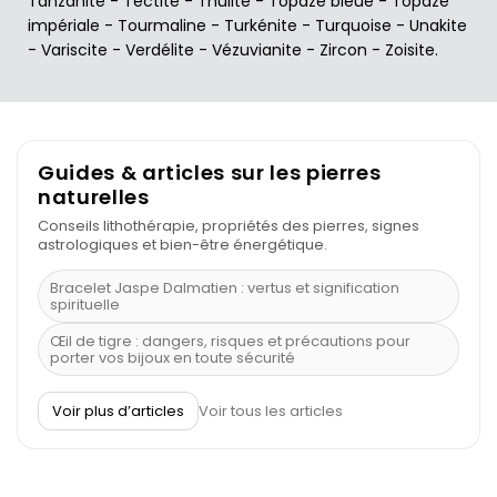
Tanzanite
-
Tectite
-
Thulite
-
Topaze bleue
-
Topaze
impériale
-
Tourmaline
-
Turkénite
-
Turquoise
-
Unakite
-
Variscite
-
Verdélite
-
Vézuvianite
-
Zircon
-
Zoisite
.
Guides & articles sur les pierres
naturelles
Conseils lithothérapie, propriétés des pierres, signes
astrologiques et bien-être énergétique.
Bracelet Jaspe Dalmatien : vertus et signification
spirituelle
Œil de tigre : dangers, risques et précautions pour
porter vos bijoux en toute sécurité
À quel poignet porter un bracelet de pierre
Voir plus d’articles
Voir tous les articles
Découvrez le scorpion et ses pierres
Pierre du Sagittaire : pierre porte-bonheur