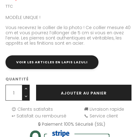
TTC
MODÈLE UNIQUE !
Vous recevrez le collier de la photo ! Ce collier mesure 40
cm et vous pourrez l’allonger de 5 cm si vous en avez
l’envie. Les pierres sont authentiques et véritables, les
apprêts et les finitions sont en acier.
VOIR LES ARTICLES EN LAPIS LAZULI
QUANTITÉ
AJOUTER AU PANIER
😊 Clients satisfaits
🚚 Livraison rapide
↩️ Satisfait ou remboursé
📞 Service client
🔒 Paiement 100% Sécurisé (SSL)