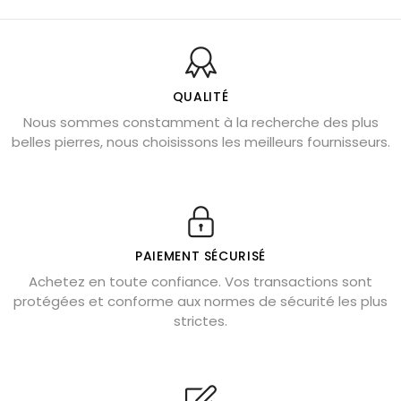
Balance : traits de caractère et pierres
Pierres naturelles de la communication
Bienfaits de la sélénite – pierre des anges
L’améthyste est-elle faite pour moi ?
QUALITÉ
Nous sommes constamment à la recherche des plus
Chrysocolle : pierre apaisante
belles pierres, nous choisissons les meilleurs fournisseurs.
Obsidienne dorée : vertus et signification
11 pierres semi-précieuses bleues
Véritable citrine naturelle non chauffée
Où placer la citrine dans la maison
PAIEMENT SÉCURISÉ
Pierre de lave : propriétés et bienfaits
Achetez en toute confiance. Vos transactions sont
protégées et conforme aux normes de sécurité les plus
Cornaline : propriétés magiques
strictes.
Capricorne : quelles pierres choisir
Quartz rose : douceur et apaisement
Shungite : purification et protection