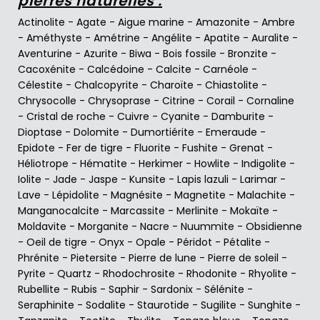
pierres naturelles :
Actinolite
-
Agate
-
Aigue marine
-
Amazonite
-
Ambre
-
Améthyste
-
Amétrine
-
Angélite
-
Apatite
-
Auralite
-
Aventurine
-
Azurite
-
Biwa
-
Bois fossile
-
Bronzite
-
Cacoxénite
-
Calcédoine
-
Calcite
-
Carnéole
-
Célestite
-
Chalcopyrite
-
Charoïte
-
Chiastolite
-
Chrysocolle
-
Chrysoprase
-
Citrine
-
Corail
-
Cornaline
-
Cristal de roche
-
Cuivre
-
Cyanite
-
Damburite
-
Dioptase
-
Dolomite
-
Dumortiérite
-
Emeraude
-
Epidote
-
Fer de tigre
-
Fluorite
-
Fushite
-
Grenat
-
Héliotrope
-
Hématite
-
Herkimer
-
Howlite
-
Indigolite
-
Iolite
-
Jade
-
Jaspe
-
Kunsite
-
Lapis lazuli
-
Larimar
-
Lave
-
Lépidolite
-
Magnésite
-
Magnetite
-
Malachite
-
Manganocalcite
-
Marcassite
-
Merlinite
-
Mokaïte
-
Moldavite
-
Morganite
-
Nacre
-
Nuummite
-
Obsidienne
-
Oeil de tigre
-
Onyx
-
Opale
-
Péridot
-
Pétalite
-
Phrénite
-
Pietersite
-
Pierre de lune
-
Pierre de soleil
-
Pyrite
-
Quartz
-
Rhodochrosite
-
Rhodonite
-
Rhyolite
-
Rubellite
-
Rubis
-
Saphir
-
Sardonix
-
Sélénite
-
Seraphinite
-
Sodalite
-
Staurotide
-
Sugilite
-
Sunghite
-