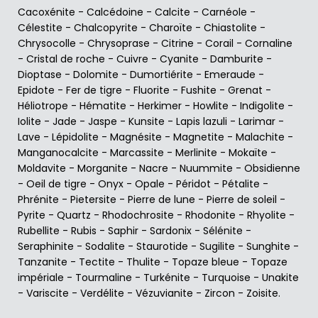
Cacoxénite
-
Calcédoine
-
Calcite
-
Carnéole
-
Célestite
-
Chalcopyrite
-
Charoïte
-
Chiastolite
-
Chrysocolle
-
Chrysoprase
-
Citrine
-
Corail
-
Cornaline
-
Cristal de roche
-
Cuivre
-
Cyanite
-
Damburite
-
Dioptase
-
Dolomite
-
Dumortiérite
-
Emeraude
-
Epidote
-
Fer de tigre
-
Fluorite
-
Fushite
-
Grenat
-
Héliotrope
-
Hématite
-
Herkimer
-
Howlite
-
Indigolite
-
Iolite
-
Jade
-
Jaspe
-
Kunsite
-
Lapis lazuli
-
Larimar
-
Lave
-
Lépidolite
-
Magnésite
-
Magnetite
-
Malachite
-
Manganocalcite
-
Marcassite
-
Merlinite
-
Mokaïte
-
Moldavite
-
Morganite
-
Nacre
-
Nuummite
-
Obsidienne
-
Oeil de tigre
-
Onyx
-
Opale
-
Péridot
-
Pétalite
-
Phrénite
-
Pietersite
-
Pierre de lune
-
Pierre de soleil
-
Pyrite
-
Quartz
-
Rhodochrosite
-
Rhodonite
-
Rhyolite
-
Rubellite
-
Rubis
-
Saphir
-
Sardonix
-
Sélénite
-
Seraphinite
-
Sodalite
-
Staurotide
-
Sugilite
-
Sunghite
-
Tanzanite
-
Tectite
-
Thulite
-
Topaze bleue
-
Topaze
impériale
-
Tourmaline
-
Turkénite
-
Turquoise
-
Unakite
-
Variscite
-
Verdélite
-
Vézuvianite
-
Zircon
-
Zoisite
.