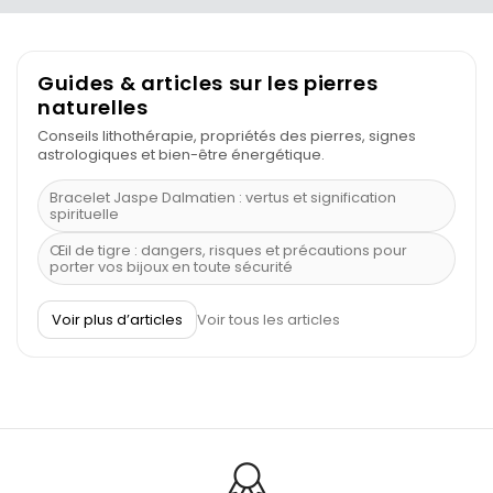
Guides & articles sur les pierres
naturelles
Conseils lithothérapie, propriétés des pierres, signes
astrologiques et bien-être énergétique.
Bracelet Jaspe Dalmatien : vertus et signification
spirituelle
Œil de tigre : dangers, risques et précautions pour
porter vos bijoux en toute sécurité
À quel poignet porter un bracelet de pierre
Voir plus d’articles
Voir tous les articles
Découvrez le scorpion et ses pierres
Pierre du Sagittaire : pierre porte-bonheur
Balance : traits de caractère et pierres
Pierres naturelles de la communication
Bienfaits de la sélénite – pierre des anges