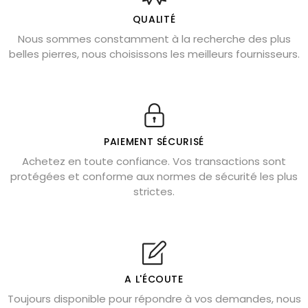
L’améthyste est-elle faite pour moi ?
QUALITÉ
Nous sommes constamment à la recherche des plus
Chrysocolle : pierre apaisante
belles pierres, nous choisissons les meilleurs fournisseurs.
Obsidienne dorée : vertus et signification
11 pierres semi-précieuses bleues
Véritable citrine naturelle non chauffée
Où placer la citrine dans la maison
PAIEMENT SÉCURISÉ
Pierre de lave : propriétés et bienfaits
Achetez en toute confiance. Vos transactions sont
protégées et conforme aux normes de sécurité les plus
Cornaline : propriétés magiques
strictes.
Capricorne : quelles pierres choisir
Quartz rose : douceur et apaisement
Shungite : purification et protection
Bagues en labradorite argent 925
A L'ÉCOUTE
Tourmaline noire : danger et vertus
Toujours disponible pour répondre à vos demandes, nous