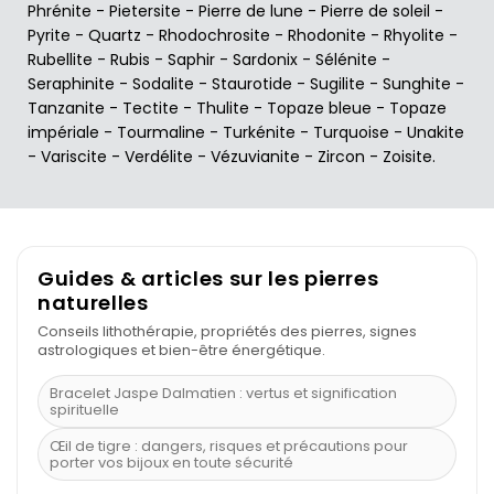
Phrénite
-
Pietersite
-
Pierre de lune
-
Pierre de soleil
-
Pyrite
-
Quartz
-
Rhodochrosite
-
Rhodonite
-
Rhyolite
-
Rubellite
-
Rubis
-
Saphir
-
Sardonix
-
Sélénite
-
Seraphinite
-
Sodalite
-
Staurotide
-
Sugilite
-
Sunghite
-
Tanzanite
-
Tectite
-
Thulite
-
Topaze bleue
-
Topaze
impériale
-
Tourmaline
-
Turkénite
-
Turquoise
-
Unakite
-
Variscite
-
Verdélite
-
Vézuvianite
-
Zircon
-
Zoisite
.
Guides & articles sur les pierres
naturelles
Conseils lithothérapie, propriétés des pierres, signes
astrologiques et bien-être énergétique.
Bracelet Jaspe Dalmatien : vertus et signification
spirituelle
Œil de tigre : dangers, risques et précautions pour
porter vos bijoux en toute sécurité