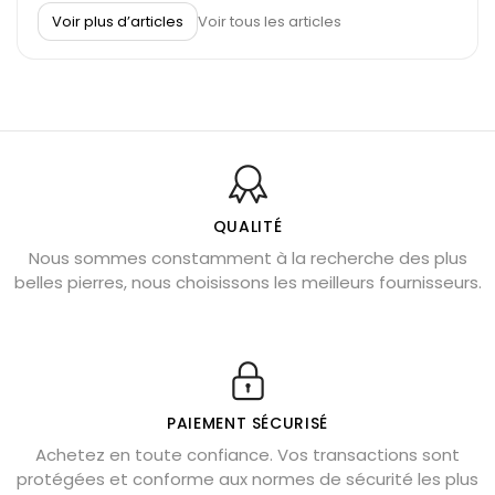
À quel poignet porter un bracelet de pierre
Voir plus d’articles
Voir tous les articles
Découvrez le scorpion et ses pierres
Pierre du Sagittaire : pierre porte-bonheur
Balance : traits de caractère et pierres
Pierres naturelles de la communication
Bienfaits de la sélénite – pierre des anges
L’améthyste est-elle faite pour moi ?
QUALITÉ
Nous sommes constamment à la recherche des plus
Chrysocolle : pierre apaisante
belles pierres, nous choisissons les meilleurs fournisseurs.
Obsidienne dorée : vertus et signification
11 pierres semi-précieuses bleues
Véritable citrine naturelle non chauffée
Où placer la citrine dans la maison
PAIEMENT SÉCURISÉ
Pierre de lave : propriétés et bienfaits
Achetez en toute confiance. Vos transactions sont
protégées et conforme aux normes de sécurité les plus
Cornaline : propriétés magiques