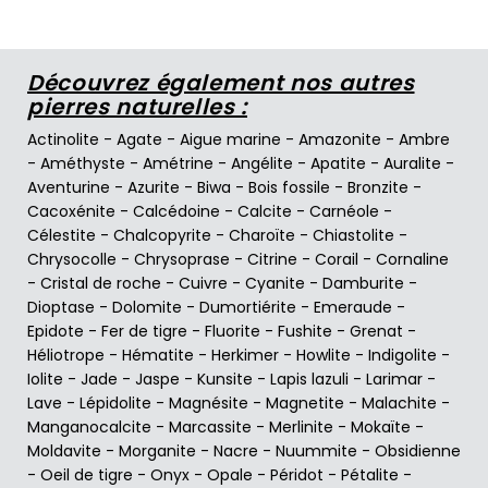
Découvrez également nos autres
pierres naturelles :
Actinolite
-
Agate
-
Aigue marine
-
Amazonite
-
Ambre
-
Améthyste
-
Amétrine
-
Angélite
-
Apatite
-
Auralite
-
Aventurine
-
Azurite
-
Biwa
-
Bois fossile
-
Bronzite
-
Cacoxénite
-
Calcédoine
-
Calcite
-
Carnéole
-
Célestite
-
Chalcopyrite
-
Charoïte
-
Chiastolite
-
Chrysocolle
-
Chrysoprase
-
Citrine
-
Corail
-
Cornaline
-
Cristal de roche
-
Cuivre
-
Cyanite
-
Damburite
-
Dioptase
-
Dolomite
-
Dumortiérite
-
Emeraude
-
Epidote
-
Fer de tigre
-
Fluorite
-
Fushite
-
Grenat
-
Héliotrope
-
Hématite
-
Herkimer
-
Howlite
-
Indigolite
-
Iolite
-
Jade
-
Jaspe
-
Kunsite
-
Lapis lazuli
-
Larimar
-
Lave
-
Lépidolite
-
Magnésite
-
Magnetite
-
Malachite
-
Manganocalcite
-
Marcassite
-
Merlinite
-
Mokaïte
-
Moldavite
-
Morganite
-
Nacre
-
Nuummite
-
Obsidienne
-
Oeil de tigre
-
Onyx
-
Opale
-
Péridot
-
Pétalite
-