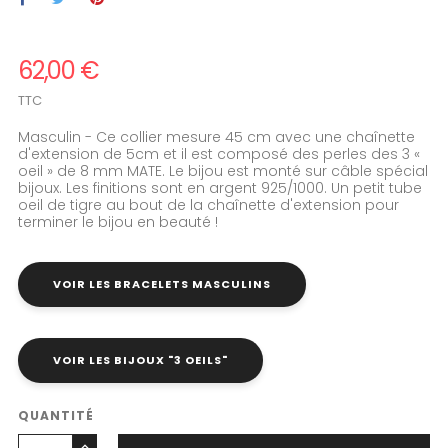
62,00 €
TTC
Masculin - Ce collier mesure 45 cm avec une chaînette
d'extension de 5cm et il est composé des perles des 3 «
oeil » de 8 mm MATE. Le bijou est monté sur câble spécial
bijoux. Les finitions sont en argent 925/1000. Un petit tube
oeil de tigre au bout de la chaînette d'extension pour
terminer le bijou en beauté !
VOIR LES BRACELETS MASCULINS
VOIR LES BIJOUX "3 OEILS"
QUANTITÉ