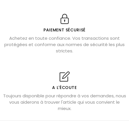
11 pierres semi-précieuses bleues
Véritable citrine naturelle non chauffée
Où placer la citrine dans la maison
PAIEMENT SÉCURISÉ
Pierre de lave : propriétés et bienfaits
Achetez en toute confiance. Vos transactions sont
protégées et conforme aux normes de sécurité les plus
Cornaline : propriétés magiques
strictes.
Capricorne : quelles pierres choisir
Quartz rose : douceur et apaisement
Shungite : purification et protection
Bagues en labradorite argent 925
A L'ÉCOUTE
Tourmaline noire : danger et vertus
Toujours disponible pour répondre à vos demandes, nous
Lapis lazuli : propriétés et précautions
vous aiderons à trouver l'article qui vous convient le
mieux.
Citrine : propriétés magiques
Aigue-marine : propriétés et couleurs