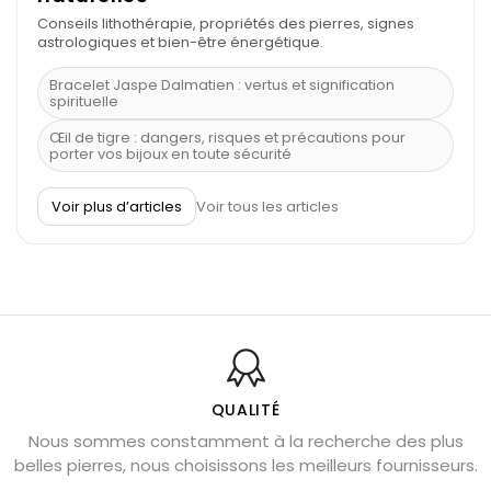
Conseils lithothérapie, propriétés des pierres, signes
astrologiques et bien-être énergétique.
Bracelet Jaspe Dalmatien : vertus et signification
spirituelle
Œil de tigre : dangers, risques et précautions pour
porter vos bijoux en toute sécurité
À quel poignet porter un bracelet de pierre
Voir plus d’articles
Voir tous les articles
Découvrez le scorpion et ses pierres
Pierre du Sagittaire : pierre porte-bonheur
Balance : traits de caractère et pierres
Pierres naturelles de la communication
Bienfaits de la sélénite – pierre des anges
L’améthyste est-elle faite pour moi ?
QUALITÉ
Nous sommes constamment à la recherche des plus
Chrysocolle : pierre apaisante
belles pierres, nous choisissons les meilleurs fournisseurs.
Obsidienne dorée : vertus et signification