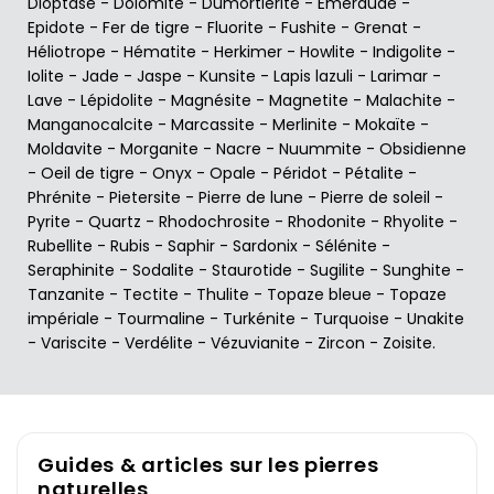
Dioptase
-
Dolomite
-
Dumortiérite
-
Emeraude
-
Epidote
-
Fer de tigre
-
Fluorite
-
Fushite
-
Grenat
-
Héliotrope
-
Hématite
-
Herkimer
-
Howlite
-
Indigolite
-
Iolite
-
Jade
-
Jaspe
-
Kunsite
-
Lapis lazuli
-
Larimar
-
Lave
-
Lépidolite
-
Magnésite
-
Magnetite
-
Malachite
-
Manganocalcite
-
Marcassite
-
Merlinite
-
Mokaïte
-
Moldavite
-
Morganite
-
Nacre
-
Nuummite
-
Obsidienne
-
Oeil de tigre
-
Onyx
-
Opale
-
Péridot
-
Pétalite
-
Phrénite
-
Pietersite
-
Pierre de lune
-
Pierre de soleil
-
Pyrite
-
Quartz
-
Rhodochrosite
-
Rhodonite
-
Rhyolite
-
Rubellite
-
Rubis
-
Saphir
-
Sardonix
-
Sélénite
-
Seraphinite
-
Sodalite
-
Staurotide
-
Sugilite
-
Sunghite
-
Tanzanite
-
Tectite
-
Thulite
-
Topaze bleue
-
Topaze
impériale
-
Tourmaline
-
Turkénite
-
Turquoise
-
Unakite
-
Variscite
-
Verdélite
-
Vézuvianite
-
Zircon
-
Zoisite
.
Guides & articles sur les pierres
naturelles