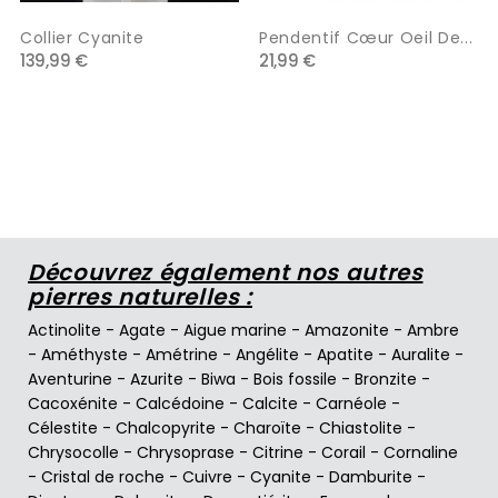
Collier Cyanite
Pendentif Cœur Oeil De...
139,99 €
21,99 €
Découvrez également nos autres
pierres naturelles :
Actinolite
-
Agate
-
Aigue marine
-
Amazonite
-
Ambre
-
Améthyste
-
Amétrine
-
Angélite
-
Apatite
-
Auralite
-
Aventurine
-
Azurite
-
Biwa
-
Bois fossile
-
Bronzite
-
Cacoxénite
-
Calcédoine
-
Calcite
-
Carnéole
-
Célestite
-
Chalcopyrite
-
Charoïte
-
Chiastolite
-
Chrysocolle
-
Chrysoprase
-
Citrine
-
Corail
-
Cornaline
-
Cristal de roche
-
Cuivre
-
Cyanite
-
Damburite
-