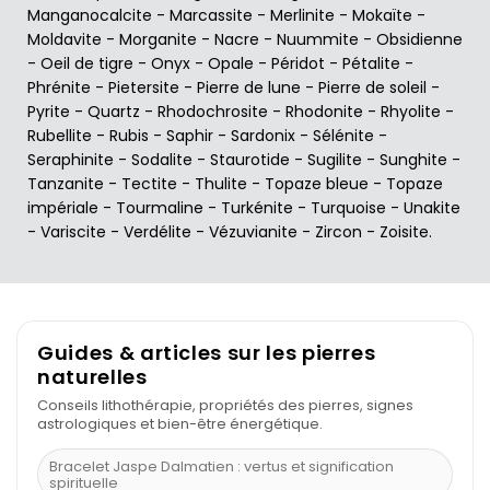
Manganocalcite
-
Marcassite
-
Merlinite
-
Mokaïte
-
Moldavite
-
Morganite
-
Nacre
-
Nuummite
-
Obsidienne
-
Oeil de tigre
-
Onyx
-
Opale
-
Péridot
-
Pétalite
-
Phrénite
-
Pietersite
-
Pierre de lune
-
Pierre de soleil
-
Pyrite
-
Quartz
-
Rhodochrosite
-
Rhodonite
-
Rhyolite
-
Rubellite
-
Rubis
-
Saphir
-
Sardonix
-
Sélénite
-
Seraphinite
-
Sodalite
-
Staurotide
-
Sugilite
-
Sunghite
-
Tanzanite
-
Tectite
-
Thulite
-
Topaze bleue
-
Topaze
impériale
-
Tourmaline
-
Turkénite
-
Turquoise
-
Unakite
-
Variscite
-
Verdélite
-
Vézuvianite
-
Zircon
-
Zoisite
.
Guides & articles sur les pierres
naturelles
Conseils lithothérapie, propriétés des pierres, signes
astrologiques et bien-être énergétique.
Bracelet Jaspe Dalmatien : vertus et signification
spirituelle