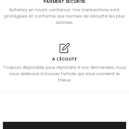
PAIEMENT SÉCURISÉ
Pierre de lave : propriétés et bienfaits
Achetez en toute confiance. Vos transactions sont
protégées et conforme aux normes de sécurité les plus
Cornaline : propriétés magiques
strictes.
Capricorne : quelles pierres choisir
Quartz rose : douceur et apaisement
Shungite : purification et protection
Bagues en labradorite argent 925
A L'ÉCOUTE
Tourmaline noire : danger et vertus
Toujours disponible pour répondre à vos demandes, nous
Lapis lazuli : propriétés et précautions
vous aiderons à trouver l'article qui vous convient le
mieux.
Citrine : propriétés magiques
Aigue-marine : propriétés et couleurs
Pierres de souci et anxiété
Pierres pour la confiance en soi
Pierres pour attirer l’amour