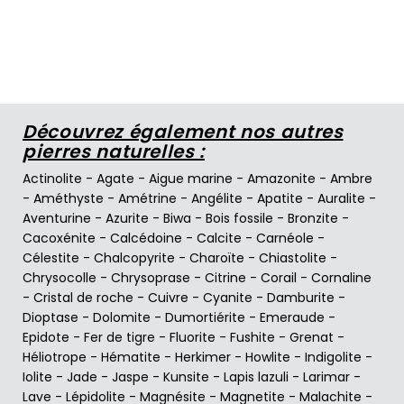
Découvrez également nos autres
pierres naturelles :
Actinolite
-
Agate
-
Aigue marine
-
Amazonite
-
Ambre
-
Améthyste
-
Amétrine
-
Angélite
-
Apatite
-
Auralite
-
Aventurine
-
Azurite
-
Biwa
-
Bois fossile
-
Bronzite
-
Cacoxénite
-
Calcédoine
-
Calcite
-
Carnéole
-
Célestite
-
Chalcopyrite
-
Charoïte
-
Chiastolite
-
Chrysocolle
-
Chrysoprase
-
Citrine
-
Corail
-
Cornaline
-
Cristal de roche
-
Cuivre
-
Cyanite
-
Damburite
-
Dioptase
-
Dolomite
-
Dumortiérite
-
Emeraude
-
Epidote
-
Fer de tigre
-
Fluorite
-
Fushite
-
Grenat
-
Héliotrope
-
Hématite
-
Herkimer
-
Howlite
-
Indigolite
-
Iolite
-
Jade
-
Jaspe
-
Kunsite
-
Lapis lazuli
-
Larimar
-
Lave
-
Lépidolite
-
Magnésite
-
Magnetite
-
Malachite
-