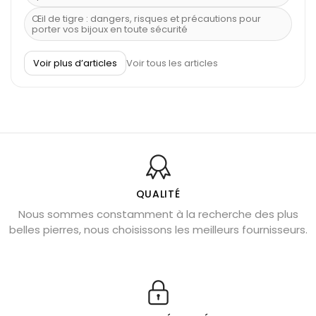
Œil de tigre : dangers, risques et précautions pour
porter vos bijoux en toute sécurité
À quel poignet porter un bracelet de pierre
Voir plus d’articles
Voir tous les articles
Découvrez le scorpion et ses pierres
Pierre du Sagittaire : pierre porte-bonheur
Balance : traits de caractère et pierres
Pierres naturelles de la communication
Bienfaits de la sélénite – pierre des anges
L’améthyste est-elle faite pour moi ?
QUALITÉ
Nous sommes constamment à la recherche des plus
Chrysocolle : pierre apaisante
belles pierres, nous choisissons les meilleurs fournisseurs.
Obsidienne dorée : vertus et signification
11 pierres semi-précieuses bleues
Véritable citrine naturelle non chauffée
Où placer la citrine dans la maison