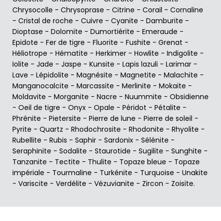
Chrysocolle
-
Chrysoprase
-
Citrine
-
Corail
-
Cornaline
-
Cristal de roche
-
Cuivre
-
Cyanite
-
Damburite
-
Dioptase
-
Dolomite
-
Dumortiérite
-
Emeraude
-
Epidote
-
Fer de tigre
-
Fluorite
-
Fushite
-
Grenat
-
Héliotrope
-
Hématite
-
Herkimer
-
Howlite
-
Indigolite
-
Iolite
-
Jade
-
Jaspe
-
Kunsite
-
Lapis lazuli
-
Larimar
-
Lave
-
Lépidolite
-
Magnésite
-
Magnetite
-
Malachite
-
Manganocalcite
-
Marcassite
-
Merlinite
-
Mokaïte
-
Moldavite
-
Morganite
-
Nacre
-
Nuummite
-
Obsidienne
-
Oeil de tigre
-
Onyx
-
Opale
-
Péridot
-
Pétalite
-
Phrénite
-
Pietersite
-
Pierre de lune
-
Pierre de soleil
-
Pyrite
-
Quartz
-
Rhodochrosite
-
Rhodonite
-
Rhyolite
-
Rubellite
-
Rubis
-
Saphir
-
Sardonix
-
Sélénite
-
Seraphinite
-
Sodalite
-
Staurotide
-
Sugilite
-
Sunghite
-
Tanzanite
-
Tectite
-
Thulite
-
Topaze bleue
-
Topaze
impériale
-
Tourmaline
-
Turkénite
-
Turquoise
-
Unakite
-
Variscite
-
Verdélite
-
Vézuvianite
-
Zircon
-
Zoisite
.