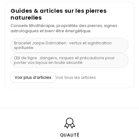
Guides & articles sur les pierres
naturelles
Conseils lithothérapie, propriétés des pierres, signes
astrologiques et bien-être énergétique.
Bracelet Jaspe Dalmatien : vertus et signification
spirituelle
Œil de tigre : dangers, risques et précautions pour
porter vos bijoux en toute sécurité
À quel poignet porter un bracelet de pierre
Voir plus d’articles
Voir tous les articles
Découvrez le scorpion et ses pierres
Pierre du Sagittaire : pierre porte-bonheur
Balance : traits de caractère et pierres
Pierres naturelles de la communication
Bienfaits de la sélénite – pierre des anges
L’améthyste est-elle faite pour moi ?
QUALITÉ