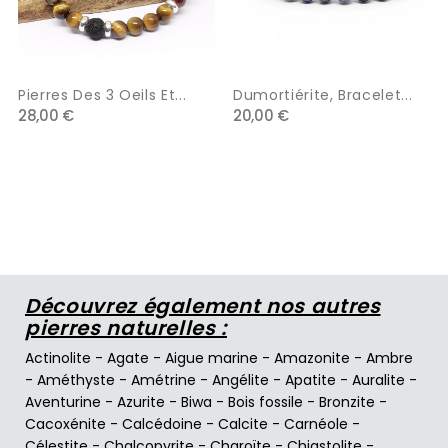
Pierres Des 3 Oeils Et...
Dumortiérite, Bracelet...
28,00 €
20,00 €
Découvrez également nos autres
pierres naturelles :
Actinolite
-
Agate
-
Aigue marine
-
Amazonite
-
Ambre
-
Améthyste
-
Amétrine
-
Angélite
-
Apatite
-
Auralite
-
Aventurine
-
Azurite
-
Biwa
-
Bois fossile
-
Bronzite
-
Cacoxénite
-
Calcédoine
-
Calcite
-
Carnéole
-
Célestite
-
Chalcopyrite
-
Charoïte
-
Chiastolite
-