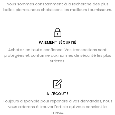
Nous sommes constamment à la recherche des plus
Chrysocolle : pierre apaisante
belles pierres, nous choisissons les meilleurs fournisseurs.
Obsidienne dorée : vertus et signification
11 pierres semi-précieuses bleues
Véritable citrine naturelle non chauffée
Où placer la citrine dans la maison
PAIEMENT SÉCURISÉ
Pierre de lave : propriétés et bienfaits
Achetez en toute confiance. Vos transactions sont
protégées et conforme aux normes de sécurité les plus
Cornaline : propriétés magiques
strictes.
Capricorne : quelles pierres choisir
Quartz rose : douceur et apaisement
Shungite : purification et protection
Bagues en labradorite argent 925
A L'ÉCOUTE
Tourmaline noire : danger et vertus
Toujours disponible pour répondre à vos demandes, nous
Lapis lazuli : propriétés et précautions
vous aiderons à trouver l'article qui vous convient le
mieux.
Citrine : propriétés magiques