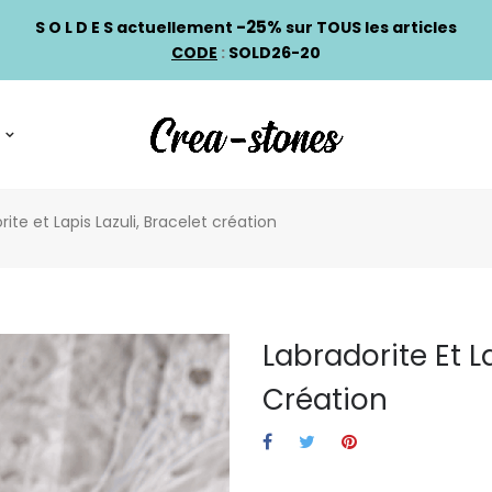
-25%
S O L D E S actuellement
sur TOUS les articles
CODE
:
SOLD26-20
rite et Lapis Lazuli, Bracelet création
Labradorite Et La
Création