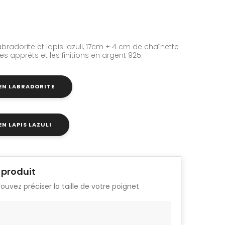
bradorite et lapis lazuli, 17cm + 4 cm de chaînette
s apprêts et les finitions en argent 925.
 EN LABRADORITE
EN LAPIS LAZULI
 produit
pouvez préciser la taille de votre poignet