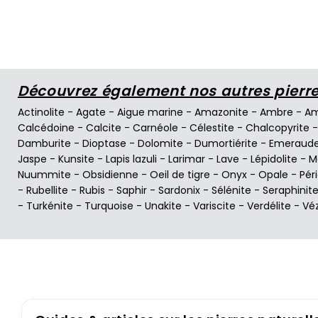
Découvrez également nos autres pierres
Actinolite
-
Agate
-
Aigue marine
-
Amazonite
-
Ambre
-
Am
Calcédoine
-
Calcite
-
Carnéole
-
Célestite
-
Chalcopyrite
Damburite
-
Dioptase
-
Dolomite
-
Dumortiérite
-
Emeraud
Jaspe
-
Kunsite
-
Lapis lazuli
-
Larimar
-
Lave
-
Lépidolite
-
M
Nuummite
-
Obsidienne
-
Oeil de tigre
-
Onyx
-
Opale
-
Pér
-
Rubellite
-
Rubis
-
Saphir
-
Sardonix
-
Sélénite
-
Seraphinit
-
Turkénite
-
Turquoise
-
Unakite
-
Variscite
-
Verdélite
-
Vé