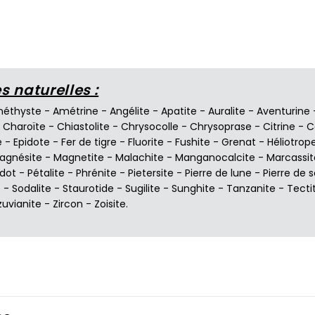
 naturelles :
éthyste
-
Amétrine
-
Angélite
-
Apatite
-
Auralite
-
Aventurine
-
Charoïte
-
Chiastolite
-
Chrysocolle
-
Chrysoprase
-
Citrine
-
C
e
-
Epidote
-
Fer de tigre
-
Fluorite
-
Fushite
-
Grenat
-
Héliotrop
agnésite
-
Magnetite
-
Malachite
-
Manganocalcite
-
Marcassit
idot
-
Pétalite
-
Phrénite
-
Pietersite
-
Pierre de lune
-
Pierre de s
e
-
Sodalite
-
Staurotide
-
Sugilite
-
Sunghite
-
Tanzanite
-
Tecti
zuvianite
-
Zircon
-
Zoisite
.