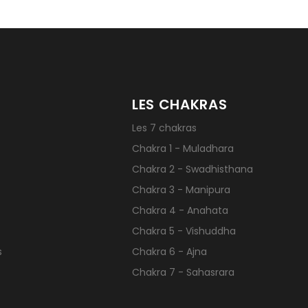
LES CHAKRAS
Les 7 chakras
Chakra 1 - Muladhara
Chakra 2 - Swadhisthana
Chakra 3 - Manipura
Chakra 4 - Anahata
Chakra 5 - Vishuddha
s
Chakra 6 - Ajna
Chakra 7 - Sahasrara