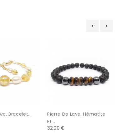
‹
›
wa, Bracelet...
Pierre De Lave, Hématite
Lapis La
34,00 €
Et...
32,00 €