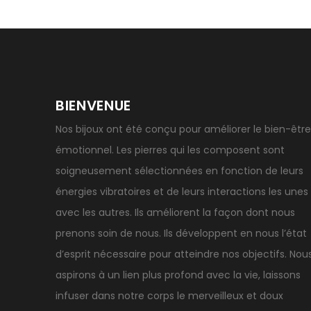
BIENVENUE
Nos bijoux ont été conçu pour améliorer le bien-être
émotionnel. Les pierres qui les composent sont
soigneusement sélectionnées en fonction de leurs
énergies vibratoires et de leurs interactions les unes
avec les autres. Ils améliorent la façon dont nous
prenons soin de nous. Ils développent en nous l’état
d’esprit nécessaire pour atteindre nos objectifs. Nou
aspirons à un lien plus profond avec la vie, laissons
infuser dans notre corps le merveilleux et doux