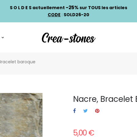
-25%
S O L D E S actuellement
sur TOUS les articles
CODE
:
SOLD26-20
Bracelet baroque
Nacre, Bracelet
5,00 €