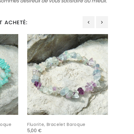
ommes désireux de vous satisfaire au mieux.
T ACHETÉ:
‹
›
roque
Fluorite, Bracelet Baroque
Aigue-M
5,00 €
8,00 €