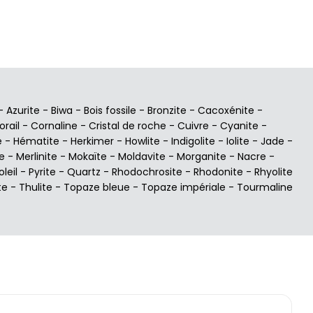
-
Azurite
-
Biwa
-
Bois fossile
-
Bronzite
-
Cacoxénite
-
orail
-
Cornaline
-
Cristal de roche
-
Cuivre
-
Cyanite
-
e
-
Hématite
-
Herkimer
-
Howlite
-
Indigolite
-
Iolite
-
Jade
-
e
-
Merlinite
-
Mokaïte
-
Moldavite
-
Morganite
-
Nacre
-
oleil
-
Pyrite
-
Quartz
-
Rhodochrosite
-
Rhodonite
-
Rhyolite
te
-
Thulite
-
Topaze bleue
-
Topaze impériale
-
Tourmaline