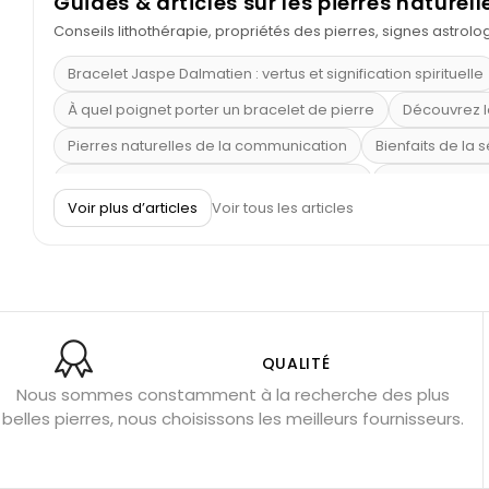
Guides & articles sur les pierres naturell
Conseils lithothérapie, propriétés des pierres, signes astrol
Bracelet Jaspe Dalmatien : vertus et signification spirituelle
À quel poignet porter un bracelet de pierre
Découvrez l
Pierres naturelles de la communication
Bienfaits de la 
Obsidienne dorée : vertus et signification
11 pierres se
Voir plus d’articles
Voir tous les articles
Pierre de lave : propriétés et bienfaits
Cornaline : prop
Shungite : purification et protection
Bagues en labradori
Aigue-marine : propriétés et couleurs
Pierres de souci 
Bracelets anti-stress en pierre
Pierre de lune : bienfaits
Obsidienne noire : danger ?
Guide des pierres de prote
QUALITÉ
Nous sommes constamment à la recherche des plus
Pierres pour les examens
Pierres anti-déprime
Mieu
belles pierres, nous choisissons les meilleurs fournisseurs.
Porter l’œil de tigre
Ouvrir les chakras
Géode d’amét