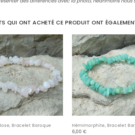
résenter des différences avec la photo,
néanmoins nous s
NTS QUI ONT ACHETÉ CE PRODUIT ONT ÉGALEMEN
Rose, Bracelet Baroque
Hémimorphite, Bracelet Ba
6,00 €