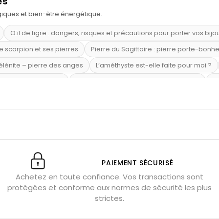
es
ogiques et bien-être énergétique.
Œil de tigre : dangers, risques et précautions pour porter vos bijo
e scorpion et ses pierres
Pierre du Sagittaire : pierre porte-bonh
sélénite – pierre des anges
L’améthyste est-elle faite pour moi ?
mi-précieuses bleues
Véritable citrine naturelle non chauffée
Où
riétés magiques
Capricorne : quelles pierres choisir
Quartz ros
te argent 925
Tourmaline noire : danger et vertus
Lapis lazuli 
et anxiété
Pierres pour la confiance en soi
Pierres pour attirer 
Labradorite : pouvoirs et effets
Pierres de naissance par mois
ction
Associer l’œil de tigre
Porter plusieurs bracelets de pier
PAIEMENT SÉCURISÉ
Achetez en toute confiance. Vos transactions sont
x gérer ses émotions
Pierres pour l’automne
Bijoux de médita
protégées et conforme aux normes de sécurité les plus
hyste géante
Pierres naturelles contre le stress
Qu’est-ce q
strictes.