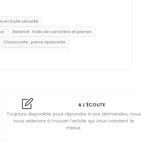
ux en toute sécurité
eur
Balance : traits de caractère et pierres
Chrysocolle : pierre apaisante
 placer la citrine dans la maison
e : douceur et apaisement
: propriétés et précautions
Citrine : propriétés magiques
l’amour
Dormir avec l’œil de tigre ?
Dormir avec des pierres
res
Fluorite : pierre la plus colorée
A L'ÉCOUTE
Toujours disponible pour répondre à vos demandes, nous
tion
Bracelets de perles pour homme
vous aiderons à trouver l'article qui vous convient le
u’une gemme ?
Signification des pierres de naissance
mieux.