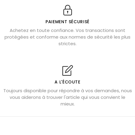
Véritable citrine naturelle non chauffée
Où placer la citrine dans la maison
PAIEMENT SÉCURISÉ
Pierre de lave : propriétés et bienfaits
Achetez en toute confiance. Vos transactions sont
protégées et conforme aux normes de sécurité les plus
Cornaline : propriétés magiques
strictes.
Capricorne : quelles pierres choisir
Quartz rose : douceur et apaisement
Shungite : purification et protection
Bagues en labradorite argent 925
A L'ÉCOUTE
Tourmaline noire : danger et vertus
Toujours disponible pour répondre à vos demandes, nous
Lapis lazuli : propriétés et précautions
vous aiderons à trouver l'article qui vous convient le
mieux.
Citrine : propriétés magiques
Aigue-marine : propriétés et couleurs
Pierres de souci et anxiété