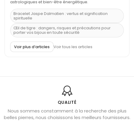
astrologiques et bien-être énergétique.
Bracelet Jaspe Dalmatien : vertus et signification
spirituelle
Œil de tigre : dangers, risques et précautions pour
porter vos bijoux en toute sécurité
À quel poignet porter un bracelet de pierre
Voir plus d’articles
Voir tous les articles
Découvrez le scorpion et ses pierres
Pierre du Sagittaire : pierre porte-bonheur
Balance : traits de caractère et pierres
Pierres naturelles de la communication
Bienfaits de la sélénite – pierre des anges
L’améthyste est-elle faite pour moi ?
QUALITÉ
Nous sommes constamment à la recherche des plus
Chrysocolle : pierre apaisante
belles pierres, nous choisissons les meilleurs fournisseurs.
Obsidienne dorée : vertus et signification
11 pierres semi-précieuses bleues