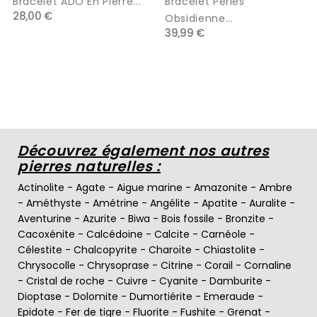
Bracelet ADO En Pierre...
Bracelet Perles
28,00 €
Obsidienne...
39,99 €
Découvrez également nos autres
pierres naturelles :
Actinolite
-
Agate
-
Aigue marine
-
Amazonite
-
Ambre
-
Améthyste
-
Amétrine
-
Angélite
-
Apatite
-
Auralite
-
Aventurine
-
Azurite
-
Biwa
-
Bois fossile
-
Bronzite
-
Cacoxénite
-
Calcédoine
-
Calcite
-
Carnéole
-
Célestite
-
Chalcopyrite
-
Charoïte
-
Chiastolite
-
Chrysocolle
-
Chrysoprase
-
Citrine
-
Corail
-
Cornaline
-
Cristal de roche
-
Cuivre
-
Cyanite
-
Damburite
-
Dioptase
-
Dolomite
-
Dumortiérite
-
Emeraude
-
Epidote
-
Fer de tigre
-
Fluorite
-
Fushite
-
Grenat
-