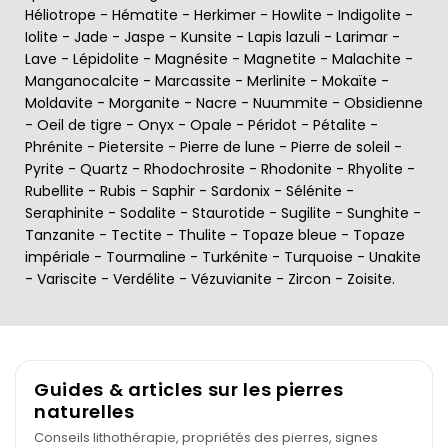
Héliotrope
-
Hématite
-
Herkimer
-
Howlite
-
Indigolite
-
Iolite
-
Jade
-
Jaspe
-
Kunsite
-
Lapis lazuli
-
Larimar
-
Lave
-
Lépidolite
-
Magnésite
-
Magnetite
-
Malachite
-
Manganocalcite
-
Marcassite
-
Merlinite
-
Mokaïte
-
Moldavite
-
Morganite
-
Nacre
-
Nuummite
-
Obsidienne
-
Oeil de tigre
-
Onyx
-
Opale
-
Péridot
-
Pétalite
-
Phrénite
-
Pietersite
-
Pierre de lune
-
Pierre de soleil
-
Pyrite
-
Quartz
-
Rhodochrosite
-
Rhodonite
-
Rhyolite
-
Rubellite
-
Rubis
-
Saphir
-
Sardonix
-
Sélénite
-
Seraphinite
-
Sodalite
-
Staurotide
-
Sugilite
-
Sunghite
-
Tanzanite
-
Tectite
-
Thulite
-
Topaze bleue
-
Topaze
impériale
-
Tourmaline
-
Turkénite
-
Turquoise
-
Unakite
-
Variscite
-
Verdélite
-
Vézuvianite
-
Zircon
-
Zoisite
.
Guides & articles sur les pierres
naturelles
Conseils lithothérapie, propriétés des pierres, signes