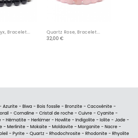
yx, Bracelet...
Quartz Rose, Bracelet...
Abondan
32,00 €
-...
32,00 €
-
Azurite
-
Biwa
-
Bois fossile
-
Bronzite
-
Cacoxénite
-
orail
-
Cornaline
-
Cristal de roche
-
Cuivre
-
Cyanite
-
e
-
Hématite
-
Herkimer
-
Howlite
-
Indigolite
-
Iolite
-
Jade
-
e
-
Merlinite
-
Mokaïte
-
Moldavite
-
Morganite
-
Nacre
-
oleil
-
Pyrite
-
Quartz
-
Rhodochrosite
-
Rhodonite
-
Rhyolite