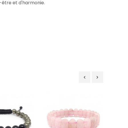
-être et d'harmonie.
‹
›