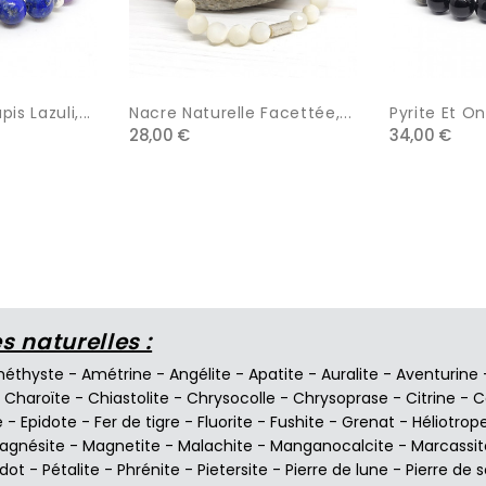
s Lazuli,...
Nacre Naturelle Facettée,...
Pyrite Et On
28,00 €
34,00 €
 naturelles :
éthyste
-
Amétrine
-
Angélite
-
Apatite
-
Auralite
-
Aventurine
-
Charoïte
-
Chiastolite
-
Chrysocolle
-
Chrysoprase
-
Citrine
-
C
e
-
Epidote
-
Fer de tigre
-
Fluorite
-
Fushite
-
Grenat
-
Héliotrop
agnésite
-
Magnetite
-
Malachite
-
Manganocalcite
-
Marcassit
idot
-
Pétalite
-
Phrénite
-
Pietersite
-
Pierre de lune
-
Pierre de s