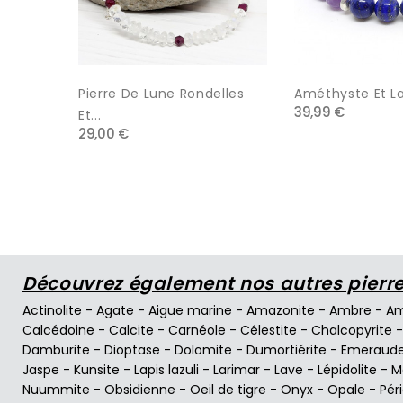
Pierre De Lune Rondelles
Améthyste Et Lapi
39,99 €
Et...
29,00 €
Découvrez également nos autres pierres
Actinolite
-
Agate
-
Aigue marine
-
Amazonite
-
Ambre
-
Am
Calcédoine
-
Calcite
-
Carnéole
-
Célestite
-
Chalcopyrite
Damburite
-
Dioptase
-
Dolomite
-
Dumortiérite
-
Emeraud
Jaspe
-
Kunsite
-
Lapis lazuli
-
Larimar
-
Lave
-
Lépidolite
-
M
Nuummite
-
Obsidienne
-
Oeil de tigre
-
Onyx
-
Opale
-
Pér