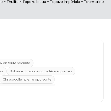
te
-
Thulite
-
Topaze bleue
-
Topaze impériale
-
Tourmaline
ux en toute sécurité
eur
Balance : traits de caractère et pierres
Chrysocolle : pierre apaisante
 placer la citrine dans la maison
e : douceur et apaisement
: propriétés et précautions
Citrine : propriétés magiques