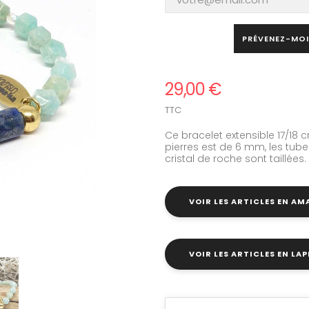
PRÉVENEZ-MOI
29,00 €
TTC
Ce bracelet extensible 17/18 c
pierres est de 6 mm, les tube
cristal de roche sont taillées.
VOIR LES ARTICLES EN A
VOIR LES ARTICLES EN LAP