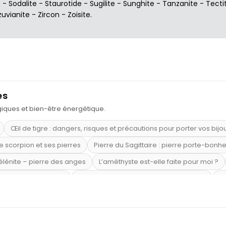
e
-
Sodalite
-
Staurotide
-
Sugilite
-
Sunghite
-
Tanzanite
-
Tecti
zuvianite
-
Zircon
-
Zoisite
.
es
ogiques et bien-être énergétique.
Œil de tigre : dangers, risques et précautions pour porter vos bijo
e scorpion et ses pierres
Pierre du Sagittaire : pierre porte-bonh
sélénite – pierre des anges
L’améthyste est-elle faite pour moi ?
mi-précieuses bleues
Véritable citrine naturelle non chauffée
Où
riétés magiques
Capricorne : quelles pierres choisir
Quartz ros
te argent 925
Tourmaline noire : danger et vertus
Lapis lazuli 