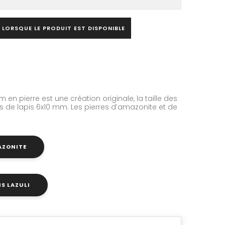
 LORSQUE LE PRODUIT EST DISPONIBLE
m en pierre est une création originale, la taille des
s de lapis 6x10 mm. Les pierres d’amazonite et de
MAZONITE
IS LAZULI