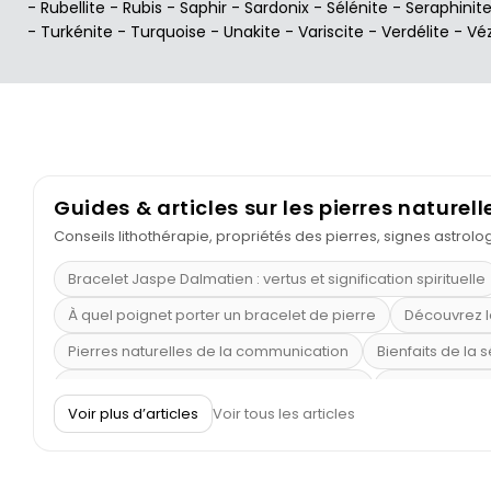
-
Rubellite
-
Rubis
-
Saphir
-
Sardonix
-
Sélénite
-
Seraphinit
-
Turkénite
-
Turquoise
-
Unakite
-
Variscite
-
Verdélite
-
Vé
Guides & articles sur les pierres naturell
Conseils lithothérapie, propriétés des pierres, signes astrol
Bracelet Jaspe Dalmatien : vertus et signification spirituelle
À quel poignet porter un bracelet de pierre
Découvrez l
Pierres naturelles de la communication
Bienfaits de la 
Obsidienne dorée : vertus et signification
11 pierres se
Voir plus d’articles
Voir tous les articles
Pierre de lave : propriétés et bienfaits
Cornaline : prop
Shungite : purification et protection
Bagues en labradori