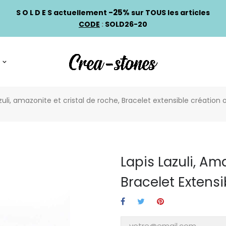
-25%
S O L D E S actuellement
sur TOUS les articles
CODE
:
SOLD26-20
azuli, amazonite et cristal de roche, Bracelet extensible création o
Lapis Lazuli, Am
Bracelet Extensi