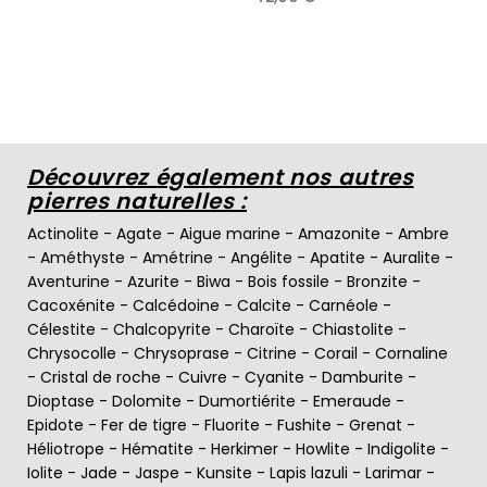
Découvrez également nos autres
pierres naturelles :
Actinolite
-
Agate
-
Aigue marine
-
Amazonite
-
Ambre
-
Améthyste
-
Amétrine
-
Angélite
-
Apatite
-
Auralite
-
Aventurine
-
Azurite
-
Biwa
-
Bois fossile
-
Bronzite
-
Cacoxénite
-
Calcédoine
-
Calcite
-
Carnéole
-
Célestite
-
Chalcopyrite
-
Charoïte
-
Chiastolite
-
Chrysocolle
-
Chrysoprase
-
Citrine
-
Corail
-
Cornaline
-
Cristal de roche
-
Cuivre
-
Cyanite
-
Damburite
-
Dioptase
-
Dolomite
-
Dumortiérite
-
Emeraude
-
Epidote
-
Fer de tigre
-
Fluorite
-
Fushite
-
Grenat
-
Héliotrope
-
Hématite
-
Herkimer
-
Howlite
-
Indigolite
-
Iolite
-
Jade
-
Jaspe
-
Kunsite
-
Lapis lazuli
-
Larimar
-