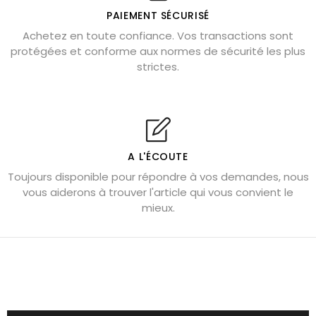
Où placer la citrine dans la maison
PAIEMENT SÉCURISÉ
Pierre de lave : propriétés et bienfaits
Achetez en toute confiance. Vos transactions sont
protégées et conforme aux normes de sécurité les plus
Cornaline : propriétés magiques
strictes.
Capricorne : quelles pierres choisir
Quartz rose : douceur et apaisement
Shungite : purification et protection
Bagues en labradorite argent 925
A L'ÉCOUTE
Tourmaline noire : danger et vertus
Toujours disponible pour répondre à vos demandes, nous
Lapis lazuli : propriétés et précautions
vous aiderons à trouver l'article qui vous convient le
mieux.
Citrine : propriétés magiques
Aigue-marine : propriétés et couleurs
Pierres de souci et anxiété
Pierres pour la confiance en soi
Pierres pour attirer l’amour