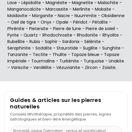
Lave
-
Lépidolite
-
Magnésite
-
Magnetite
-
Malachite
-
Manganocalcite
-
Marcassite
-
Merlinite
-
Mokaïte
-
Moldavite
-
Morganite
-
Nacre
-
Nuummite
-
Obsidienne
-
Oeil de tigre
-
Onyx
-
Opale
-
Péridot
-
Pétalite
-
Phrénite
-
Pietersite
-
Pierre de lune
-
Pierre de soleil
-
Pyrite
-
Quartz
-
Rhodochrosite
-
Rhodonite
-
Rhyolite
-
Rubellite
-
Rubis
-
Saphir
-
Sardonix
-
Sélénite
-
Seraphinite
-
Sodalite
-
Staurotide
-
Sugilite
-
Sunghite
-
Tanzanite
-
Tectite
-
Thulite
-
Topaze bleue
-
Topaze
impériale
-
Tourmaline
-
Turkénite
-
Turquoise
-
Unakite
-
Variscite
-
Verdélite
-
Vézuvianite
-
Zircon
-
Zoisite
.
Guides & articles sur les pierres
naturelles
Conseils lithothérapie, propriétés des pierres, signes
astrologiques et bien-être énergétique.
Bracelet Jaspe Dalmatien : vertus et signification