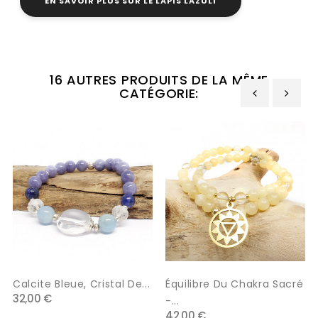
EN SAVOIR PLUS SUR LE LAPIS LAZULI
16 AUTRES PRODUITS DE LA MÊME
CATÉGORIE:
‹
›
Calcite Bleue, Cristal De...
Équilibre Du Chakra Sacré
32,00 €
-...
42,00 €