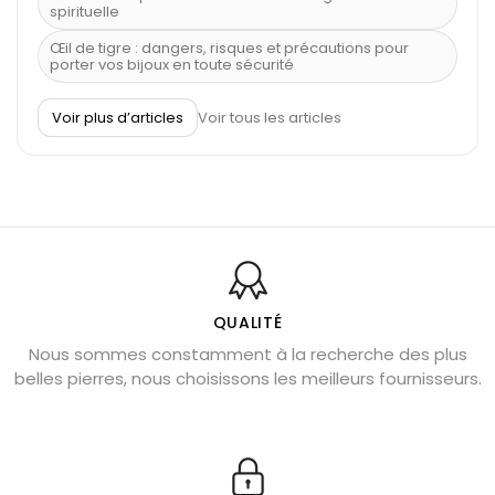
spirituelle
Œil de tigre : dangers, risques et précautions pour
porter vos bijoux en toute sécurité
À quel poignet porter un bracelet de pierre
Voir plus d’articles
Voir tous les articles
Découvrez le scorpion et ses pierres
Pierre du Sagittaire : pierre porte-bonheur
Balance : traits de caractère et pierres
Pierres naturelles de la communication
Bienfaits de la sélénite – pierre des anges
L’améthyste est-elle faite pour moi ?
QUALITÉ
Nous sommes constamment à la recherche des plus
Chrysocolle : pierre apaisante
belles pierres, nous choisissons les meilleurs fournisseurs.
Obsidienne dorée : vertus et signification
11 pierres semi-précieuses bleues
Véritable citrine naturelle non chauffée