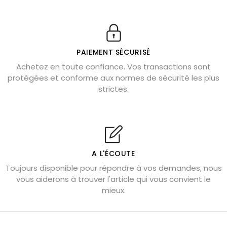
11 pierres semi-précieuses bleues
Véritable citrine naturelle non chauffée
Où placer la citrine dans la maison
PAIEMENT SÉCURISÉ
Pierre de lave : propriétés et bienfaits
Achetez en toute confiance. Vos transactions sont
protégées et conforme aux normes de sécurité les plus
Cornaline : propriétés magiques
strictes.
Capricorne : quelles pierres choisir
Quartz rose : douceur et apaisement
Shungite : purification et protection
Bagues en labradorite argent 925
A L'ÉCOUTE
Tourmaline noire : danger et vertus
Toujours disponible pour répondre à vos demandes, nous
Lapis lazuli : propriétés et précautions
vous aiderons à trouver l'article qui vous convient le
mieux.
Citrine : propriétés magiques
Aigue-marine : propriétés et couleurs