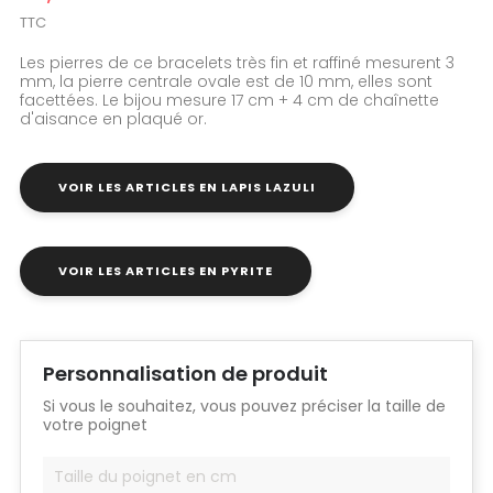
TTC
Les pierres de ce bracelets très fin et raffiné mesurent 3
mm, la pierre centrale ovale est de 10 mm, elles sont
facettées. Le bijou mesure 17 cm + 4 cm de chaînette
d'aisance en plaqué or.
VOIR LES ARTICLES EN LAPIS LAZULI
VOIR LES ARTICLES EN PYRITE
Personnalisation de produit
Si vous le souhaitez, vous pouvez préciser la taille de
votre poignet