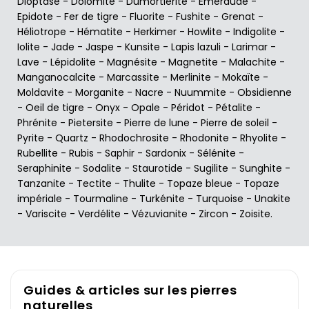
Dioptase
-
Dolomite
-
Dumortiérite
-
Emeraude
-
Epidote
-
Fer de tigre
-
Fluorite
-
Fushite
-
Grenat
-
Héliotrope
-
Hématite
-
Herkimer
-
Howlite
-
Indigolite
-
Iolite
-
Jade
-
Jaspe
-
Kunsite
-
Lapis lazuli
-
Larimar
-
Lave
-
Lépidolite
-
Magnésite
-
Magnetite
-
Malachite
-
Manganocalcite
-
Marcassite
-
Merlinite
-
Mokaïte
-
Moldavite
-
Morganite
-
Nacre
-
Nuummite
-
Obsidienne
-
Oeil de tigre
-
Onyx
-
Opale
-
Péridot
-
Pétalite
-
Phrénite
-
Pietersite
-
Pierre de lune
-
Pierre de soleil
-
Pyrite
-
Quartz
-
Rhodochrosite
-
Rhodonite
-
Rhyolite
-
Rubellite
-
Rubis
-
Saphir
-
Sardonix
-
Sélénite
-
Seraphinite
-
Sodalite
-
Staurotide
-
Sugilite
-
Sunghite
-
Tanzanite
-
Tectite
-
Thulite
-
Topaze bleue
-
Topaze
impériale
-
Tourmaline
-
Turkénite
-
Turquoise
-
Unakite
-
Variscite
-
Verdélite
-
Vézuvianite
-
Zircon
-
Zoisite
.
Guides & articles sur les pierres
naturelles