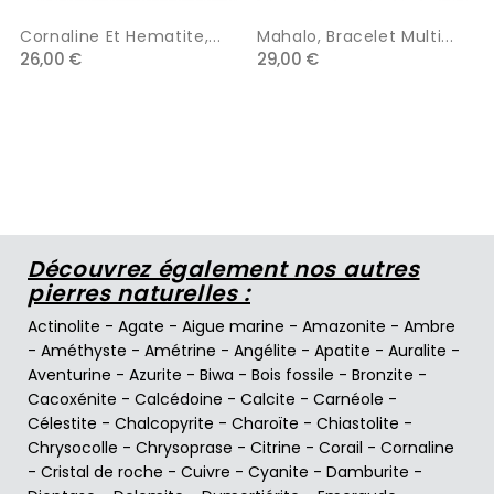
Cornaline Et Hematite,...
Mahalo, Bracelet Multi...
26,00 €
29,00 €
Découvrez également nos autres
pierres naturelles :
Actinolite
-
Agate
-
Aigue marine
-
Amazonite
-
Ambre
-
Améthyste
-
Amétrine
-
Angélite
-
Apatite
-
Auralite
-
Aventurine
-
Azurite
-
Biwa
-
Bois fossile
-
Bronzite
-
Cacoxénite
-
Calcédoine
-
Calcite
-
Carnéole
-
Célestite
-
Chalcopyrite
-
Charoïte
-
Chiastolite
-
Chrysocolle
-
Chrysoprase
-
Citrine
-
Corail
-
Cornaline
-
Cristal de roche
-
Cuivre
-
Cyanite
-
Damburite
-