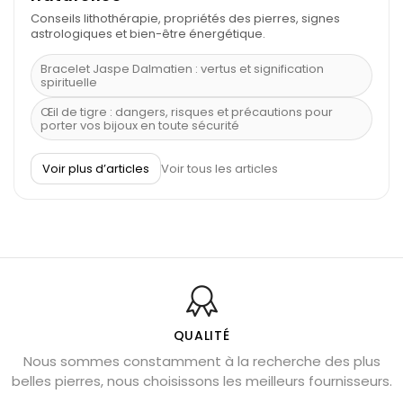
Conseils lithothérapie, propriétés des pierres, signes
astrologiques et bien-être énergétique.
Bracelet Jaspe Dalmatien : vertus et signification
spirituelle
Œil de tigre : dangers, risques et précautions pour
porter vos bijoux en toute sécurité
À quel poignet porter un bracelet de pierre
Voir plus d’articles
Voir tous les articles
Découvrez le scorpion et ses pierres
Pierre du Sagittaire : pierre porte-bonheur
Balance : traits de caractère et pierres
Pierres naturelles de la communication
Bienfaits de la sélénite – pierre des anges
L’améthyste est-elle faite pour moi ?
QUALITÉ
Nous sommes constamment à la recherche des plus
Chrysocolle : pierre apaisante
belles pierres, nous choisissons les meilleurs fournisseurs.
Obsidienne dorée : vertus et signification