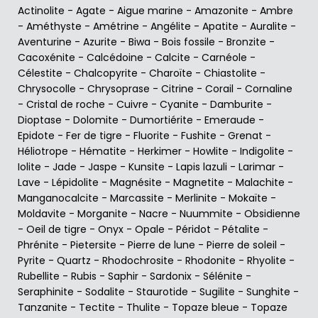
Actinolite
-
Agate
-
Aigue marine
-
Amazonite
-
Ambre
-
Améthyste
-
Amétrine
-
Angélite
-
Apatite
-
Auralite
-
Aventurine
-
Azurite
-
Biwa
-
Bois fossile
-
Bronzite
-
Cacoxénite
-
Calcédoine
-
Calcite
-
Carnéole
-
Célestite
-
Chalcopyrite
-
Charoïte
-
Chiastolite
-
Chrysocolle
-
Chrysoprase
-
Citrine
-
Corail
-
Cornaline
-
Cristal de roche
-
Cuivre
-
Cyanite
-
Damburite
-
Dioptase
-
Dolomite
-
Dumortiérite
-
Emeraude
-
Epidote
-
Fer de tigre
-
Fluorite
-
Fushite
-
Grenat
-
Héliotrope
-
Hématite
-
Herkimer
-
Howlite
-
Indigolite
-
Iolite
-
Jade
-
Jaspe
-
Kunsite
-
Lapis lazuli
-
Larimar
-
Lave
-
Lépidolite
-
Magnésite
-
Magnetite
-
Malachite
-
Manganocalcite
-
Marcassite
-
Merlinite
-
Mokaïte
-
Moldavite
-
Morganite
-
Nacre
-
Nuummite
-
Obsidienne
-
Oeil de tigre
-
Onyx
-
Opale
-
Péridot
-
Pétalite
-
Phrénite
-
Pietersite
-
Pierre de lune
-
Pierre de soleil
-
Pyrite
-
Quartz
-
Rhodochrosite
-
Rhodonite
-
Rhyolite
-
Rubellite
-
Rubis
-
Saphir
-
Sardonix
-
Sélénite
-
Seraphinite
-
Sodalite
-
Staurotide
-
Sugilite
-
Sunghite
-
Tanzanite
-
Tectite
-
Thulite
-
Topaze bleue
-
Topaze