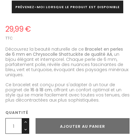
PRÉVENEZ-MOI LORSQUE LE PRODUIT EST DISPONIBLE
29,99 €
TTC
Découvrez la beauté naturelle de ce
Bracelet en perles
de 6 mm en Chrysocolle Shattuckite de qualité AA
, un
bijou élégant et intemporel. Chaque perle de 6 mm,
parfaitement polie, révèle des nuances fascinantes de
bleu, vert et turquoise, évoquant des paysages minéraux
uniques.
Ce bracelet est conçu pour s'adapter à un tour de
poignet de
16 à 18 cm
, offrant un confort optimal et un
style qui se marie facilement avec toutes vos tenues, des
plus décontractées aux plus sophistiquées.
QUANTITÉ
AJOUTER AU PANIER