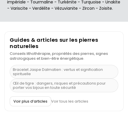
impériale
-
Tourmaline
-
Turkénite
-
Turquoise
-
Unakite
-
Variscite
-
Verdélite
-
Vézuvianite
-
Zircon
-
Zoisite
.
Guides & articles sur les pierres
naturelles
Conseils lithothérapie, propriétés des pierres, signes
astrologiques et bien-être énergétique.
Bracelet Jaspe Dalmatien : vertus et signification
spirituelle
Œil de tigre : dangers, risques et précautions pour
porter vos bijoux en toute sécurité
À quel poignet porter un bracelet de pierre
Voir plus d’articles
Voir tous les articles
Découvrez le scorpion et ses pierres
Pierre du Sagittaire : pierre porte-bonheur
Balance : traits de caractère et pierres