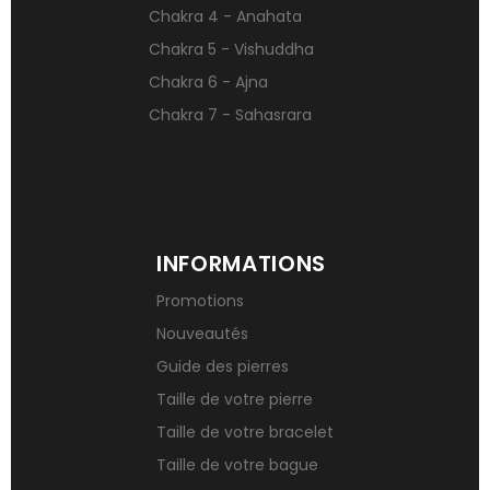
Chakra 4 - Anahata
Chakra 5 - Vishuddha
Chakra 6 - Ajna
Chakra 7 - Sahasrara
INFORMATIONS
Promotions
Nouveautés
Guide des pierres
Taille de votre pierre
Taille de votre bracelet
Taille de votre bague