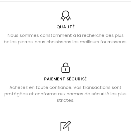
Pierres naturelles de la communication
Bienfaits de la sélénite – pierre des anges
L’améthyste est-elle faite pour moi ?
QUALITÉ
Nous sommes constamment à la recherche des plus
Chrysocolle : pierre apaisante
belles pierres, nous choisissons les meilleurs fournisseurs.
Obsidienne dorée : vertus et signification
11 pierres semi-précieuses bleues
Véritable citrine naturelle non chauffée
Où placer la citrine dans la maison
PAIEMENT SÉCURISÉ
Pierre de lave : propriétés et bienfaits
Achetez en toute confiance. Vos transactions sont
protégées et conforme aux normes de sécurité les plus
Cornaline : propriétés magiques
strictes.
Capricorne : quelles pierres choisir
Quartz rose : douceur et apaisement
Shungite : purification et protection