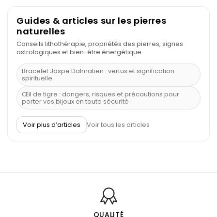
Guides & articles sur les pierres
naturelles
Conseils lithothérapie, propriétés des pierres, signes
astrologiques et bien-être énergétique.
Bracelet Jaspe Dalmatien : vertus et signification
spirituelle
Œil de tigre : dangers, risques et précautions pour
porter vos bijoux en toute sécurité
À quel poignet porter un bracelet de pierre
Voir plus d’articles
Voir tous les articles
Découvrez le scorpion et ses pierres
Pierre du Sagittaire : pierre porte-bonheur
Balance : traits de caractère et pierres
Pierres naturelles de la communication
Bienfaits de la sélénite – pierre des anges
L’améthyste est-elle faite pour moi ?
QUALITÉ