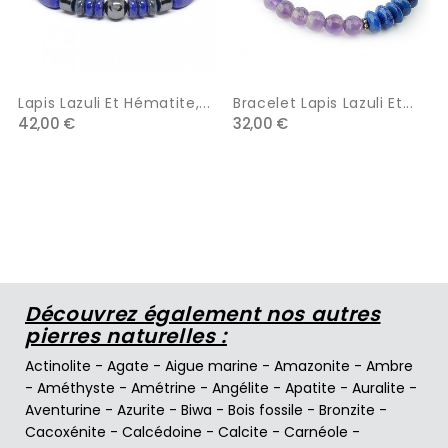
Lapis Lazuli Et Hématite,...
Bracelet Lapis Lazuli Et...
42,00 €
32,00 €
Découvrez également nos autres
pierres naturelles :
Actinolite
-
Agate
-
Aigue marine
-
Amazonite
-
Ambre
-
Améthyste
-
Amétrine
-
Angélite
-
Apatite
-
Auralite
-
Aventurine
-
Azurite
-
Biwa
-
Bois fossile
-
Bronzite
-
Cacoxénite
-
Calcédoine
-
Calcite
-
Carnéole
-