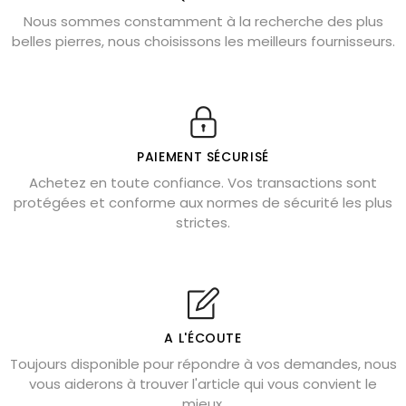
Nous sommes constamment à la recherche des plus
Chrysocolle : pierre apaisante
belles pierres, nous choisissons les meilleurs fournisseurs.
Obsidienne dorée : vertus et signification
11 pierres semi-précieuses bleues
Véritable citrine naturelle non chauffée
Où placer la citrine dans la maison
PAIEMENT SÉCURISÉ
Pierre de lave : propriétés et bienfaits
Achetez en toute confiance. Vos transactions sont
protégées et conforme aux normes de sécurité les plus
Cornaline : propriétés magiques
strictes.
Capricorne : quelles pierres choisir
Quartz rose : douceur et apaisement
Shungite : purification et protection
Bagues en labradorite argent 925
A L'ÉCOUTE
Tourmaline noire : danger et vertus
Toujours disponible pour répondre à vos demandes, nous
Lapis lazuli : propriétés et précautions
vous aiderons à trouver l'article qui vous convient le
mieux.