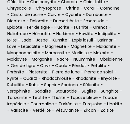
Célestite
-
Chalcopyrite
-
Charoïte
-
Chiastolite
-
Chrysocolle
-
Chrysoprase
-
Citrine
-
Corail
-
Cornaline
-
Cristal de roche
-
Cuivre
-
Cyanite
-
Damburite
-
Dioptase
-
Dolomite
-
Dumortiérite
-
Emeraude
-
Epidote
-
Fer de tigre
-
Fluorite
-
Fushite
-
Grenat
-
Héliotrope
-
Hématite
-
Herkimer
-
Howlite
-
Indigolite
-
Iolite
-
Jade
-
Jaspe
-
Kunsite
-
Lapis lazuli
-
Larimar
-
Lave
-
Lépidolite
-
Magnésite
-
Magnetite
-
Malachite
-
Manganocalcite
-
Marcassite
-
Merlinite
-
Mokaïte
-
Moldavite
-
Morganite
-
Nacre
-
Nuummite
-
Obsidienne
-
Oeil de tigre
-
Onyx
-
Opale
-
Péridot
-
Pétalite
-
Phrénite
-
Pietersite
-
Pierre de lune
-
Pierre de soleil
-
Pyrite
-
Quartz
-
Rhodochrosite
-
Rhodonite
-
Rhyolite
-
Rubellite
-
Rubis
-
Saphir
-
Sardonix
-
Sélénite
-
Seraphinite
-
Sodalite
-
Staurotide
-
Sugilite
-
Sunghite
-
Tanzanite
-
Tectite
-
Thulite
-
Topaze bleue
-
Topaze
impériale
-
Tourmaline
-
Turkénite
-
Turquoise
-
Unakite
-
Variscite
-
Verdélite
-
Vézuvianite
-
Zircon
-
Zoisite
.