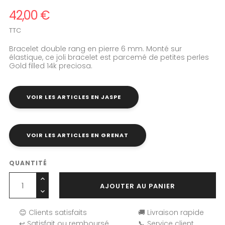
42,00 €
TTC
Bracelet double rang en pierre 6 mm. Monté sur
élastique, ce joli bracelet est parcemé de petites perles
Gold filled 14k preciosa.
VOIR LES ARTICLES EN JASPE
VOIR LES ARTICLES EN GRENAT
QUANTITÉ
AJOUTER AU PANIER
😊 Clients satisfaits
🚚 Livraison rapide
↩️ Satisfait ou remboursé
📞 Service client