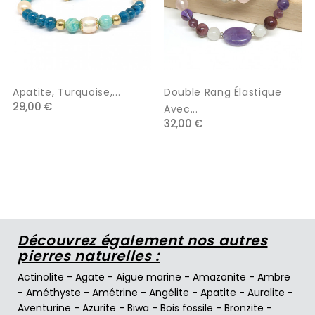
Apatite, Turquoise,...
Double Rang Élastique
29,00 €
Avec...
32,00 €
Découvrez également nos autres
pierres naturelles :
Actinolite
-
Agate
-
Aigue marine
-
Amazonite
-
Ambre
-
Améthyste
-
Amétrine
-
Angélite
-
Apatite
-
Auralite
-
Aventurine
-
Azurite
-
Biwa
-
Bois fossile
-
Bronzite
-