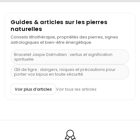
Guides & articles sur les pierres
naturelles
Conseils lithothérapie, propriétés des pierres, signes
astrologiques et bien-être énergétique.
Bracelet Jaspe Dalmatien : vertus et signification
spirituelle
Œil de tigre : dangers, risques et précautions pour
porter vos bijoux en toute sécurité
À quel poignet porter un bracelet de pierre
Voir plus d’articles
Voir tous les articles
Découvrez le scorpion et ses pierres
Pierre du Sagittaire : pierre porte-bonheur
Balance : traits de caractère et pierres
Pierres naturelles de la communication
Bienfaits de la sélénite – pierre des anges