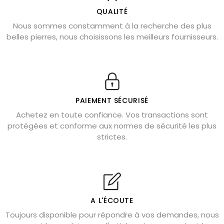
L’améthyste est-elle faite pour moi ?
QUALITÉ
Nous sommes constamment à la recherche des plus
Chrysocolle : pierre apaisante
belles pierres, nous choisissons les meilleurs fournisseurs.
Obsidienne dorée : vertus et signification
11 pierres semi-précieuses bleues
Véritable citrine naturelle non chauffée
Où placer la citrine dans la maison
PAIEMENT SÉCURISÉ
Pierre de lave : propriétés et bienfaits
Achetez en toute confiance. Vos transactions sont
protégées et conforme aux normes de sécurité les plus
Cornaline : propriétés magiques
strictes.
Capricorne : quelles pierres choisir
Quartz rose : douceur et apaisement
Shungite : purification et protection
Bagues en labradorite argent 925
A L'ÉCOUTE
Tourmaline noire : danger et vertus
Toujours disponible pour répondre à vos demandes, nous