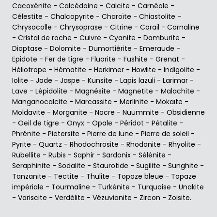
Cacoxénite
-
Calcédoine
-
Calcite
-
Carnéole
-
Célestite
-
Chalcopyrite
-
Charoïte
-
Chiastolite
-
Chrysocolle
-
Chrysoprase
-
Citrine
-
Corail
-
Cornaline
-
Cristal de roche
-
Cuivre
-
Cyanite
-
Damburite
-
Dioptase
-
Dolomite
-
Dumortiérite
-
Emeraude
-
Epidote
-
Fer de tigre
-
Fluorite
-
Fushite
-
Grenat
-
Héliotrope
-
Hématite
-
Herkimer
-
Howlite
-
Indigolite
-
Iolite
-
Jade
-
Jaspe
-
Kunsite
-
Lapis lazuli
-
Larimar
-
Lave
-
Lépidolite
-
Magnésite
-
Magnetite
-
Malachite
-
Manganocalcite
-
Marcassite
-
Merlinite
-
Mokaïte
-
Moldavite
-
Morganite
-
Nacre
-
Nuummite
-
Obsidienne
-
Oeil de tigre
-
Onyx
-
Opale
-
Péridot
-
Pétalite
-
Phrénite
-
Pietersite
-
Pierre de lune
-
Pierre de soleil
-
Pyrite
-
Quartz
-
Rhodochrosite
-
Rhodonite
-
Rhyolite
-
Rubellite
-
Rubis
-
Saphir
-
Sardonix
-
Sélénite
-
Seraphinite
-
Sodalite
-
Staurotide
-
Sugilite
-
Sunghite
-
Tanzanite
-
Tectite
-
Thulite
-
Topaze bleue
-
Topaze
impériale
-
Tourmaline
-
Turkénite
-
Turquoise
-
Unakite
-
Variscite
-
Verdélite
-
Vézuvianite
-
Zircon
-
Zoisite
.