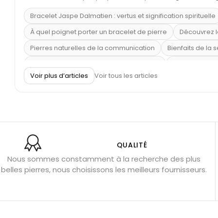
Bracelet Jaspe Dalmatien : vertus et signification spirituelle
À quel poignet porter un bracelet de pierre
Découvrez l
Pierres naturelles de la communication
Bienfaits de la 
Obsidienne dorée : vertus et signification
11 pierres se
Voir plus d’articles
Voir tous les articles
Pierre de lave : propriétés et bienfaits
Cornaline : prop
Shungite : purification et protection
Bagues en labradori
Aigue-marine : propriétés et couleurs
Pierres de souci 
Bracelets anti-stress en pierre
Pierre de lune : bienfaits
Obsidienne noire : danger ?
Guide des pierres de prote
QUALITÉ
Nous sommes constamment à la recherche des plus
Pierres pour les examens
Pierres anti-déprime
Mieu
belles pierres, nous choisissons les meilleurs fournisseurs.
Porter l’œil de tigre
Ouvrir les chakras
Géode d’amét