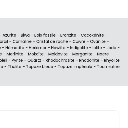
-
Azurite
-
Biwa
-
Bois fossile
-
Bronzite
-
Cacoxénite
-
orail
-
Cornaline
-
Cristal de roche
-
Cuivre
-
Cyanite
-
e
-
Hématite
-
Herkimer
-
Howlite
-
Indigolite
-
Iolite
-
Jade
-
e
-
Merlinite
-
Mokaïte
-
Moldavite
-
Morganite
-
Nacre
-
oleil
-
Pyrite
-
Quartz
-
Rhodochrosite
-
Rhodonite
-
Rhyolite
te
-
Thulite
-
Topaze bleue
-
Topaze impériale
-
Tourmaline