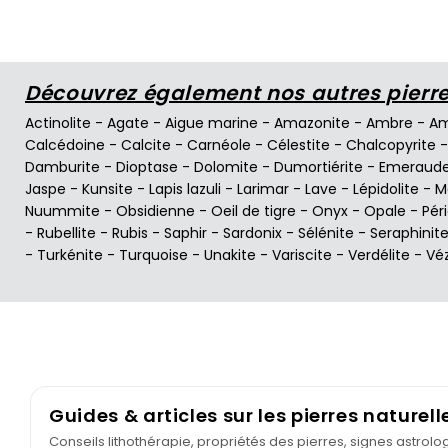
Découvrez également nos autres pierres
Actinolite
-
Agate
-
Aigue marine
-
Amazonite
-
Ambre
-
Am
Calcédoine
-
Calcite
-
Carnéole
-
Célestite
-
Chalcopyrite
Damburite
-
Dioptase
-
Dolomite
-
Dumortiérite
-
Emeraud
Jaspe
-
Kunsite
-
Lapis lazuli
-
Larimar
-
Lave
-
Lépidolite
-
M
Nuummite
-
Obsidienne
-
Oeil de tigre
-
Onyx
-
Opale
-
Pér
-
Rubellite
-
Rubis
-
Saphir
-
Sardonix
-
Sélénite
-
Seraphinit
-
Turkénite
-
Turquoise
-
Unakite
-
Variscite
-
Verdélite
-
Vé
Guides & articles sur les pierres naturell
Conseils lithothérapie, propriétés des pierres, signes astrol