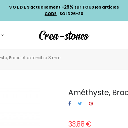
-25%
S O L D E S actuellement
sur TOUS les articles
CODE
:
SOLD26-20
te, Bracelet extensible 8 mm
Améthyste, Brac
33,88 €