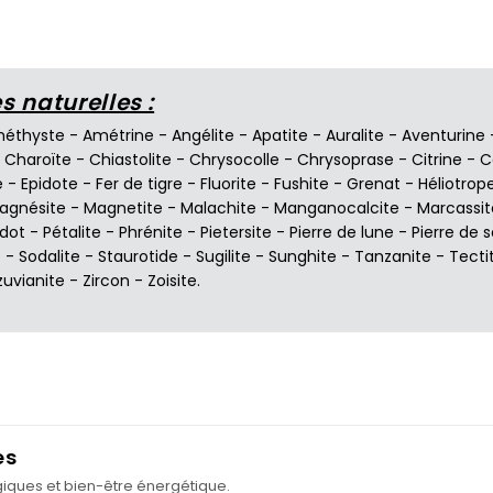
 naturelles :
éthyste
-
Amétrine
-
Angélite
-
Apatite
-
Auralite
-
Aventurine
-
Charoïte
-
Chiastolite
-
Chrysocolle
-
Chrysoprase
-
Citrine
-
C
e
-
Epidote
-
Fer de tigre
-
Fluorite
-
Fushite
-
Grenat
-
Héliotrop
agnésite
-
Magnetite
-
Malachite
-
Manganocalcite
-
Marcassit
idot
-
Pétalite
-
Phrénite
-
Pietersite
-
Pierre de lune
-
Pierre de s
e
-
Sodalite
-
Staurotide
-
Sugilite
-
Sunghite
-
Tanzanite
-
Tecti
zuvianite
-
Zircon
-
Zoisite
.
es
ogiques et bien-être énergétique.