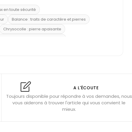
ux en toute sécurité
eur
Balance : traits de caractère et pierres
Chrysocolle : pierre apaisante
 placer la citrine dans la maison
e : douceur et apaisement
: propriétés et précautions
Citrine : propriétés magiques
l’amour
Dormir avec l’œil de tigre ?
Dormir avec des pierres
res
Fluorite : pierre la plus colorée
A L'ÉCOUTE
Toujours disponible pour répondre à vos demandes, nous
tion
Bracelets de perles pour homme
vous aiderons à trouver l'article qui vous convient le
u’une gemme ?
Signification des pierres de naissance
mieux.