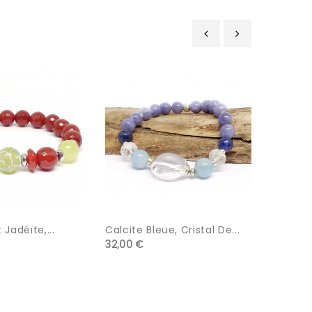
‹
›
 Jadéïte,...
Calcite Bleue, Cristal De...
Lave Do
32,00 €
26,00 €