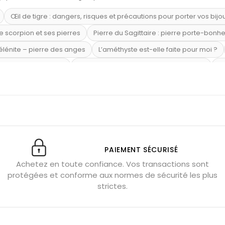
Œil de tigre : dangers, risques et précautions pour porter vos bijo
e scorpion et ses pierres
Pierre du Sagittaire : pierre porte-bonh
sélénite – pierre des anges
L’améthyste est-elle faite pour moi ?
mi-précieuses bleues
Véritable citrine naturelle non chauffée
Où
riétés magiques
Capricorne : quelles pierres choisir
Quartz ros
te argent 925
Tourmaline noire : danger et vertus
Lapis lazuli 
et anxiété
Pierres pour la confiance en soi
Pierres pour attirer 
Labradorite : pouvoirs et effets
Pierres de naissance par mois
ction
Associer l’œil de tigre
Porter plusieurs bracelets de pier
PAIEMENT SÉCURISÉ
Achetez en toute confiance. Vos transactions sont
x gérer ses émotions
Pierres pour l’automne
Bijoux de médita
protégées et conforme aux normes de sécurité les plus
hyste géante
Pierres naturelles contre le stress
Qu’est-ce q
strictes.