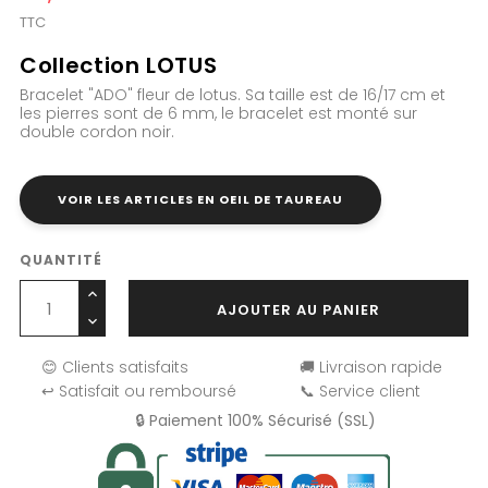
TTC
Collection LOTUS
Bracelet "ADO" fleur de lotus. Sa taille est de 16/17 cm et
les pierres sont de 6 mm, le bracelet est monté sur
double cordon noir.
VOIR LES ARTICLES EN OEIL DE TAUREAU
QUANTITÉ
AJOUTER AU PANIER
😊 Clients satisfaits
🚚 Livraison rapide
↩️ Satisfait ou remboursé
📞 Service client
🔒 Paiement 100% Sécurisé (SSL)