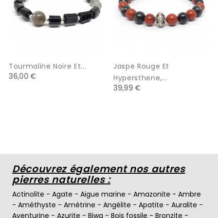
Tourmaline Noire Et...
Jaspe Rouge Et
36,00 €
Hypersthene,...
39,99 €
Découvrez également nos autres
pierres naturelles :
Actinolite
-
Agate
-
Aigue marine
-
Amazonite
-
Ambre
-
Améthyste
-
Amétrine
-
Angélite
-
Apatite
-
Auralite
-
Aventurine
-
Azurite
-
Biwa
-
Bois fossile
-
Bronzite
-