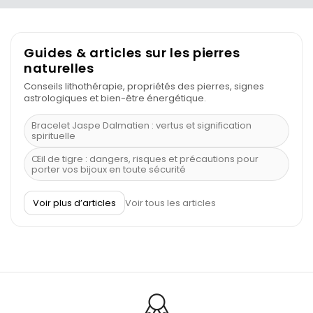
Guides & articles sur les pierres
naturelles
Conseils lithothérapie, propriétés des pierres, signes
astrologiques et bien-être énergétique.
Bracelet Jaspe Dalmatien : vertus et signification
spirituelle
Œil de tigre : dangers, risques et précautions pour
porter vos bijoux en toute sécurité
À quel poignet porter un bracelet de pierre
Voir plus d’articles
Voir tous les articles
Découvrez le scorpion et ses pierres
Pierre du Sagittaire : pierre porte-bonheur
Balance : traits de caractère et pierres
Pierres naturelles de la communication
Bienfaits de la sélénite – pierre des anges