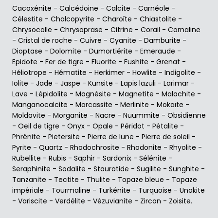
Cacoxénite
-
Calcédoine
-
Calcite
-
Carnéole
-
Célestite
-
Chalcopyrite
-
Charoïte
-
Chiastolite
-
Chrysocolle
-
Chrysoprase
-
Citrine
-
Corail
-
Cornaline
-
Cristal de roche
-
Cuivre
-
Cyanite
-
Damburite
-
Dioptase
-
Dolomite
-
Dumortiérite
-
Emeraude
-
Epidote
-
Fer de tigre
-
Fluorite
-
Fushite
-
Grenat
-
Héliotrope
-
Hématite
-
Herkimer
-
Howlite
-
Indigolite
-
Iolite
-
Jade
-
Jaspe
-
Kunsite
-
Lapis lazuli
-
Larimar
-
Lave
-
Lépidolite
-
Magnésite
-
Magnetite
-
Malachite
-
Manganocalcite
-
Marcassite
-
Merlinite
-
Mokaïte
-
Moldavite
-
Morganite
-
Nacre
-
Nuummite
-
Obsidienne
-
Oeil de tigre
-
Onyx
-
Opale
-
Péridot
-
Pétalite
-
Phrénite
-
Pietersite
-
Pierre de lune
-
Pierre de soleil
-
Pyrite
-
Quartz
-
Rhodochrosite
-
Rhodonite
-
Rhyolite
-
Rubellite
-
Rubis
-
Saphir
-
Sardonix
-
Sélénite
-
Seraphinite
-
Sodalite
-
Staurotide
-
Sugilite
-
Sunghite
-
Tanzanite
-
Tectite
-
Thulite
-
Topaze bleue
-
Topaze
impériale
-
Tourmaline
-
Turkénite
-
Turquoise
-
Unakite
-
Variscite
-
Verdélite
-
Vézuvianite
-
Zircon
-
Zoisite
.