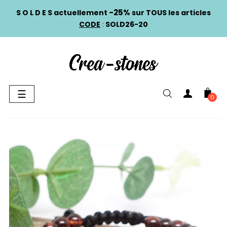
-25%
S O L D E S actuellement
sur TOUS les articles
CODE
:
SOLD26-20
Basculer
☰
0
la
navigation