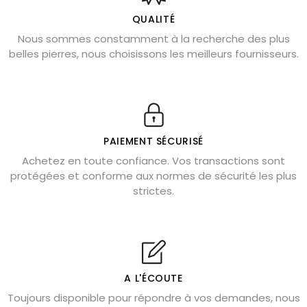
L’améthyste est-elle faite pour moi ?
QUALITÉ
Nous sommes constamment à la recherche des plus
Chrysocolle : pierre apaisante
belles pierres, nous choisissons les meilleurs fournisseurs.
Obsidienne dorée : vertus et signification
11 pierres semi-précieuses bleues
Véritable citrine naturelle non chauffée
Où placer la citrine dans la maison
PAIEMENT SÉCURISÉ
Pierre de lave : propriétés et bienfaits
Achetez en toute confiance. Vos transactions sont
protégées et conforme aux normes de sécurité les plus
Cornaline : propriétés magiques
strictes.
Capricorne : quelles pierres choisir
Quartz rose : douceur et apaisement
Shungite : purification et protection
Bagues en labradorite argent 925
A L'ÉCOUTE
Tourmaline noire : danger et vertus
Toujours disponible pour répondre à vos demandes, nous