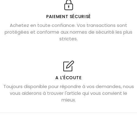
Véritable citrine naturelle non chauffée
Où placer la citrine dans la maison
PAIEMENT SÉCURISÉ
Pierre de lave : propriétés et bienfaits
Achetez en toute confiance. Vos transactions sont
protégées et conforme aux normes de sécurité les plus
Cornaline : propriétés magiques
strictes.
Capricorne : quelles pierres choisir
Quartz rose : douceur et apaisement
Shungite : purification et protection
Bagues en labradorite argent 925
A L'ÉCOUTE
Tourmaline noire : danger et vertus
Toujours disponible pour répondre à vos demandes, nous
Lapis lazuli : propriétés et précautions
vous aiderons à trouver l'article qui vous convient le
mieux.
Citrine : propriétés magiques
Aigue-marine : propriétés et couleurs
Pierres de souci et anxiété
Pierres pour la confiance en soi