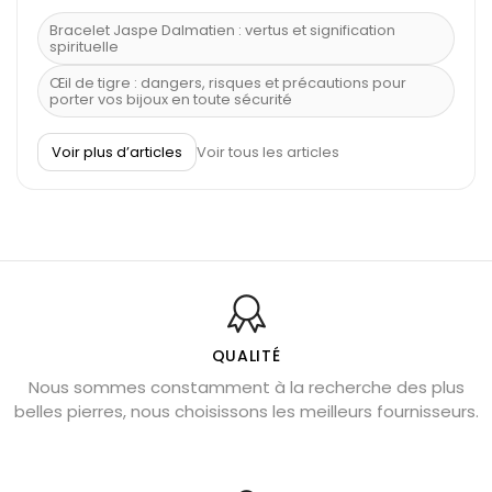
Bracelet Jaspe Dalmatien : vertus et signification
spirituelle
Œil de tigre : dangers, risques et précautions pour
porter vos bijoux en toute sécurité
À quel poignet porter un bracelet de pierre
Voir plus d’articles
Voir tous les articles
Découvrez le scorpion et ses pierres
Pierre du Sagittaire : pierre porte-bonheur
Balance : traits de caractère et pierres
Pierres naturelles de la communication
Bienfaits de la sélénite – pierre des anges
L’améthyste est-elle faite pour moi ?
QUALITÉ
Nous sommes constamment à la recherche des plus
Chrysocolle : pierre apaisante
belles pierres, nous choisissons les meilleurs fournisseurs.
Obsidienne dorée : vertus et signification
11 pierres semi-précieuses bleues