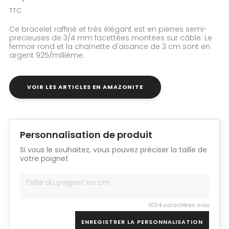
TTC
Ce bracelet raffiné et très élégant est en pierres semi-
precieuses de 3/4 mm facettées montées sur câble. Le
fermoir rond et la chaînette d'aisance de 3 cm sont en
argent 925/millième.
VOIR LES ARTICLES EN AMAZONITE
Personnalisation de produit
Si vous le souhaitez, vous pouvez préciser la taille de
votre poignet
1024 caractères max
ENREGISTRER LA PERSONNALISATION