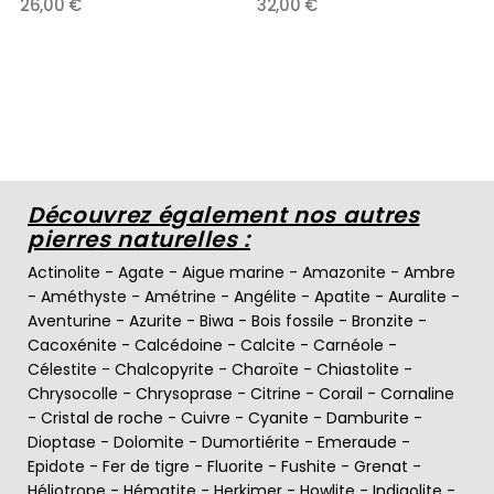
26,00 €
32,00 €
Découvrez également nos autres
pierres naturelles :
Actinolite
-
Agate
-
Aigue marine
-
Amazonite
-
Ambre
-
Améthyste
-
Amétrine
-
Angélite
-
Apatite
-
Auralite
-
Aventurine
-
Azurite
-
Biwa
-
Bois fossile
-
Bronzite
-
Cacoxénite
-
Calcédoine
-
Calcite
-
Carnéole
-
Célestite
-
Chalcopyrite
-
Charoïte
-
Chiastolite
-
Chrysocolle
-
Chrysoprase
-
Citrine
-
Corail
-
Cornaline
-
Cristal de roche
-
Cuivre
-
Cyanite
-
Damburite
-
Dioptase
-
Dolomite
-
Dumortiérite
-
Emeraude
-
Epidote
-
Fer de tigre
-
Fluorite
-
Fushite
-
Grenat
-
Héliotrope
-
Hématite
-
Herkimer
-
Howlite
-
Indigolite
-