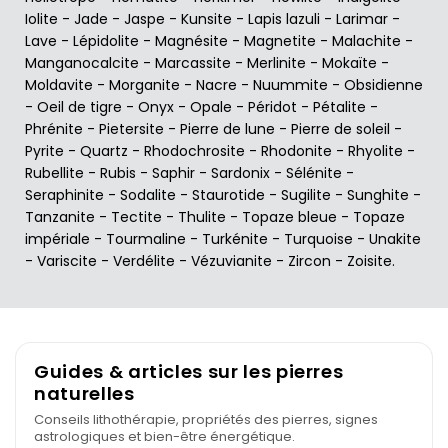
Iolite
-
Jade
-
Jaspe
-
Kunsite
-
Lapis lazuli
-
Larimar
-
Lave
-
Lépidolite
-
Magnésite
-
Magnetite
-
Malachite
-
Manganocalcite
-
Marcassite
-
Merlinite
-
Mokaïte
-
Moldavite
-
Morganite
-
Nacre
-
Nuummite
-
Obsidienne
-
Oeil de tigre
-
Onyx
-
Opale
-
Péridot
-
Pétalite
-
Phrénite
-
Pietersite
-
Pierre de lune
-
Pierre de soleil
-
Pyrite
-
Quartz
-
Rhodochrosite
-
Rhodonite
-
Rhyolite
-
Rubellite
-
Rubis
-
Saphir
-
Sardonix
-
Sélénite
-
Seraphinite
-
Sodalite
-
Staurotide
-
Sugilite
-
Sunghite
-
Tanzanite
-
Tectite
-
Thulite
-
Topaze bleue
-
Topaze
impériale
-
Tourmaline
-
Turkénite
-
Turquoise
-
Unakite
-
Variscite
-
Verdélite
-
Vézuvianite
-
Zircon
-
Zoisite
.
Guides & articles sur les pierres
naturelles
Conseils lithothérapie, propriétés des pierres, signes
astrologiques et bien-être énergétique.