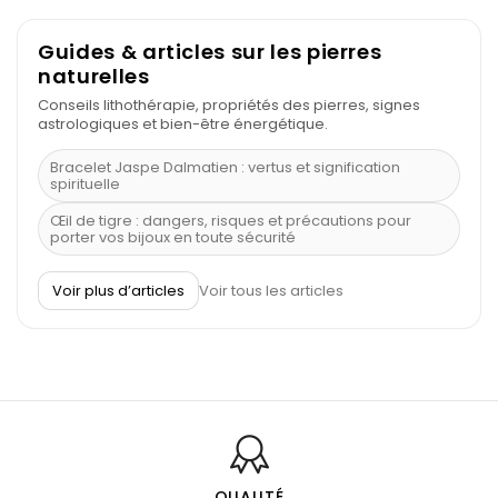
Guides & articles sur les pierres
naturelles
Conseils lithothérapie, propriétés des pierres, signes
astrologiques et bien-être énergétique.
Bracelet Jaspe Dalmatien : vertus et signification
spirituelle
Œil de tigre : dangers, risques et précautions pour
porter vos bijoux en toute sécurité
À quel poignet porter un bracelet de pierre
Voir plus d’articles
Voir tous les articles
Découvrez le scorpion et ses pierres
Pierre du Sagittaire : pierre porte-bonheur
Balance : traits de caractère et pierres
Pierres naturelles de la communication
Bienfaits de la sélénite – pierre des anges
L’améthyste est-elle faite pour moi ?
QUALITÉ