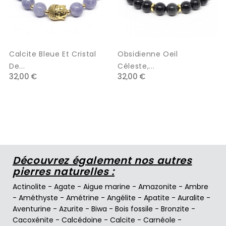
Calcite Bleue Et Cristal
Obsidienne Oeil
De...
Céleste,...
32,00 €
32,00 €
Découvrez également nos autres
pierres naturelles :
Actinolite
-
Agate
-
Aigue marine
-
Amazonite
-
Ambre
-
Améthyste
-
Amétrine
-
Angélite
-
Apatite
-
Auralite
-
Aventurine
-
Azurite
-
Biwa
-
Bois fossile
-
Bronzite
-
Cacoxénite
-
Calcédoine
-
Calcite
-
Carnéole
-