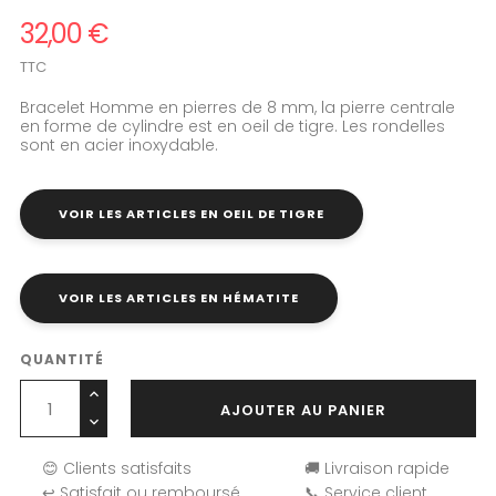
32,00 €
TTC
Bracelet Homme en pierres de 8 mm, la pierre centrale
en forme de cylindre est en oeil de tigre. Les rondelles
sont en acier inoxydable.
VOIR LES ARTICLES EN OEIL DE TIGRE
VOIR LES ARTICLES EN HÉMATITE
QUANTITÉ
AJOUTER AU PANIER
😊 Clients satisfaits
🚚 Livraison rapide
↩️ Satisfait ou remboursé
📞 Service client