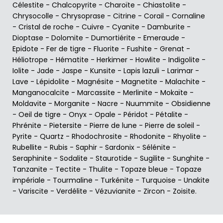
Célestite
-
Chalcopyrite
-
Charoïte
-
Chiastolite
-
Chrysocolle
-
Chrysoprase
-
Citrine
-
Corail
-
Cornaline
-
Cristal de roche
-
Cuivre
-
Cyanite
-
Damburite
-
Dioptase
-
Dolomite
-
Dumortiérite
-
Emeraude
-
Epidote
-
Fer de tigre
-
Fluorite
-
Fushite
-
Grenat
-
Héliotrope
-
Hématite
-
Herkimer
-
Howlite
-
Indigolite
-
Iolite
-
Jade
-
Jaspe
-
Kunsite
-
Lapis lazuli
-
Larimar
-
Lave
-
Lépidolite
-
Magnésite
-
Magnetite
-
Malachite
-
Manganocalcite
-
Marcassite
-
Merlinite
-
Mokaïte
-
Moldavite
-
Morganite
-
Nacre
-
Nuummite
-
Obsidienne
-
Oeil de tigre
-
Onyx
-
Opale
-
Péridot
-
Pétalite
-
Phrénite
-
Pietersite
-
Pierre de lune
-
Pierre de soleil
-
Pyrite
-
Quartz
-
Rhodochrosite
-
Rhodonite
-
Rhyolite
-
Rubellite
-
Rubis
-
Saphir
-
Sardonix
-
Sélénite
-
Seraphinite
-
Sodalite
-
Staurotide
-
Sugilite
-
Sunghite
-
Tanzanite
-
Tectite
-
Thulite
-
Topaze bleue
-
Topaze
impériale
-
Tourmaline
-
Turkénite
-
Turquoise
-
Unakite
-
Variscite
-
Verdélite
-
Vézuvianite
-
Zircon
-
Zoisite
.