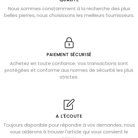
Nous sommes constamment à la recherche des plus
Chrysocolle : pierre apaisante
belles pierres, nous choisissons les meilleurs fournisseurs.
Obsidienne dorée : vertus et signification
11 pierres semi-précieuses bleues
Véritable citrine naturelle non chauffée
Où placer la citrine dans la maison
PAIEMENT SÉCURISÉ
Pierre de lave : propriétés et bienfaits
Achetez en toute confiance. Vos transactions sont
protégées et conforme aux normes de sécurité les plus
Cornaline : propriétés magiques
strictes.
Capricorne : quelles pierres choisir
Quartz rose : douceur et apaisement
Shungite : purification et protection
Bagues en labradorite argent 925
A L'ÉCOUTE
Tourmaline noire : danger et vertus
Toujours disponible pour répondre à vos demandes, nous
Lapis lazuli : propriétés et précautions
vous aiderons à trouver l'article qui vous convient le