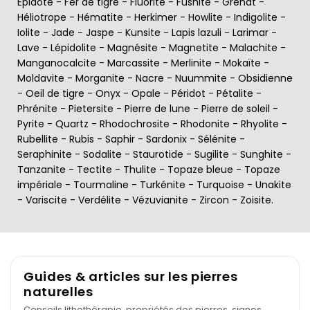
Epidote
-
Fer de tigre
-
Fluorite
-
Fushite
-
Grenat
-
Héliotrope
-
Hématite
-
Herkimer
-
Howlite
-
Indigolite
-
Iolite
-
Jade
-
Jaspe
-
Kunsite
-
Lapis lazuli
-
Larimar
-
Lave
-
Lépidolite
-
Magnésite
-
Magnetite
-
Malachite
-
Manganocalcite
-
Marcassite
-
Merlinite
-
Mokaïte
-
Moldavite
-
Morganite
-
Nacre
-
Nuummite
-
Obsidienne
-
Oeil de tigre
-
Onyx
-
Opale
-
Péridot
-
Pétalite
-
Phrénite
-
Pietersite
-
Pierre de lune
-
Pierre de soleil
-
Pyrite
-
Quartz
-
Rhodochrosite
-
Rhodonite
-
Rhyolite
-
Rubellite
-
Rubis
-
Saphir
-
Sardonix
-
Sélénite
-
Seraphinite
-
Sodalite
-
Staurotide
-
Sugilite
-
Sunghite
-
Tanzanite
-
Tectite
-
Thulite
-
Topaze bleue
-
Topaze
impériale
-
Tourmaline
-
Turkénite
-
Turquoise
-
Unakite
-
Variscite
-
Verdélite
-
Vézuvianite
-
Zircon
-
Zoisite
.
Guides & articles sur les pierres
naturelles
Conseils lithothérapie, propriétés des pierres, signes