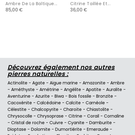
Ambre De La Baltique...
Citrine Taillée Et...
85,00 €
36,00 €
Découvrez également nos autres
pierres naturelles :
Actinolite
-
Agate
-
Aigue marine
-
Amazonite
-
Ambre
-
Améthyste
-
Amétrine
-
Angélite
-
Apatite
-
Auralite
-
Aventurine
-
Azurite
-
Biwa
-
Bois fossile
-
Bronzite
-
Cacoxénite
-
Calcédoine
-
Calcite
-
Carnéole
-
Célestite
-
Chalcopyrite
-
Charoïte
-
Chiastolite
-
Chrysocolle
-
Chrysoprase
-
Citrine
-
Corail
-
Cornaline
-
Cristal de roche
-
Cuivre
-
Cyanite
-
Damburite
-
Dioptase
-
Dolomite
-
Dumortiérite
-
Emeraude
-