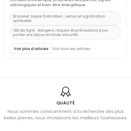
astrologiques et bien-être énergétique.
Bracelet Jaspe Dalmatien : vertus et signification
spirituelle
Œil de tigre : dangers, risques et précautions pour
porter vos bijoux en toute sécurité
À quel poignet porter un bracelet de pierre
Voir plus d’articles
Voir tous les articles
Découvrez le scorpion et ses pierres
Pierre du Sagittaire : pierre porte-bonheur
Balance : traits de caractère et pierres
Pierres naturelles de la communication
Bienfaits de la sélénite – pierre des anges
L’améthyste est-elle faite pour moi ?
QUALITÉ
Nous sommes constamment à la recherche des plus
Chrysocolle : pierre apaisante
belles pierres, nous choisissons les meilleurs fournisseurs.
Obsidienne dorée : vertus et signification