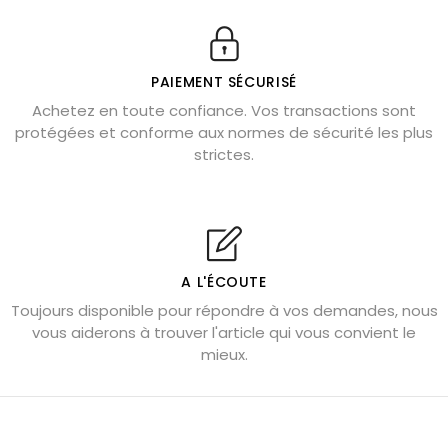
11 pierres semi-précieuses bleues
Véritable citrine naturelle non chauffée
Où placer la citrine dans la maison
PAIEMENT SÉCURISÉ
Pierre de lave : propriétés et bienfaits
Achetez en toute confiance. Vos transactions sont
protégées et conforme aux normes de sécurité les plus
Cornaline : propriétés magiques
strictes.
Capricorne : quelles pierres choisir
Quartz rose : douceur et apaisement
Shungite : purification et protection
Bagues en labradorite argent 925
A L'ÉCOUTE
Tourmaline noire : danger et vertus
Toujours disponible pour répondre à vos demandes, nous
Lapis lazuli : propriétés et précautions
vous aiderons à trouver l'article qui vous convient le
mieux.
Citrine : propriétés magiques
Aigue-marine : propriétés et couleurs
Pierres de souci et anxiété