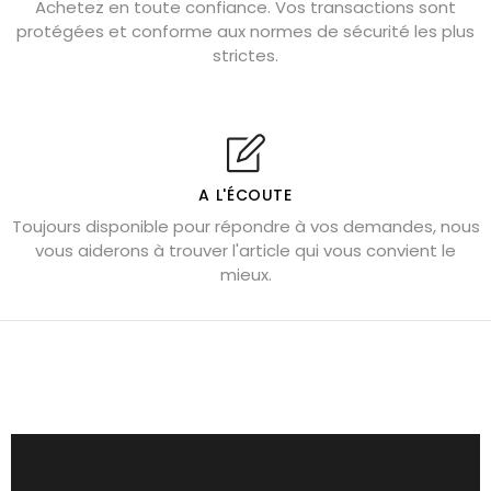
Achetez en toute confiance. Vos transactions sont
protégées et conforme aux normes de sécurité les plus
Cornaline : propriétés magiques
strictes.
Capricorne : quelles pierres choisir
Quartz rose : douceur et apaisement
Shungite : purification et protection
Bagues en labradorite argent 925
A L'ÉCOUTE
Tourmaline noire : danger et vertus
Toujours disponible pour répondre à vos demandes, nous
Lapis lazuli : propriétés et précautions
vous aiderons à trouver l'article qui vous convient le
mieux.
Citrine : propriétés magiques
Aigue-marine : propriétés et couleurs
Pierres de souci et anxiété
Pierres pour la confiance en soi
Pierres pour attirer l’amour
Dormir avec l’œil de tigre ?