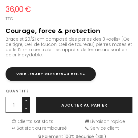
36,00 €
TTC
Courage, force & protection
Bracelet 20/21 cm composé des perles des 3 «oeils» (Oeil
de tigre, Oeil de faucon, Oeil de taureau) pierres mates et
perle 12 mm centrale. Les apprêts de fermeture sont en
acier inoxydable.
VOIR LES ARTICLES DES « 3 OEILS »
QUANTITÉ
AJOUTER AU PANIER
😊 Clients satisfaits
🚚 Livraison rapide
↩️ Satisfait ou remboursé
📞 Service client
🔒 Paiement 100% Sécurisé (SSL)