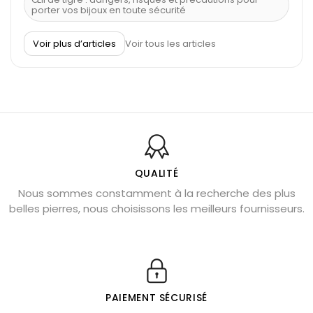
porter vos bijoux en toute sécurité
À quel poignet porter un bracelet de pierre
Voir plus d’articles
Voir tous les articles
Découvrez le scorpion et ses pierres
Pierre du Sagittaire : pierre porte-bonheur
Balance : traits de caractère et pierres
Pierres naturelles de la communication
Bienfaits de la sélénite – pierre des anges
L’améthyste est-elle faite pour moi ?
QUALITÉ
Nous sommes constamment à la recherche des plus
Chrysocolle : pierre apaisante
belles pierres, nous choisissons les meilleurs fournisseurs.
Obsidienne dorée : vertus et signification
11 pierres semi-précieuses bleues
Véritable citrine naturelle non chauffée
Où placer la citrine dans la maison
PAIEMENT SÉCURISÉ
Pierre de lave : propriétés et bienfaits