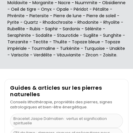
Moldavite
-
Morganite
-
Nacre
-
Nuummite
-
Obsidienne
-
Oeil de tigre
-
Onyx
-
Opale
-
Péridot
-
Pétalite
-
Phrénite
-
Pietersite
-
Pierre de lune
-
Pierre de soleil
-
Pyrite
-
Quartz
-
Rhodochrosite
-
Rhodonite
-
Rhyolite
-
Rubellite
-
Rubis
-
Saphir
-
Sardonix
-
Sélénite
-
Seraphinite
-
Sodalite
-
Staurotide
-
Sugilite
-
Sunghite
-
Tanzanite
-
Tectite
-
Thulite
-
Topaze bleue
-
Topaze
impériale
-
Tourmaline
-
Turkénite
-
Turquoise
-
Unakite
-
Variscite
-
Verdélite
-
Vézuvianite
-
Zircon
-
Zoisite
.
Guides & articles sur les pierres
naturelles
Conseils lithothérapie, propriétés des pierres, signes
astrologiques et bien-être énergétique.
Bracelet Jaspe Dalmatien : vertus et signification
spirituelle
Œil de tigre : dangers, risques et précautions pour