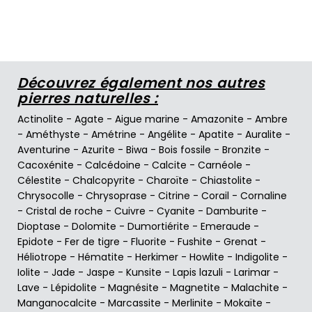
Découvrez également nos autres
pierres naturelles :
Actinolite
-
Agate
-
Aigue marine
-
Amazonite
-
Ambre
-
Améthyste
-
Amétrine
-
Angélite
-
Apatite
-
Auralite
-
Aventurine
-
Azurite
-
Biwa
-
Bois fossile
-
Bronzite
-
Cacoxénite
-
Calcédoine
-
Calcite
-
Carnéole
-
Célestite
-
Chalcopyrite
-
Charoïte
-
Chiastolite
-
Chrysocolle
-
Chrysoprase
-
Citrine
-
Corail
-
Cornaline
-
Cristal de roche
-
Cuivre
-
Cyanite
-
Damburite
-
Dioptase
-
Dolomite
-
Dumortiérite
-
Emeraude
-
Epidote
-
Fer de tigre
-
Fluorite
-
Fushite
-
Grenat
-
Héliotrope
-
Hématite
-
Herkimer
-
Howlite
-
Indigolite
-
Iolite
-
Jade
-
Jaspe
-
Kunsite
-
Lapis lazuli
-
Larimar
-
Lave
-
Lépidolite
-
Magnésite
-
Magnetite
-
Malachite
-
Manganocalcite
-
Marcassite
-
Merlinite
-
Mokaïte
-