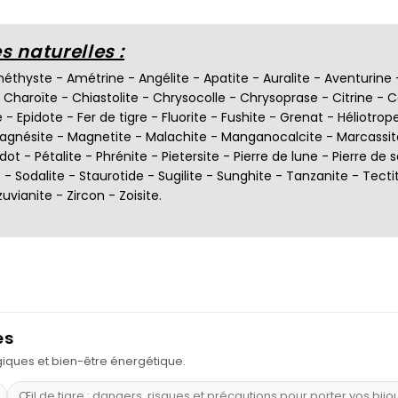
 naturelles :
éthyste
-
Amétrine
-
Angélite
-
Apatite
-
Auralite
-
Aventurine
-
Charoïte
-
Chiastolite
-
Chrysocolle
-
Chrysoprase
-
Citrine
-
C
e
-
Epidote
-
Fer de tigre
-
Fluorite
-
Fushite
-
Grenat
-
Héliotrop
agnésite
-
Magnetite
-
Malachite
-
Manganocalcite
-
Marcassit
idot
-
Pétalite
-
Phrénite
-
Pietersite
-
Pierre de lune
-
Pierre de s
e
-
Sodalite
-
Staurotide
-
Sugilite
-
Sunghite
-
Tanzanite
-
Tecti
zuvianite
-
Zircon
-
Zoisite
.
es
ogiques et bien-être énergétique.
Œil de tigre : dangers, risques et précautions pour porter vos bijo