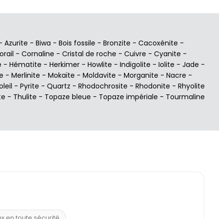
-
Azurite
-
Biwa
-
Bois fossile
-
Bronzite
-
Cacoxénite
-
orail
-
Cornaline
-
Cristal de roche
-
Cuivre
-
Cyanite
-
e
-
Hématite
-
Herkimer
-
Howlite
-
Indigolite
-
Iolite
-
Jade
-
e
-
Merlinite
-
Mokaïte
-
Moldavite
-
Morganite
-
Nacre
-
oleil
-
Pyrite
-
Quartz
-
Rhodochrosite
-
Rhodonite
-
Rhyolite
te
-
Thulite
-
Topaze bleue
-
Topaze impériale
-
Tourmaline
ux en toute sécurité