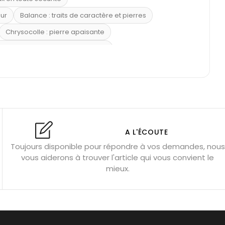
eur
Balance : traits de caractère et pierres
Chrysocolle : pierre apaisante
 placer la citrine dans la maison
e : douceur et apaisement
: propriétés et précautions
Citrine : propriétés magiques
l’amour
Dormir avec l’œil de tigre ?
Dormir avec des pierres
res
Fluorite : pierre la plus colorée
A L'ÉCOUTE
Toujours disponible pour répondre à vos demandes, nous
tion
Bracelets de perles pour homme
vous aiderons à trouver l'article qui vous convient le
u’une gemme ?
Signification des pierres de naissance
mieux.