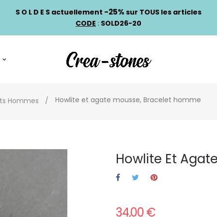
-25%
S O L D E S actuellement
sur TOUS les articles
CODE
:
SOLD26-20
Howlite et agate mousse, Bracelet homme
ets Hommes
Howlite Et Aga
34,00 €