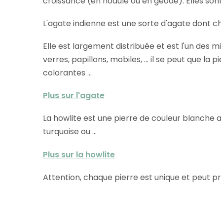
croissance (en nodule ou en géode). Elles so
L'agate indienne est une sorte d'agate dont ch
Elle est largement distribuée et est l'un des m
verres, papillons, mobiles, ... il se peut que l
colorantes ...
Plus sur l'agate
La howlite est une pierre
de couleur blanche av
turquoise ou ...
Plus sur la howlite
Attention, chaque pierre est unique et peut p