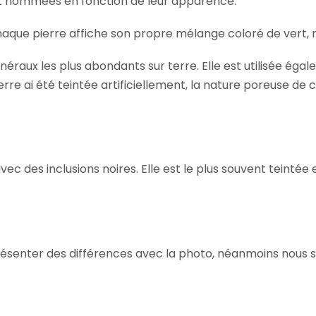
nt nommées en fonction de leur apparence.
aque pierre affiche son propre mélange coloré de vert, ro
inéraux les plus abondants sur terre. Elle est utilisée ég
a pierre ai été teintée artificiellement, la nature poreuse 
ec des inclusions noires. Elle est le plus souvent teintée 
résenter des différences avec la photo, néanmoins nous 