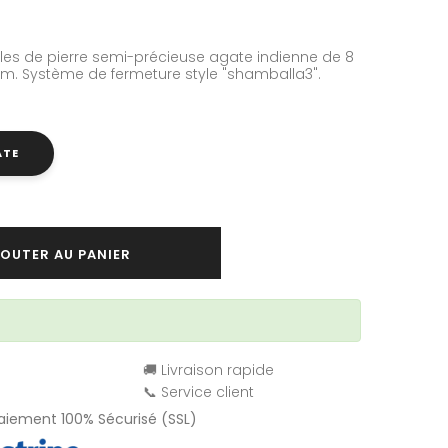
es de pierre semi-précieuse agate indienne de 8
mm. S
ystème de fermeture style "shamballa3".
ATE
OUTER AU PANIER
🚚 Livraison rapide
📞 Service client
Paiement 100% Sécurisé (SSL)