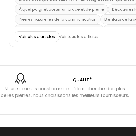
À quel poignet porter un bracelet de pierre
Découvrez l
Pierres naturelles de la communication
Bienfaits de la 
Obsidienne dorée : vertus et signification
11 pierres se
Voir plus d’articles
Voir tous les articles
Pierre de lave : propriétés et bienfaits
Cornaline : prop
Shungite : purification et protection
Bagues en labradori
Aigue-marine : propriétés et couleurs
Pierres de souci 
Bracelets anti-stress en pierre
Pierre de lune : bienfaits
Obsidienne noire : danger ?
Guide des pierres de prote
QUALITÉ
Nous sommes constamment à la recherche des plus
Pierres pour les examens
Pierres anti-déprime
Mieu
belles pierres, nous choisissons les meilleurs fournisseurs.
Porter l’œil de tigre
Ouvrir les chakras
Géode d’amét