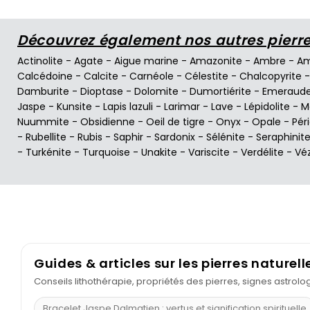
Découvrez également nos autres pierres
Actinolite
-
Agate
-
Aigue marine
-
Amazonite
-
Ambre
-
Am
Calcédoine
-
Calcite
-
Carnéole
-
Célestite
-
Chalcopyrite
Damburite
-
Dioptase
-
Dolomite
-
Dumortiérite
-
Emeraud
Jaspe
-
Kunsite
-
Lapis lazuli
-
Larimar
-
Lave
-
Lépidolite
-
M
Nuummite
-
Obsidienne
-
Oeil de tigre
-
Onyx
-
Opale
-
Pér
-
Rubellite
-
Rubis
-
Saphir
-
Sardonix
-
Sélénite
-
Seraphinit
-
Turkénite
-
Turquoise
-
Unakite
-
Variscite
-
Verdélite
-
Vé
Guides & articles sur les pierres naturell
Conseils lithothérapie, propriétés des pierres, signes astrol
Bracelet Jaspe Dalmatien : vertus et signification spirituelle